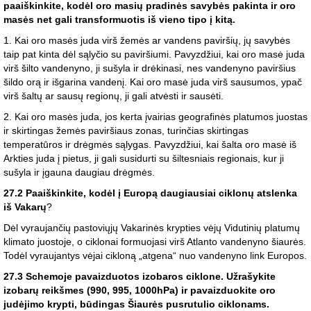
paaiškinkite, kodėl oro masių pradinės savybės pakinta ir oro
masės net gali transformuotis iš vieno tipo į kitą.
1. Kai oro masės juda virš žemės ar vandens paviršių, jų savybės
taip pat kinta dėl sąlyčio su paviršiumi. Pavyzdžiui, kai oro masė juda
virš šilto vandenyno, ji sušyla ir drėkinasi, nes vandenyno paviršius
šildo orą ir išgarina vandenį. Kai oro masė juda virš sausumos, ypač
virš šaltų ar sausų regionų, ji gali atvėsti ir sausėti.
2. Kai oro masės juda, jos kerta įvairias geografinės platumos juostas
ir skirtingas žemės paviršiaus zonas, turinčias skirtingas
temperatūros ir drėgmės sąlygas. Pavyzdžiui, kai šalta oro masė iš
Arkties juda į pietus, ji gali susidurti su šiltesniais regionais, kur ji
sušyla ir įgauna daugiau drėgmės.
27.2 Paaiškinkite, kodėl į Europą daugiausiai ciklonų atslenka
iš Vakarų
?
Dėl vyraujančių pastoviųjų Vakarinės krypties vėjų Vidutinių platumų
klimato juostoje, o ciklonai formuojasi virš Atlanto vandenyno šiaurės.
Todėl vyraujantys vėjai cikloną „atgena“ nuo vandenyno link Europos.
27.3 Schemoje pavaizduotos izobaros ciklone. Užrašykite
izobarų reikšmes (990, 995, 1000hPa) ir pavaizduokite oro
judėjimo krypti, būdingas Šiaurės pusrutulio ciklonams.