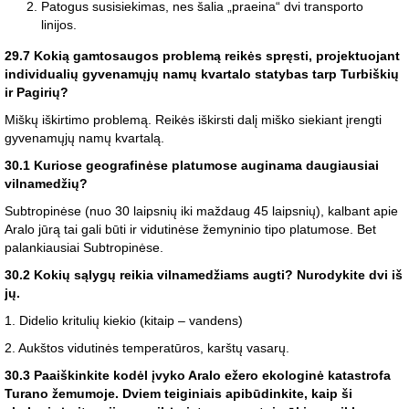
Patogus susisiekimas, nes šalia „praeina“ dvi transporto
linijos.
29.7 Kokią gamtosaugos problemą reikės spręsti, projektuojant
individualių gyvenamųjų namų kvartalo statybas tarp Turbiškių
ir Pagirių?
Miškų iškirtimo problemą. Reikės iškirsti dalį miško siekiant įrengti
gyvenamųjų namų kvartalą.
30.1 Kuriose geografinėse platumose auginama daugiausiai
vilnamedžių?
Subtropinėse (nuo 30 laipsnių iki maždaug 45 laipsnių), kalbant apie
Aralo jūrą tai gali būti ir vidutinėse žemyninio tipo platumose. Bet
palankiausiai Subtropinėse.
30.2 Kokių sąlygų reikia vilnamedžiams augti? Nurodykite dvi iš
jų.
1. Didelio kritulių kiekio (kitaip – vandens)
2. Aukštos vidutinės temperatūros, karštų vasarų.
30.3 Paaiškinkite kodėl įvyko Aralo ežero ekologinė katastrofa
Turano žemumoje. Dviem teiginiais apibūdinkite, kaip ši