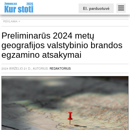
El. parduotuvė
Preliminarūs 2024 metų
geografijos valstybinio brandos
Konkursinio balo skaičiuoklė
Žurnalas KUR STOTI
Žurnalas KUO BŪTI
FORUMAS
Naujienos
Svarbiausios datos
Apie studijas užsienyje
Testai
egzamino atsakymai
Universitetų sritis
2024 BIRŽELIO 21 D., AUTORIUS:
REDAKTORIUS
Kolegijų sritis
Profesinių mokyklų sritis