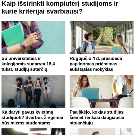
Kaip išsirinkti kompiuterį studijoms ir
kurie kriterijai svarbiausi?
Su universitetais ir
Rugpjūčio 4 d. prasideda
kolegijomis sudaryta 18,4
papildomas priėmimas į
tūkst. studijų sutarčių
aukštąsias mokyklas
Ką daryti gavus kvietimą
Paaiškėjo, kokias studijas
studijuoti? Svarbūs žingsniai
šiemet renkasi daugiausia
būsimiems studentams
stojančiųjų