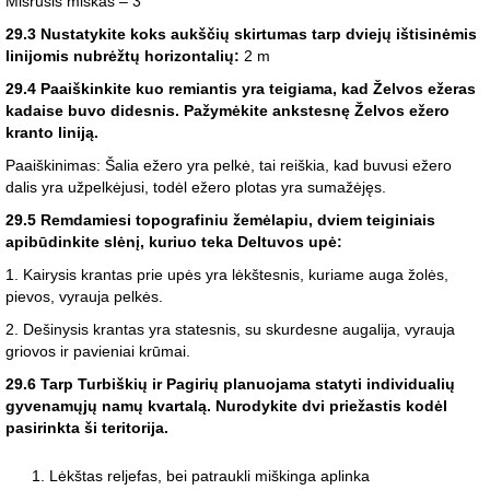
Mišrusis miškas – 3
29.3 Nustatykite koks aukščių skirtumas tarp dviejų ištisinėmis
linijomis nubrėžtų horizontalių:
2 m
29.4 Paaiškinkite kuo remiantis yra teigiama, kad Želvos ežeras
kadaise buvo didesnis. Pažymėkite ankstesnę Želvos ežero
kranto liniją.
Paaiškinimas: Šalia ežero yra pelkė, tai reiškia, kad buvusi ežero
dalis yra užpelkėjusi, todėl ežero plotas yra sumažėjęs.
29.5 Remdamiesi topografiniu žemėlapiu, dviem teiginiais
apibūdinkite slėnį, kuriuo teka Deltuvos upė:
1. Kairysis krantas prie upės yra lėkštesnis, kuriame auga žolės,
pievos, vyrauja pelkės.
2. Dešinysis krantas yra statesnis, su skurdesne augalija, vyrauja
griovos ir pavieniai krūmai.
29.6 Tarp Turbiškių ir Pagirių planuojama statyti individualių
gyvenamųjų namų kvartalą. Nurodykite dvi priežastis kodėl
pasirinkta ši teritorija.
Lėkštas reljefas, bei patraukli miškinga aplinka