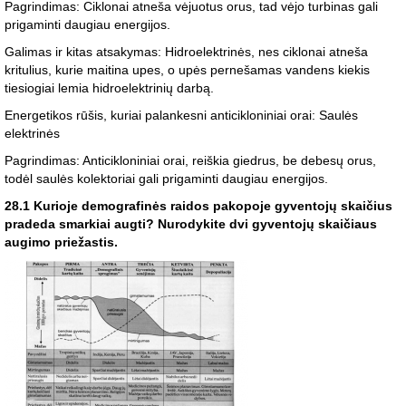
Pagrindimas: Ciklonai atneša vėjuotus orus, tad vėjo turbinas gali
prigaminti daugiau energijos.
Galimas ir kitas atsakymas: Hidroelektrinės, nes ciklonai atneša
kritulius, kurie maitina upes, o upės pernešamas vandens kiekis
tiesiogiai lemia hidroelektrinių darbą.
Energetikos rūšis, kuriai palankesni anticikloniniai orai: Saulės
elektrinės
Pagrindimas: Anticikloniniai orai, reiškia giedrus, be debesų orus,
todėl saulės kolektoriai gali prigaminti daugiau energijos.
28.1 Kurioje demografinės raidos pakopoje gyventojų skaičius
pradeda smarkiai augti? Nurodykite dvi gyventojų skaičiaus
augimo priežastis.