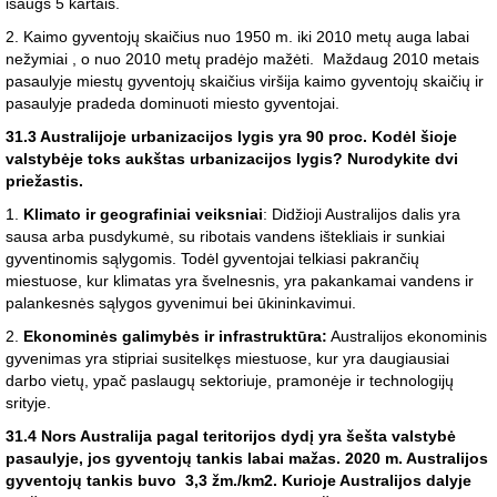
išaugs 5 kartais.
2. Kaimo gyventojų skaičius nuo 1950 m. iki 2010 metų auga labai
nežymiai , o nuo 2010 metų pradėjo mažėti. Maždaug 2010 metais
pasaulyje miestų gyventojų skaičius viršija kaimo gyventojų skaičių ir
pasaulyje pradeda dominuoti miesto gyventojai.
31.3 Australijoje urbanizacijos lygis yra 90 proc. Kodėl šioje
valstybėje toks aukštas urbanizacijos lygis? Nurodykite dvi
priežastis.
1.
Klimato ir geografiniai veiksniai
: Didžioji Australijos dalis yra
sausa arba pusdykumė, su ribotais vandens ištekliais ir sunkiai
gyventinomis sąlygomis. Todėl gyventojai telkiasi pakrančių
miestuose, kur klimatas yra švelnesnis, yra pakankamai vandens ir
palankesnės sąlygos gyvenimui bei ūkininkavimui.
2.
Ekonominės galimybės ir infrastruktūra:
Australijos ekonominis
gyvenimas yra stipriai susitelkęs miestuose, kur yra daugiausiai
darbo vietų, ypač paslaugų sektoriuje, pramonėje ir technologijų
srityje.
31.4 Nors Australija pagal teritorijos dydį yra šešta valstybė
pasaulyje, jos gyventojų tankis labai mažas. 2020 m. Australijos
gyventojų tankis buvo 3,3 žm./km2. Kurioje Australijos dalyje