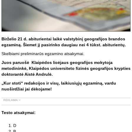
Birželio 21 d. abiturientai laikė valstybinį geografijos brandos
egzaminą. Šiemet jį pasirinko daugiau nei 4 tūkst. abiturientų.
Skelbiami preliminarūs egzamino atsakymai.
Juos paruošė Klaipėdos licėjaus geografijos mokytoja
metodininkė, Klaipėdos universiteto fizinės geografijos krypties
doktorantė Aistė Andrulė.
„Kur stoti“ redakcijos ir visų, laikiusiųjų egzaminą, vardu
nuoširdžiai jai dėkojame!
Testo atsakymai:
D
B