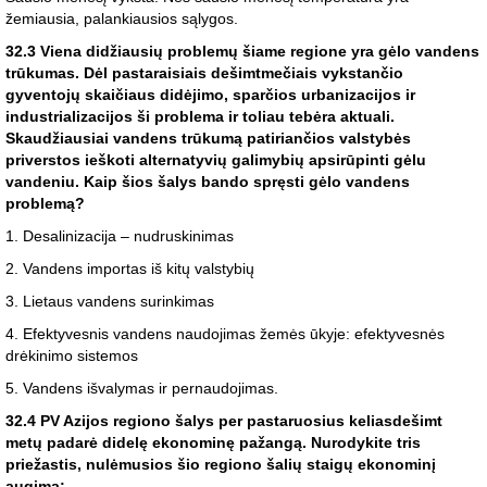
žemiausia, palankiausios sąlygos.
32.3 Viena didžiausių problemų šiame regione yra gėlo vandens
trūkumas. Dėl pastaraisiais dešimtmečiais vykstančio
gyventojų skaičiaus didėjimo, sparčios urbanizacijos ir
industrializacijos ši problema ir toliau tebėra aktuali.
Skaudžiausiai vandens trūkumą patiriančios valstybės
priverstos ieškoti alternatyvių galimybių apsirūpinti gėlu
vandeniu. Kaip šios šalys bando spręsti gėlo vandens
problemą?
1. Desalinizacija – nudruskinimas
2. Vandens importas iš kitų valstybių
3. Lietaus vandens surinkimas
4. Efektyvesnis vandens naudojimas žemės ūkyje: efektyvesnės
drėkinimo sistemos
5. Vandens išvalymas ir pernaudojimas.
32.4 PV Azijos regiono šalys per pastaruosius keliasdešimt
metų padarė didelę ekonominę pažangą. Nurodykite tris
priežastis, nulėmusios šio regiono šalių staigų ekonominį
augimą: