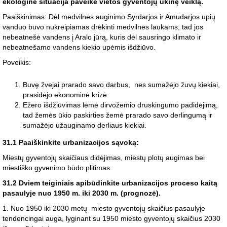
ekologinė situacija paveikė vietos gyventojų ūkinę veiklą.
Paaiškinimas: Dėl medvilnės auginimo Syrdarjos ir Amudarjos upių
vanduo buvo nukreipiamas drėkinti medvilnės laukams, tad jos
nebeatnešė vandens į Aralo jūrą, kuris dėl sausringo klimato ir
nebeatnešamo vandens kiekio upėmis išdžiūvo.
Poveikis:
Buvę žvejai prarado savo darbus, nes sumažėjo žuvų kiekiai,
prasidėjo ekonominė krizė.
Ežero išdžiūvimas lėmė dirvožemio druskingumo padidėjimą,
tad žemės ūkio paskirties žemė prarado savo derlingumą ir
sumažėjo užauginamo derliaus kiekiai.
31.1 Paaiškinkite urbanizacijos sąvoką:
Miestų gyventojų skaičiaus didėjimas, miestų plotų augimas bei
miestiško gyvenimo būdo plitimas.
31.2 Dviem teiginiais apibūdinkite urbanizacijos proceso kaitą
pasaulyje nuo 1950 m. iki 2030 m. (prognozė).
1. Nuo 1950 iki 2030 metų miesto gyventojų skaičius pasaulyje
tendencingai auga, lyginant su 1950 miesto gyventojų skaičius 2030