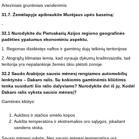
Arteziniais gruntiniais vandenimis
31.7. Žemėlapyje apibraukite Murėjaus upės baseiną:
-
32.1 Nurodykite du Pietvakarių Azijos regiono geografinės
padėties ypatumus ekonominiu aspektu.
1. Regionas išsidėstęs naftos ir gamtinių dujų telkinių teritorijose
2. Atogrąžų klimatas lemia, kad vyrauja dykumų kraštovaizdis, tad
teritorija yra nepalankioje žemės ūkiu plėtoti zonoje.
32.2 Saudo Arabijoje sausio mėnesį rengiamos automobilių
lenktynės – Dakaro ralis. Su kokiomis gamtinėmis kliūtimis
tenka susidurti šio ralio dalyviams? Nurodykite dvi iš jų. Kodėl
Dakaro ralis vyksta sausio mėnesį?
Gamtinės kliūtys:
Aukštos ir stačios smėlio kopos
Aukšta temperatūra ir ekstremalios oro sąlygos, įskaitant
vandens stoka.
Sausio mėnesį vyksta: Nes sausio mėnesį temperatūra yra