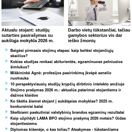
Aktualu stojant: studijų
Darbo vietų tūkstančiai, tačiau
sutarties pasirašymas su
gamybos sektorius vis dar
aukštąja mokykla 2026 m.
ieško žmonių
Baigėsi pirmasis stojimų etapas: kaip keitėsi stojančiųjų
skaičius?
Kokias studijas renkasi abiturientės, egzaminuose pelniusios
šimtukus?
Miškininkė Agnė: profesijos pasirinkimą įkvėpė senelio
nuotrauka
10 perspektyviausių studijų krypčių dirbtinio intelekto amžiuje
Stojimo prašymas 2026 m.: aktualūs patarimai stojantiems ir
dažnos klaidos
Ko tikėtis šiemet stojant į aukštąsias mokyklas? 2025 m.
konkursiniai balai
Skelbiami paskutiniai valstybinių brandos egzaminų rezultatai
Kaip užpildyti LAMA BPO stojimo prašymą 2026 metais? Gidas
stojantiesiems
Diplomas kišenėje, o kas toliau? Atsakymas - tūkstančiams