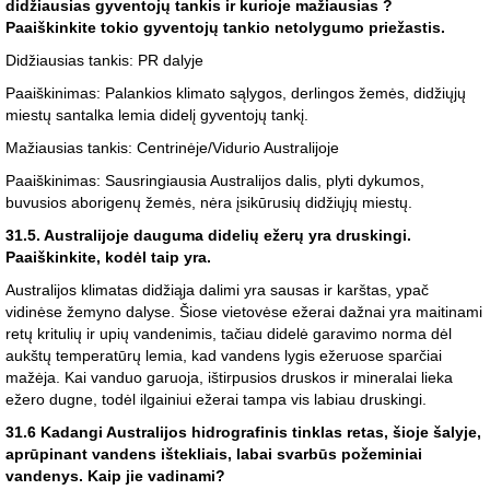
didžiausias gyventojų tankis ir kurioje mažiausias ?
Paaiškinkite tokio gyventojų tankio netolygumo priežastis.
Didžiausias tankis: PR dalyje
Paaiškinimas: Palankios klimato sąlygos, derlingos žemės, didžiųjų
miestų santalka lemia didelį gyventojų tankį.
Mažiausias tankis: Centrinėje/Vidurio Australijoje
Paaiškinimas: Sausringiausia Australijos dalis, plyti dykumos,
buvusios aborigenų žemės, nėra įsikūrusių didžiųjų miestų.
31.5. Australijoje dauguma didelių ežerų yra druskingi.
Paaiškinkite, kodėl taip yra.
Australijos klimatas didžiąja dalimi yra sausas ir karštas, ypač
vidinėse žemyno dalyse. Šiose vietovėse ežerai dažnai yra maitinami
retų kritulių ir upių vandenimis, tačiau didelė garavimo norma dėl
aukštų temperatūrų lemia, kad vandens lygis ežeruose sparčiai
mažėja. Kai vanduo garuoja, ištirpusios druskos ir mineralai lieka
ežero dugne, todėl ilgainiui ežerai tampa vis labiau druskingi.
31.6 Kadangi Australijos hidrografinis tinklas retas, šioje šalyje,
aprūpinant vandens ištekliais, labai svarbūs požeminiai
vandenys. Kaip jie vadinami?