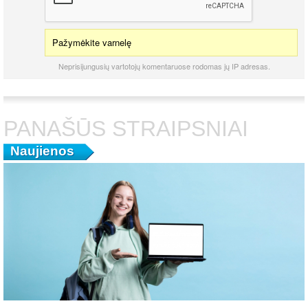
Pažymėkite varnelę
Neprisijungusių vartotojų komentaruose rodomas jų IP adresas.
PANAŠŪS STRAIPSNIAI
Naujienos