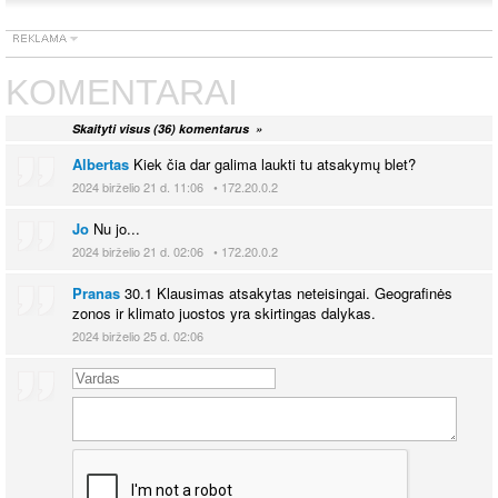
KOMENTARAI
Skaityti visus (36) komentarus »
Albertas
Kiek čia dar galima laukti tu atsakymų blet?
2024 birželio 21 d. 11:06 • 172.20.0.2
Jo
Nu jo...
2024 birželio 21 d. 02:06 • 172.20.0.2
Pranas
30.1 Klausimas atsakytas neteisingai. Geografinės
zonos ir klimato juostos yra skirtingas dalykas.
2024 birželio 25 d. 02:06