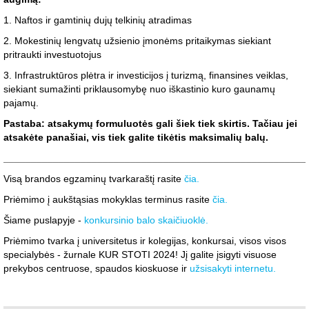
1. Naftos ir gamtinių dujų telkinių atradimas
2. Mokestinių lengvatų užsienio įmonėms pritaikymas siekiant
pritraukti investuotojus
3. Infrastruktūros plėtra ir investicijos į turizmą, finansines veiklas,
siekiant sumažinti priklausomybę nuo iškastinio kuro gaunamų
pajamų.
Pastaba: atsakymų formuluotės gali šiek tiek skirtis. Tačiau jei
atsakėte panašiai, vis tiek galite tikėtis maksimalių balų.
_______________________________________________________
Visą brandos egzaminų tvarkaraštį rasite
čia.
Priėmimo į aukštąsias mokyklas terminus rasite
čia.
Šiame puslapyje -
konkursinio balo skaičiuoklė.
Priėmimo tvarka į universitetus ir kolegijas, konkursai, visos visos
specialybės - žurnale KUR STOTI 2024! Jį galite įsigyti visuose
prekybos centruose, spaudos kioskuose ir
užsisakyti internetu.