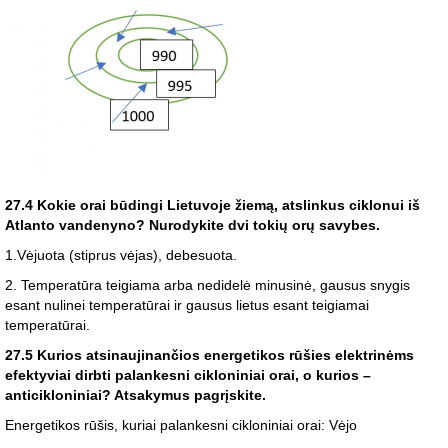
27.4 Kokie orai būdingi Lietuvoje žiemą, atslinkus ciklonui iš
Atlanto vandenyno? Nurodykite dvi tokių orų savybes.
1.Vėjuota (stiprus vėjas), debesuota.
2. Temperatūra teigiama arba nedidelė minusinė, gausus snygis
esant nulinei temperatūrai ir gausus lietus esant teigiamai
temperatūrai.
27.5 Kurios atsinaujinančios energetikos rūšies elektrinėms
efektyviai dirbti palankesni cikloniniai orai, o kurios –
anticikloniniai? Atsakymus pagrįskite.
Energetikos rūšis, kuriai palankesni cikloniniai orai: Vėjo