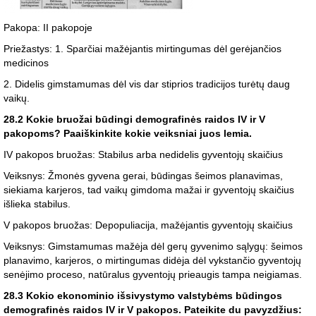
Pakopa: II pakopoje
Priežastys: 1. Sparčiai mažėjantis mirtingumas dėl gerėjančios
medicinos
2. Didelis gimstamumas dėl vis dar stiprios tradicijos turėtų daug
vaikų.
28.2 Kokie bruožai būdingi demografinės raidos IV ir V
pakopoms? Paaiškinkite kokie veiksniai juos lemia.
IV pakopos bruožas: Stabilus arba nedidelis gyventojų skaičius
Veiksnys: Žmonės gyvena gerai, būdingas šeimos planavimas,
siekiama karjeros, tad vaikų gimdoma mažai ir gyventojų skaičius
išlieka stabilus.
V pakopos bruožas: Depopuliacija, mažėjantis gyventojų skaičius
Veiksnys: Gimstamumas mažėja dėl gerų gyvenimo sąlygų: šeimos
planavimo, karjeros, o mirtingumas didėja dėl vykstančio gyventojų
senėjimo proceso, natūralus gyventojų prieaugis tampa neigiamas.
28.3 Kokio ekonominio išsivystymo valstybėms būdingos
demografinės raidos IV ir V pakopos. Pateikite du pavyzdžius: