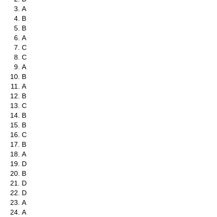
A
B
B
A
C
C
A
B
A
B
C
B
B
C
B
A
D
B
D
D
A
A