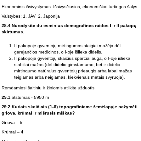
Ekonominis išsivystymas: Išsivysčiusios, ekonomiškai turtingos šalys
Valstybės: 1. JAV 2. Japonija
28.4 Nurodykite du esminius demografinės raidos I ir II pakopų
skirtumus.
II pakopoje gyventojų mirtingumas staigiai mažėja dėl
gerėjančios medicinos, o I-oje išlieka didelis.
II pakopoje gyventojų skaičius sparčiai auga, o I-oje išlieka
stabiliai mažas (dėl didelio gimstamumo, bet ir didelio
mirtingumo natūralus gyventojų prieaugis arba labai mažas
teigiamas arba neigiamas, kiekvienais metais svyruoja).
Remdamiesi šaltiniu ir žiniomis atlikite užduotis.
29.1
atstumas
-
5950 m
29.2 Kuriais skaičiais (1-6) topografiniame žemėlapyje pažymėti
griova, krūmai ir mišrusis miškas?
Griova – 5
Krūmai – 4