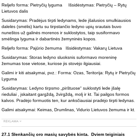
Reljefo forma: Pietryčių lyguma Išsidėstymas: Pietryčių – Rytų
Lietuvos dalis
Susidarymas: Pradėjus tirpti ledynams, lede įšalusios smulkiausios
dalelės (smėlis) kartu su tirpstančio ledyno upių srautais buvo
nuneštos už galinės morenos ir suklostytos, taip susiformavo
smėlinga lyguma ir dabartinės žemyninės kopos.
Reljefo forma: Pajūrio žemuma Išsidėstymas: Vakarų Lietuva
Susidarymas: Storas ledyno sluoksnis suformavo moreninę
žemumas tose vietose, kuriose jis stovėjo ilgiausiai.
Galimi ir kiti atsakymai, pvz.: Forma: Ozas, Teritorija: Rytų ir Pietryčių
Lyguma
Susidarymas: Ledyno tirpsmo „pirštuose“ suklostyti lede įšalę
rieduliai , įskaitant gargždą, žvirgždą, molį ir kt. Tai pailgos formos
kalvos. Pradėjo formuotis ten, kur anksčiausiai pradėjo tirpti ledynas.
Galimi atsakymai: Keimas, Drumlinas, Vidurio Lietuvos žemuma ir kt.
27.1 Slenkančių oro masių savybės kinta. Dviem teiginiais