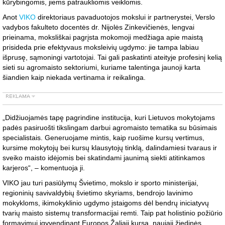
kūrybingomis, jiems patraukliomis veiklomis.
Anot
VIKO
direktoriaus pavaduotojos mokslui ir partnerystei, Verslo
vadybos fakulteto docentės dr. Nijolės Zinkevičienės, lengvai
prieinama, moksliškai pagrįsta mokomoji medžiaga apie maistą
prisideda prie efektyvaus moksleivių ugdymo: jie tampa labiau
išprusę, sąmoningi vartotojai. Tai gali paskatinti ateityje profesinį kelią
sieti su agromaisto sektoriumi, kuriame talentinga jaunoji karta
šiandien kaip niekada vertinama ir reikalinga.
„Didžiuojamės tapę pagrindine institucija, kuri Lietuvos mokytojams
padės pasiruošti tikslingam darbui agromaisto tematika su būsimais
specialistais. Generuojame mintis, kaip ruošime kursų vertimus,
kursime mokytojų bei kursų klausytojų tinklą, dalindamiesi tvaraus ir
sveiko maisto idėjomis bei skatindami jaunimą siekti atitinkamos
karjeros“, – komentuoja ji.
VIKO jau turi pasiūlymų Švietimo, mokslo ir sporto ministerijai,
regioninių savivaldybių švietimo skyriams, bendrojo lavinimo
mokykloms, ikimokyklinio ugdymo įstaigoms dėl bendrų iniciatyvų
tvarių maisto sistemų transformacijai remti. Taip pat holistinio požiūrio
formavimui įgyvendinant Europos Žaliąjį kursą, naująjį žiedinės