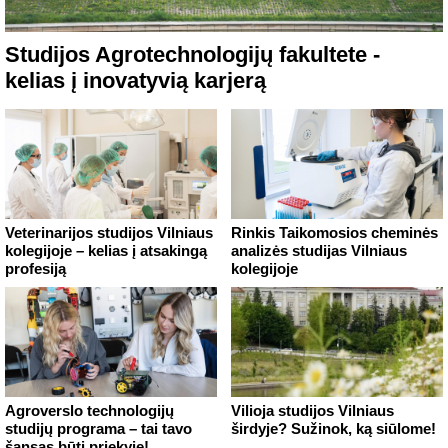
Studijos Agrotechnologijų fakultete -
kelias į inovatyvią karjerą
Veterinarijos studijos Vilniaus
Rinkis Taikomosios cheminės
kolegijoje – kelias į atsakingą
analizės studijas Vilniaus
profesiją
kolegijoje
Agroverslo technologijų
Vilioja studijos Vilniaus
studijų programa – tai tavo
širdyje? Sužinok, ką siūlome!
šansas būti priekyje!