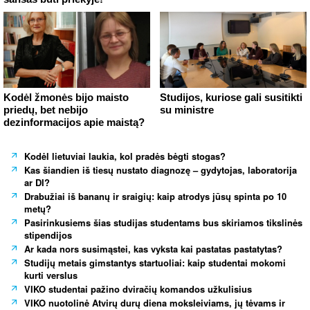
Kodėl žmonės bijo maisto
Studijos, kuriose gali susitikti
priedų, bet nebijo
su ministre
dezinformacijos apie maistą?
Kodėl lietuviai laukia, kol pradės bėgti stogas?
Kas šiandien iš tiesų nustato diagnozę – gydytojas, laboratorija
ar DI?
Drabužiai iš bananų ir sraigių: kaip atrodys jūsų spinta po 10
metų?
Pasirinkusiems šias studijas studentams bus skiriamos tikslinės
stipendijos
Ar kada nors susimąstei, kas vyksta kai pastatas pastatytas?
Studijų metais gimstantys startuoliai: kaip studentai mokomi
kurti verslus
VIKO studentai pažino dviračių komandos užkulisius
VIKO nuotolinė Atvirų durų diena moksleiviams, jų tėvams ir