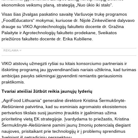
ekonomikos veiksmų planą, strategiją „Nuo ūkio iki stalo“.
Visas šias įžvalgas paskatino savaitę Varšuvoje trukę programos
„FoodEducators“ mokymai, kuriuose dr. Nijolė Zinkevičienė dalyvavo
drauge su VIKO Agrotechnologijų fakulteto docente dr. Gražina
Palaityte ir Agrotechnologijų fakulteto prodekane, Sveikatos
priežiūros fakulteto docente dr. Erika Kubiliene.
VIKO atstovių užmegzti ryšiai su kitais konsorciumo partneriais ir
išskirtinę programą jau įgyvendinančiais nariais užtikrina, kad turimas
ambicijas pavyks sėkmingai įgyvendinti remiantis geriausiomis
praktikomis.
Tvariai ateičiai žūtbūt reikia jaunųjų lyderių
„AgriFood Lithuania“ generalinė direktorė Kristina Šermukšnytė-
Alešiūnienė patvirtina, kad su esminiais agromaisto ekosistemos
pertvarkos tikslais susij jaunimo įtrauktis ir įgalinimas užima
prioritetinę vietą EK strategijoje. Įvardydama to priežastis, Kristina
Šermukšnytė-Alešiūnienė pamini jaunų žmonių potencialą diegiant
naujoves, prisitaikant prie technologijų ir į problemų sprendimus
žvelgiant iš netradicinių perspektyvų.