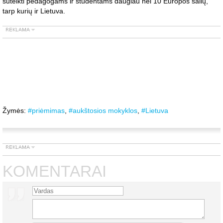
suteikti pedagogams ir studentams daugiau nei 10 Europos šalių,
tarp kurių ir Lietuva.
Žymės:
#priėmimas
,
#aukštosios mokyklos
,
#Lietuva
KOMENTARAI