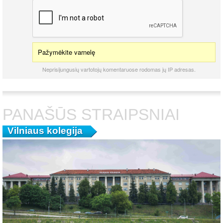
Pažymėkite varnelę
Neprisijungusių vartotojų komentaruose rodomas jų IP adresas.
PANAŠŪS STRAIPSNIAI
Vilniaus kolegija