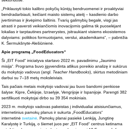
sektoriuose.
„Priklausyti tokio kalibro pokyčių kūrėjų bendruomenei ir proaktyviai
bendradarbiauti, keičiant maisto sistemų ateitį – kasdienio darbo
įvertinimas ir įkvėpimo šaltinis. Tvarių galimybių begalė, visgi jas
atrasti ir paversti veikiančiomis inovacijomis galima tik puoselėjant
lokalias ir tarptautines partnerystes, įsitraukiant visiems ekosistemos
dalyviams: politikos formuotojams, verslui, akademikams“, – pabrėžia
K. Šermukšnytė-Alešiūnienė.
Apie programą „FoodEducators“
Ši „EIT Food“ iniciatyva startavo 2022 m. pavadinimu „Jaunimo
misija“. Programa buvo įgyvendinta atlikus poreikio analizę ir sukūrus
du mokytojo vadovus (angl.
Teacher Handbooks
), skirtus metodiniam
darbui su 7–18 metų moksleiviais.
Tais pačiais metais mokytojo vadovai jau buvo bandomi penkiose
šalyse: Kipre, Čekijoje, Izraelyje, Vengrijoje ir Ispanijoje. Parengti 382
sertifikuoti mokytojai dirbo su 39 354 mokiniais.
2023 m. mokytojo vadovas pakeistas į individualiai atsisiunčiamus,
internetinius pamokų planus ir sukurta „FoodEducators“
internetinė
svetainė
. Pamokų planai pasiekė Lenkiją, Jungtinę
Karalystę ir Turkiją, o šiemet juos per „EIT Food“ centrus ketinama