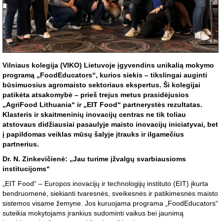
Vilniaus kolegija (VIKO) Lietuvoje įgyvendins unikalią mokymo
programą „FoodEducators“, kurios siekis – tikslingai auginti
būsimuosius agromaisto sektoriaus ekspertus. Ši kolegijai
patikėta atsakomybė – prieš trejus metus prasidėjusios
„AgriFood Lithuania“ ir „EIT Food“ partnerystės rezultatas.
Klasteris ir skaitmeninių inovacijų centras ne tik toliau
atstovaus didžiausiai pasaulyje maisto inovacijų iniciatyvai, bet
į papildomas veiklas mūsų šalyje įtrauks ir ilgamečius
partnerius.
Dr. N. Zinkevičienė: „Jau turime įžvalgų svarbiausioms
institucijoms“
„EIT Food“ – Europos inovacijų ir technologijų instituto (EIT) įkurta
bendruomenė, siekianti tvaresnės, sveikesnės ir patikimesnės maisto
sistemos visame žemyne. Jos kuruojama programa „FoodEducators“
suteikia mokytojams įrankius sudominti vaikus bei jaunimą