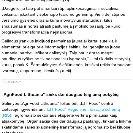
„Daugeliui jų taip pat smarkiai rūpi aplinkosauginiai ir socialiniai
veiksniai, įskaitant visokeriopo tvarumo gerinimą. Vieni dėl stiprios
verslumo gyslelės drąsiai kuria inovatyvius startuolius, kitus
smalsumas ir noras atrasti pastūmėja į mokslo pasaulį, be kurio
progresyvi transformacija neįmanoma.
Galingus įrankius inicijuoti permainas jaunajai kartai suteikia ir
elementari prieiga prie informacijos šaltinių bei gebėjimas juose
sumaniai nardyti, ieškant galimybių. Taip pat ir drąsa megzti
naudingus ryšius ne tik nacionaliniu lygmeniu,“ – tai tik dalis stiprybių,
kurių, pasak K. Šermukšnytės-Alešiūnienės, kritiškai reikia formuojant
tvaresnę, atsparesnę, klestinčią ateitį.
„AgriFood Lithuania“ sieks dar daugiau teigiamų pokyčių
Galimybę „AgriFood Lithuania“ toliau būti „EIT Food“ centru
Lietuvoje, įgyvendinant
„EIT Food“ Regioninę inovacijų schemą
(RIS)
, agromaisto sektoriaus ekspertė vertina pirmiausia kaip
atsakomybę. Organizacija dės dar daugiau pastangų, tinkama linkme
skatindama šalies skaitmeninę transformaciją agromaisto bei kituose