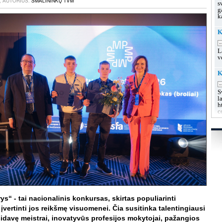
., AUTORIUS:
SMALININKŲ TVM
s
g
k
K
.
L
v
K
.
S
l
h
c
K
u
.
L
s
g
g
K
.
s“ - tai nacionalinis konkursas, skirtas populiarinti
L
 įvertinti jos reikšmę visuomenei. Čia susitinka talentingiausi
k
sidavę meistrai, inovatyvūs profesijos mokytojai, pažangios
h