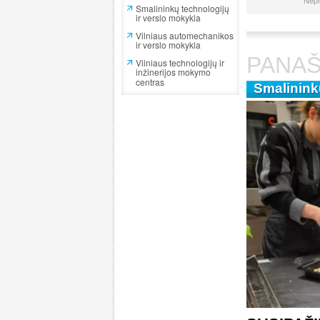
Nepr
Smalininkų technologijų
ir verslo mokykla
Vilniaus automechanikos
ir verslo mokykla
PANAŠ
Vilniaus technologijų ir
inžinerijos mokymo
centras
Smalinink