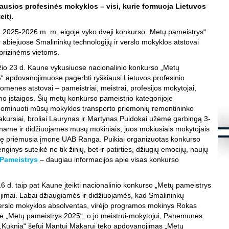
s
iausios profesinės mokyklos – visi, kurie formuoja Lietuvos
eitį.
K
S
d 2025-2026 m. m. eigoje vyko dveji konkurso „Metų pameistrys“
d
 abiejuose Smalininkų technologijų ir verslo mokyklos atstovai
m
prizinėms vietoms.
S
į
io 23 d. Kaune vykusiuose nacionalinio konkurso „Metų
S
“ apdovanojimuose pagerbti ryškiausi Lietuvos profesinio
K
enės atstovai – pameistriai, meistrai, profesijos mokytojai,
.
o įstaigos. Šių metų konkurso pameistrio kategorijoje
Š
ominuoti mūsų mokyklos transporto priemonių remontininko
8
kursiai, broliai Laurynas ir Martynas Puidokai užėmė garbingą 3-
kiname ir didžiuojamės mūsų mokiniais, juos mokiusiais mokytojais
K
.
stę priėmusia įmone UAB Ranga. Puikiai organizuotas konkurso
L
ginys suteikė ne tik žinių, bet ir patirties, džiugių emocijų, naujų
i
Pameistrys
– daugiau informacijos apie visas konkurso
f
K
h
s
6 d. taip pat Kaune įteikti nacionalinio konkurso „Metų pameistrys
imai. Labai džiaugiamės ir didžiuojamės, kad Smalininkų
K
 verslo mokyklos absolventas, virėjo programos mokinys Rokas
S
l
lnė „Metų pameistrys 2025“, o jo meistrui-mokytojui, Panemunės
t
o „Kuknia“ šefui Mantui Makarui teko apdovanojimas „Metų
t