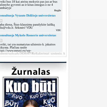
veiki bus 18 kai ateisu mokytis pas jus ar bus
alimybe gyventi as ir kitas zmogus o ne 4
ambaryje
Rugile
onsultuoja Vytauto Didžiojo universitetas
..
aba diena, Šiuo klausimu parašykite laišką
du@vdu.lt. Sėkmės! VDU
VDU
onsultuoja Mykolo Romerio universitetas
..
veiki, tai yra numatytas užsienio k. įskaitos
aikyma. Plačiau rasite
ttps://www.mruni.eu/wp-
ontent/uploads/2020/07/Reikalavimai_uzsienio_kalbos_iskaitai_2018.pdf
MRU konsultacijos
onsultuoja Lietuvos sveikatos mokslų
niversitetas
..
aba diena, tokiu klausimu rekomenduojame po
utarties pasirašymo kreiptis į dekanatą prieš
rupių suformavimą arba teikti prašymą dėl
rupės keitimo, kai grupės jau bus aiškios.
LSMU SRT
onsultuoja Klaipėdos valstybinė kolegija
..
aba diena, taip, galite susisiekti su mumis šiais
ontaktais:
ttps://www.kvk.lt/stojantiesiems/priemimas-i-