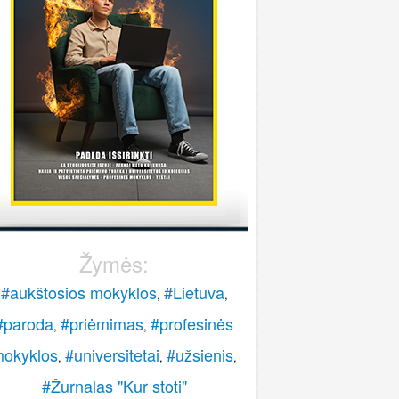
stoti į pasieniečių mokyklą?
Rokas
onsultuoja Lietuvos policijos mokykla
..
veiki, paskambinkite 070060076.
LPM
Žymės:
#aukštosios mokyklos
#Lietuva
,
,
#paroda
#priėmimas
#profesinės
,
,
okyklos
#universitetai
#užsienis
,
,
,
#Žurnalas "Kur stoti"