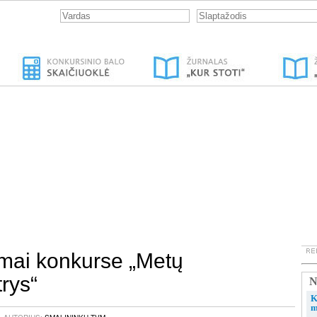
mai konkurse „Metų
rys“
N
K
m