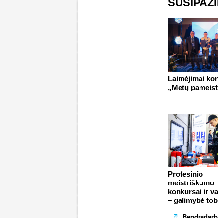
SUSIPAŽ
Laimėjimai ko
„Metų pameist
Profesinio
meistriškumo
konkursai ir v
– galimybė tob
Bendradarbi