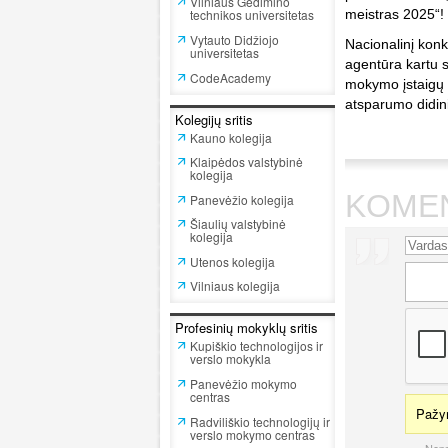
Vilniaus Gedimino
technikos universitetas
meistras 2025“!
Vytauto Didžiojo
Nacionalinį kon
universitetas
agentūra kartu s
CodeAcademy
mokymo įstaigų 
atsparumo didin
Kolegijų sritis
Kauno kolegija
Klaipėdos valstybinė
kolegija
KOME
Panevėžio kolegija
Šiaulių valstybinė
kolegija
Utenos kolegija
Vilniaus kolegija
Profesinių mokyklų sritis
Kupiškio technologijos ir
verslo mokykla
Panevėžio mokymo
centras
Pažym
Radviliškio technologijų ir
verslo mokymo centras