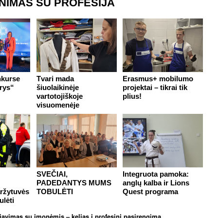
INIMAS SU PROFESIJA
nkurse
Tvari mada
Erasmus+ mobilumo
rys“
šiuolaikinėje
projektai – tikrai tik
vartotojiškoje
plius!
visuomenėje
SVEČIAI,
Integruota pamoka:
PADEDANTYS MUMS
anglų kalba ir Lions
aržytuvės
TOBULĖTI
Quest programa
ulėti
avimas su įmonėmis – kelias į profesinį pasirengimą