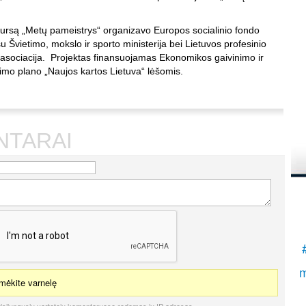
į
kursą „Metų pameistrys“ organizavo Europos socialinio fondo
K
.
u Švietimo, mokslo ir sporto ministerija bei Lietuvos profesinio
S
asociacija. Projektas finansuojamas Ekonomikos gaivinimo ir
imo plano „Naujos kartos Lietuva“ lėšomis.
NTARAI
m
ėkite varnelę