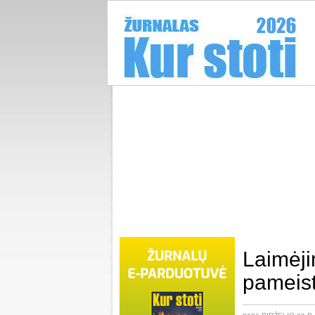
Laimėji
pameist