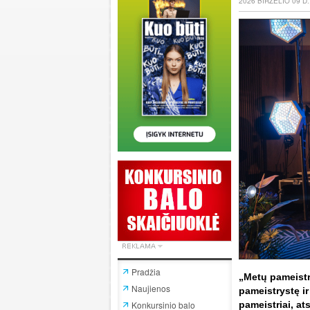
2026 BIRŽELIO 09 D
Pradžia
„Metų pameistry
Naujienos
pameistrystę ir
Konkursinio balo
pameistriai, at