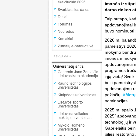
skaičiuoklė 2026
įmonės ir stipr
Svarbiausios datos
darbo rinkos at
Testai
Taip sutapo, ka
Forumas
apdovanojimai ir
Nuorodos
buvo nominuoti 
Kontaktai
2026 m. balandž
Žurnalų e-parduotuvė
pameistrys 2026
mokymo bendruom
įmonės ir mokym
apdovanojimui n
Universitetų sritis
programos trečia
Generolo Jono Žemaičio
Lietuvos karo akademija
iąją vietą! Svei
bei į pameistry
Kauno technologijos
universitetas
apdovanojimų ren
Klaipėdos universitetas
pažinčių.
#Metų
nominacijas.
Lietuvos sporto
universitetas
2025 m. spalio 1
Lietuvos sveikatos
2025“ apdovanoj
mokslų universitetas
technologijų ir
Mykolo Romerio
Gabrielaitis pe
universitetas
pilies restoran