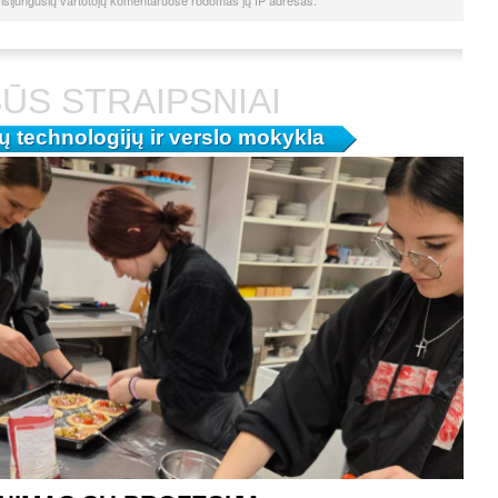
isijungusių vartotojų komentaruose rodomas jų IP adresas.
ŪS STRAIPSNIAI
ų technologijų ir verslo mokykla