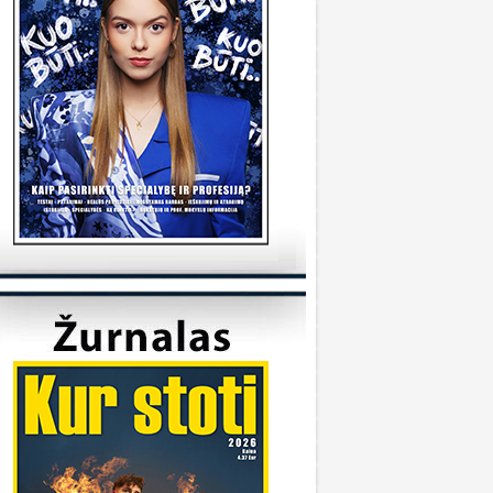
tudijas/
KVK
onsultuoja Utenos kolegija
veiki, kada reikėtu kreiptis del užskaitymu
alykų iš pabaigtos kolegijos/profesines
okyklos ? Ir kur reikia kreiptis? Ačiū
veiki, kreiptis reikia prasidėjus studijų metams
 katedrą, kuriai priklauso Jūsų studijų programa.
ėkmės
Sandra
onsultuoja Klaipėdos universitetas
..
iuo metu į Geografijos studijų programą priimti
 studentai.
KU
onsultuoja Vilniaus universitetas
..
aba diena, dėkojame už laišką. Dėl
ndividualaus studijų plano kreipkitės į
akulteto, kuriame studijuojate, studijų skyrių.
ontaktus galite rasti čia:
ttps://www.vu.lt/studentams/paslaugos-
tudentams/akademinis-konsultavimas.
VUpriemimas
onsultuoja Pasieniečių mokykla
veiki, norėjau pasiklaust jeigu turi anglų ir
ietuvių valstybinį, turi B kategorija, bet gal šiek
iek fiziškai silpnesnis esi tinkamas tarnybai? Ar
a prasme fizo įskaita yra pagrindinis dalykas