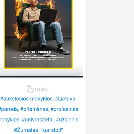
stoti į pasieniečių mokyklą?
Rokas
onsultuoja Lietuvos policijos mokykla
..
veiki, paskambinkite 070060076.
LPM
Žymės:
#aukštosios mokyklos
#Lietuva
,
,
#paroda
#priėmimas
#profesinės
,
,
okyklos
#universitetai
#užsienis
,
,
,
#Žurnalas "Kur stoti"