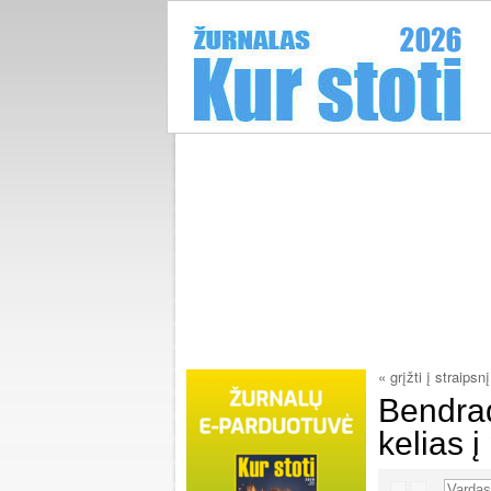
« grįžti į straipsnį
Bendra
kelias 