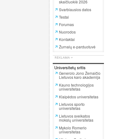
skaičiuoklė 2026
Svarbiausios datos
Testai
Forumas
Nuorodos
Kontaktai
Žurnalų e-parduotuvė
Universitetų sritis
Generolo Jono Žemaičio
Lietuvos karo akademija
Kauno technologijos
universitetas
Klaipėdos universitetas
Lietuvos sporto
universitetas
Lietuvos sveikatos
mokslų universitetas
Mykolo Romerio
universitetas