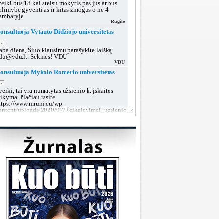
veiki bus 18 kai ateisu mokytis pas jus ar bus
alimybe gyventi as ir kitas zmogus o ne 4
ambaryje
Rugile
onsultuoja Vytauto Didžiojo universitetas
..
aba diena, Šiuo klausimu parašykite laišką
du@vdu.lt. Sėkmės! VDU
VDU
onsultuoja Mykolo Romerio universitetas
..
veiki, tai yra numatytas užsienio k. įskaitos
aikyma. Plačiau rasite
ttps://www.mruni.eu/wp-
ontent/uploads/2020/07/Reikalavimai_uzsienio_kalbos_iskaitai_2018.pdf
MRU konsultacijos
onsultuoja Lietuvos sveikatos mokslų
niversitetas
..
aba diena, tokiu klausimu rekomenduojame po
utarties pasirašymo kreiptis į dekanatą prieš
rupių suformavimą arba teikti prašymą dėl
rupės keitimo, kai grupės jau bus aiškios.
LSMU SRT
onsultuoja Klaipėdos valstybinė kolegija
..
aba diena, taip, galite susisiekti su mumis šiais
ontaktais:
ttps://www.kvk.lt/stojantiesiems/priemimas-i-