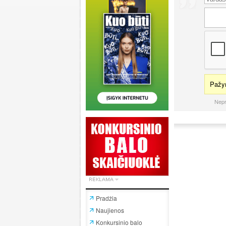
Pažym
Nepr
Pradžia
Naujienos
Konkursinio balo