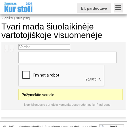
El. parduotuvė
« grįžti į straipsnį
Tvari mada šiuolaikinėje
vartotojiškoje visuomenėje
Konkursinio balo skaičiuoklė
Žurnalas KUR STOTI
Žurnalas KUO BŪTI
FORUMAS
Naujienos
Svarbiausios datos
Apie studijas užsienyje
Testai
Universitetų sritis
Kolegijų sritis
Profesinių mokyklų sritis
Pažymėkite varnelę
Neprisijungusių vartotojų komentaruose rodomas jų IP adresas.
@ UAB „Leidybos studija“. Svetainės arba jos dalių negalima