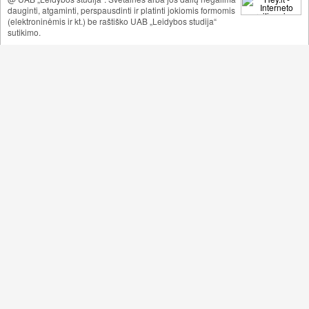
dauginti, atgaminti, perspausdinti ir platinti jokiomis formomis
(elektroninėmis ir kt.) be raštiško UAB „Leidybos studija“
sutikimo.