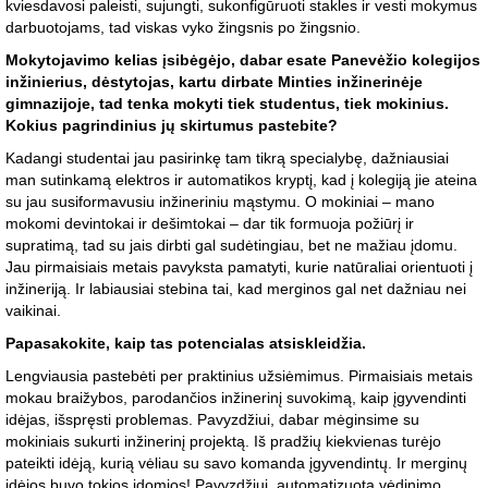
kviesdavosi paleisti, sujungti, sukonfigūruoti stakles ir vesti mokymus
darbuotojams, tad viskas vyko žingsnis po žingsnio.
Mokytojavimo kelias įsibėgėjo, dabar esate Panevėžio kolegijos
inžinierius, dėstytojas, kartu dirbate Minties inžinerinėje
gimnazijoje, tad tenka mokyti tiek studentus, tiek mokinius.
Kokius pagrindinius jų skirtumus pastebite?
Kadangi studentai jau pasirinkę tam tikrą specialybę, dažniausiai
man sutinkamą elektros ir automatikos kryptį, kad į kolegiją jie ateina
su jau susiformavusiu inžineriniu mąstymu. O mokiniai – mano
mokomi devintokai ir dešimtokai – dar tik formuoja požiūrį ir
supratimą, tad su jais dirbti gal sudėtingiau, bet ne mažiau įdomu.
Jau pirmaisiais metais pavyksta pamatyti, kurie natūraliai orientuoti į
inžineriją. Ir labiausiai stebina tai, kad merginos gal net dažniau nei
vaikinai.
Papasakokite, kaip tas potencialas atsiskleidžia.
Lengviausia pastebėti per praktinius užsiėmimus. Pirmaisiais metais
mokau braižybos, parodančios inžinerinį suvokimą, kaip įgyvendinti
idėjas, išspręsti problemas. Pavyzdžiui, dabar mėginsime su
mokiniais sukurti inžinerinį projektą. Iš pradžių kiekvienas turėjo
pateikti idėją, kurią vėliau su savo komanda įgyvendintų. Ir merginų
idėjos buvo tokios įdomios! Pavyzdžiui, automatizuota vėdinimo