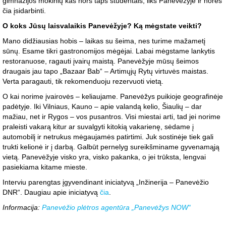
gimnazijos mokinių kas nors taps studentais, liks Panevėžyje ir norės
čia įsidarbinti.
O koks Jūsų laisvalaikis Panevėžyje? Ką mėgstate veikti?
Mano didžiausias hobis – laikas su šeima, nes turime mažametį
sūnų. Esame tikri gastronomijos mėgėjai. Labai mėgstame lankytis
restoranuose, ragauti įvairų maistą. Panevėžyje mūsų šeimos
draugais jau tapo „Bazaar Bab“ – Artimųjų Rytų virtuvės maistas.
Verta paragauti, tik rekomenduoju rezervuoti vietą.
O kai norime įvairovės – keliaujame. Panevėžys puikioje geografinėje
padėtyje. Iki Vilniaus, Kauno – apie valandą kelio, Šiaulių – dar
mažiau, net ir Rygos – vos pusantros. Visi miestai arti, tad jei norime
praleisti vakarą kitur ar suvalgyti kitokią vakarienę, sėdame į
automobilį ir netrukus mėgaujamės patirtimi. Juk sostinėje tiek gali
trukti kelionė ir į darbą. Galbūt pernelyg sureikšminame gyvenamąją
vietą. Panevėžyje visko yra, visko pakanka, o jei trūksta, lengvai
pasiekiama kitame mieste.
Interviu parengtas įgyvendinant iniciatyvą „Inžinerija – Panevėžio
DNR“. Daugiau apie iniciatyvą
čia
.
Informacija:
Panevėžio plėtros agentūra „Panevėžys NOW“