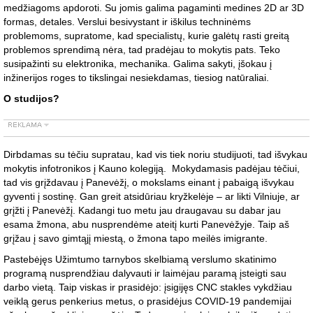
medžiagoms apdoroti. Su jomis galima pagaminti medines 2D ar 3D
formas, detales. Verslui besivystant ir iškilus techninėms
problemoms, supratome, kad specialistų, kurie galėtų rasti greitą
problemos sprendimą nėra, tad pradėjau to mokytis pats. Teko
susipažinti su elektronika, mechanika. Galima sakyti, įšokau į
inžinerijos roges to tikslingai nesiekdamas, tiesiog natūraliai.
O studijos?
Dirbdamas su tėčiu supratau, kad vis tiek noriu studijuoti, tad išvykau
mokytis infotronikos į Kauno kolegiją. Mokydamasis padėjau tėčiui,
tad vis grįždavau į Panevėžį, o mokslams einant į pabaigą išvykau
gyventi į sostinę. Gan greit atsidūriau kryžkelėje – ar likti Vilniuje, ar
grįžti į Panevėžį. Kadangi tuo metu jau draugavau su dabar jau
esama žmona, abu nusprendėme ateitį kurti Panevėžyje. Taip aš
grįžau į savo gimtąjį miestą, o žmona tapo meilės imigrante.
Pastebėjęs Užimtumo tarnybos skelbiamą verslumo skatinimo
programą nusprendžiau dalyvauti ir laimėjau paramą įsteigti sau
darbo vietą. Taip viskas ir prasidėjo: įsigijęs CNC stakles vykdžiau
veiklą gerus penkerius metus, o prasidėjus COVID-19 pandemijai