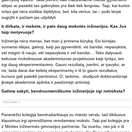
idėjas ar pasiekti tas galimybes yra šiek tiek lengviau. Taip, kai kurios
sritys gal nėra visiškai išpildytos, bet, kita vertus, tai – puiki terpė
sugrįžti ir pačiam jas užpildyti.
Ir dirbate, ir mokote, ir pats daug mokotės inžinerijos. Kas Jus
taip motyvuoja?
Inžinerija nėra menas, bet man ji primena kūrybą. Esi kūrėjas:
sumanai idėjas, galvoji, kaip jas įgyvendinti, vis bandai, nepavyksta,
vėl mėgini iš naujo, vėl nepavyksta ir vėl bandai… Teko dalyvauti
keliuose moksliniuose akademiniuose projektuose kaip tyrėjui, ten
irgi daug eksperimentavimo. Gauni rezultatą, įvertini, ar pavyko, ar
ne, tada darai dar keletą eksperimentų ir iš to gauni rezultatus,
kuriuos gali pateikti įvertinimui. O, tarkime, studijuoti doktorantūroje
įkvėpė akademinė aplinka ir pastūmėjo artimieji.
Galima sakyti, bendruomeniškumo inžinerijoje irgi netrūksta?
Panevėžio kolegija bendradarbiauja su miesto verslu, tad iškilusius
klausimus irgi sprendžiame remdamiesi mokslu. Taip pat kolegija yra
ir Minties inžinerinės gimnazijos partneriai. Tai svarbu, nes juk ir iš