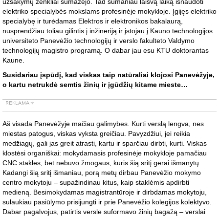
užsakymų ženkliai sumažėjo. Tad sumaniau laisvą laiką išnaudoti
elektriko specialybės mokslams profesinėje mokykloje. Įgijęs elektriko
specialybę ir turėdamas Elektros ir elektronikos bakalaurą,
nusprendžiau toliau gilintis į inžineriją ir įstojau į Kauno technologijos
universiteto Panevėžio technologijų ir verslo fakulteto Valdymo
technologijų magistro programą. O dabar jau esu KTU doktorantas
Kaune.
Susidariau įspūdį, kad viskas taip natūraliai klojosi Panevėžyje,
o kartu netrukdė semtis žinių ir įgūdžių kitame mieste…
Aš visada Panevėžyje mačiau galimybes. Kurti verslą lengva, nes
miestas patogus, viskas vyksta greičiau. Pavyzdžiui, jei reikia
medžiagų, gali jas greit atrasti, kartu ir sparčiau dirbti, kurti. Viskas
klostėsi organiškai: mokydamasis profesinėje mokykloje pamačiau
CNC stakles, bet nebuvo žmogaus, kuris šią sritį gerai išmanytų.
Kadangi šią sritį išmaniau, porą metų dirbau Panevėžio mokymo
centro mokytoju – supažindinau kitus, kaip staklėmis apdirbti
medieną. Besimokydamas magistrantūroje ir dirbdamas mokytoju,
sulaukiau pasiūlymo prisijungti ir prie Panevėžio kolegijos kolektyvo.
Dabar pagalvojus, patirtis versle suformavo žinių bagažą – verslai