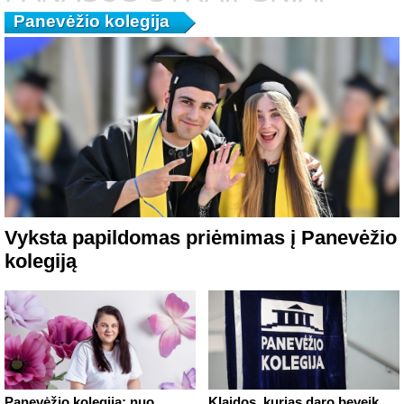
Panevėžio kolegija
Vyksta papildomas priėmimas į Panevėžio
kolegiją
Panevėžio kolegija: nuo
Klaidos, kurias daro beveik