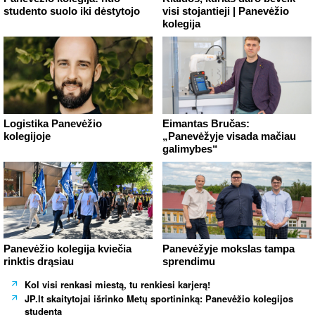
studento suolo iki dėstytojo
visi stojantieji | Panevėžio
kolegija
Logistika Panevėžio
Eimantas Bručas:
kolegijoje
„Panevėžyje visada mačiau
galimybes“
Panevėžio kolegija kviečia
Panevėžyje mokslas tampa
rinktis drąsiau
sprendimu
Kol visi renkasi miestą, tu renkiesi karjerą!
JP.lt skaitytojai išrinko Metų sportininką: Panevėžio kolegijos
studentą