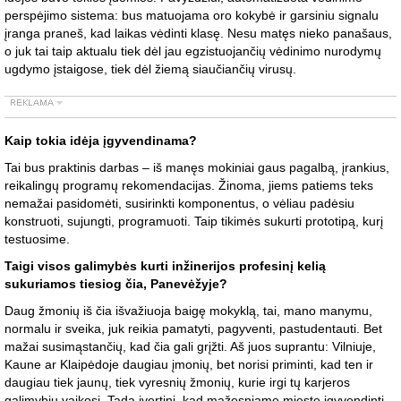
perspėjimo sistema: bus matuojama oro kokybė ir garsiniu signalu
įranga praneš, kad laikas vėdinti klasę. Nesu matęs nieko panašaus,
o juk tai taip aktualu tiek dėl jau egzistuojančių vėdinimo nurodymų
ugdymo įstaigose, tiek dėl žiemą siaučiančių virusų.
Kaip tokia idėja įgyvendinama?
Tai bus praktinis darbas – iš manęs mokiniai gaus pagalbą, įrankius,
reikalingų programų rekomendacijas. Žinoma, jiems patiems teks
nemažai pasidomėti, susirinkti komponentus, o vėliau padėsiu
konstruoti, sujungti, programuoti. Taip tikimės sukurti prototipą, kurį
testuosime.
Taigi visos galimybės kurti inžinerijos profesinį kelią
sukuriamos tiesiog čia, Panevėžyje?
Daug žmonių iš čia išvažiuoja baigę mokyklą, tai, mano manymu,
normalu ir sveika, juk reikia pamatyti, pagyventi, pastudentauti. Bet
mažai susimąstančių, kad čia gali grįžti. Aš juos suprantu: Vilniuje,
Kaune ar Klaipėdoje daugiau įmonių, bet norisi priminti, kad ten ir
daugiau tiek jaunų, tiek vyresnių žmonių, kurie irgi tų karjeros
galimybių vaikosi. Tada įvertini, kad mažesniame mieste įgyvendinti