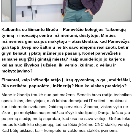
Kalbantis su Eimantu Bruču – Panevėžio kolegijos Taikomųjų
tyrimų ir inovacijų centro inžinieriumi, dėstytoju, Minties
inžinerinės gimnazijos mokytoju – atsiskleidžia, kad Panevėžys
gali tapti įkvėpimo šaltiniu ne tik savo idėjoms realizuoti, bet ir
gilyn keliauti į platų inžinerijos pasaulį. Kodėl panevėžietis
sumanė sugrįžti į gimtąjį miestą? Kaip susidėliojo jo karjeros
kelias nuo išvykos į užsienį iki verslo įkūrimo, o vėliau ir
mokytojavimo?
Eimantai, kaip inžinerija atėjo į jūsų gyvenimą, o gal, atvirkščiai,
Jūs netikėtai papuolėte į inžineriją? Nuo ko viskas prasidėjo?
Mane inžinerija traukė nuo pat mažens. Senelis buvo radijo technikos
specialistas, dėstytojas, o aš labiau domėjausi IT sritimi – mokiausi
kurti interneto svetaines, žaidimų serverius. Žinoma, viskas vyko ne
iškart, po mokyklos nusprendžiau išvykti studijuoti į Daniją, tačiau jau
po pirmų studijų metų supratau, kad esu ne savo vietoje. Grįžus teko
metus luktelti kitų stojamųjų, tad su tėčiu įkūrėme CNC staklių verslą.
Kad būtų aiškiau, tai – kompiuteriu valdomos staklės įvairioms