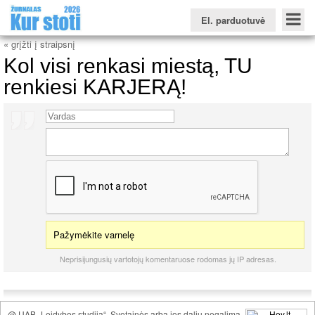
El. parduotuvė
« grįžti į straipsnį
Kol visi renkasi miestą, TU
renkiesi KARJERĄ!
Konkursinio balo skaičiuoklė
Žurnalas KUR STOTI
Žurnalas KUO BŪTI
FORUMAS
Naujienos
Svarbiausios datos
Apie studijas užsienyje
Testai
Universitetų sritis
Kolegijų sritis
Profesinių mokyklų sritis
Pažymėkite varnelę
Neprisijungusių vartotojų komentaruose rodomas jų IP adresas.
@ UAB „Leidybos studija“. Svetainės arba jos dalių negalima