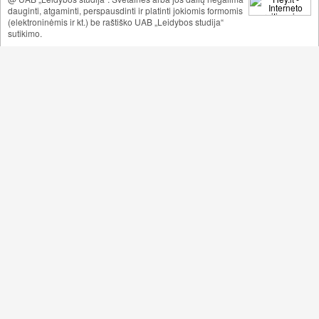
dauginti, atgaminti, perspausdinti ir platinti jokiomis formomis
(elektroninėmis ir kt.) be raštiško UAB „Leidybos studija“
sutikimo.