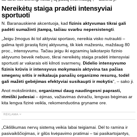
Nereikėtų staiga pradėti intensyviai
sportuoti
N. Baranauskienė akcentuoja, kad
fizinis aktyvumas tikrai gali
padėti sumažinti įtampą, tačiau svarbu nepersistengti
.
„Jeigu žmogus iki tol aktyviai sportavo, nereikia visko nutraukti –
galima tęsti įprastą fizinį aktyvumą, tik kiek mažesniu, maždaug 80
proc., intensyvumu. Tačiau jeigu iki egzaminų laikotarpio fizinio
aktyvumo beveik nebuvo, tikrai nereikėtų staiga pradėti intensyviai
sportuoti ar vakarais eiti kilnoti svarmenų.
Didelio intensyvumo
fizinis krūvis ir intensyvus mokymasis aktyvina tas pačias
smegenų sritis ir reikalauja panašių organizmo resursų, todėl
gali mažėti gebėjimas efektyviai susikaupti ir mokytis
“, – sako ji.
Anot mokslininkės,
organizmui daug naudingesni paprasti,
ritmiški judesiai
– ėjimas, važiavimas dviračiu, lengvas bėgimas ar
kita lengva fizinė veikla, rekomenduotina gryname ore.
„Cikliškumas nervų sistemą veikia labai teigiamai. Dėl to ramina ir
pasivaikščiojimas, ir gilūs kvėpavimo pratimai – tai pasikartojantys,