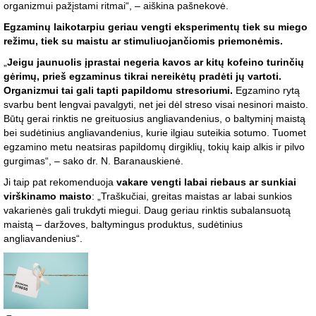
organizmui pažįstami ritmai“, – aiškina pašnekovė.
Egzaminų laikotarpiu geriau vengti eksperimentų tiek su miego
režimu, tiek su maistu ar stimuliuojančiomis priemonėmis.
„
Jeigu jaunuolis įprastai negeria kavos ar kitų kofeino turinčių
gėrimų, prieš egzaminus tikrai nereikėtų pradėti jų vartoti.
Organizmui tai gali tapti papildomu stresoriumi.
Egzamino rytą
svarbu bent lengvai pavalgyti, net jei dėl streso visai nesinori maisto.
Būtų gerai rinktis ne greituosius angliavandenius, o baltyminį maistą
bei sudėtinius angliavandenius, kurie ilgiau suteikia sotumo. Tuomet
egzamino metu neatsiras papildomų dirgiklių, tokių kaip alkis ir pilvo
gurgimas“, – sako dr. N. Baranauskienė.
Ji taip pat rekomenduoja
vakare vengti labai riebaus ar sunkiai
virškinamo maisto
: „Traškučiai, greitas maistas ar labai sunkios
vakarienės gali trukdyti miegui. Daug geriau rinktis subalansuotą
maistą – daržoves, baltymingus produktus, sudėtinius
angliavandenius“.