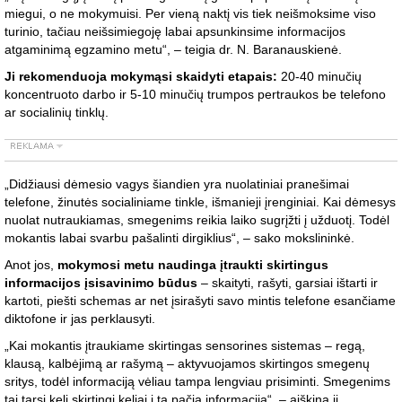
miegui, o ne mokymuisi. Per vieną naktį vis tiek neišmoksime viso
turinio, tačiau neišsimiegoję labai apsunkinsime informacijos
atgaminimą egzamino metu“, – teigia dr. N. Baranauskienė.
Ji rekomenduoja mokymąsi skaidyti etapais:
20-40 minučių
koncentruoto darbo ir 5-10 minučių trumpos pertraukos be telefono
ar socialinių tinklų.
„Didžiausi dėmesio vagys šiandien yra nuolatiniai pranešimai
telefone, žinutės socialiniame tinkle, išmanieji įrenginiai. Kai dėmesys
nuolat nutraukiamas, smegenims reikia laiko sugrįžti į užduotį. Todėl
mokantis labai svarbu pašalinti dirgiklius“, – sako mokslininkė.
Anot jos,
mokymosi metu naudinga įtraukti skirtingus
informacijos įsisavinimo būdus
– skaityti, rašyti, garsiai ištarti ir
kartoti, piešti schemas ar net įsirašyti savo mintis telefone esančiame
diktofone ir jas perklausyti.
„Kai mokantis įtraukiame skirtingas sensorines sistemas – regą,
klausą, kalbėjimą ar rašymą – aktyvuojamos skirtingos smegenų
sritys, todėl informaciją vėliau tampa lengviau prisiminti. Smegenims
tai tarsi keli skirtingi keliai į tą pačią informaciją“, – aiškina ji.