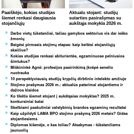
Paaiškėjo, kokias studijas
Aktualu stojant: studijų
šiemet renkasi daugiausia
sutarties pasirašymas su
stojančiųjų
aukštąja mokykla 2026 m.
Darbo vietų tūkstančiai, tačiau gamybos sektorius vis dar ieško
žmonių
Baigėsi pirmasis stojimų etapas: kaip keitėsi stojančiųjų
skaičius?
Kokias studijas renkasi abiturientės, egzaminuose pelniusios
šimtukus?
Miškininkė Agnė: profesijos pasirinkimą įkvėpė senelio
nuotrauka
10 perspektyviausių studijų krypčių dirbtinio intelekto amžiuje
Stojimo prašymas 2026 m.: aktualūs patarimai stojantiems ir
dažnos klaidos
Ko tikėtis šiemet stojant į aukštąsias mokyklas? 2025 m.
konkursiniai balai
Skelbiami paskutiniai valstybinių brandos egzaminų rezultatai
Kaip užpildyti LAMA BPO stojimo prašymą 2026 metais? Gidas
stojantiesiems
Diplomas kišenėje, o kas toliau? Atsakymas - tūkstančiams
jaunuolių