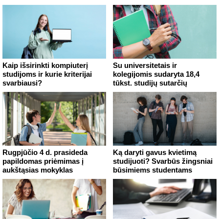
Kaip išsirinkti kompiuterį
Su universitetais ir
studijoms ir kurie kriterijai
kolegijomis sudaryta 18,4
svarbiausi?
tūkst. studijų sutarčių
Rugpjūčio 4 d. prasideda
Ką daryti gavus kvietimą
papildomas priėmimas į
studijuoti? Svarbūs žingsniai
aukštąsias mokyklas
būsimiems studentams