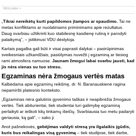
„
Tikrai nereikėtų kurti papildomos įtampos ar spaudimo.
Tai ne
metas konfliktams ar nuolatiniams priminimams apie rezultatus.
Daug svarbiau užtikrinti kuo stabilesnę kasdienę rutiną ir parodyti
palaikymą“, – įsitikinusi VDU dėstytoja.
Kartais pagalba gali būti ir visai paprasti dalykai – pasirūpinimas
sveikesniais užkandžiais, pasiūlymas nuvežti į egzaminą ar tiesiog
rami atmosfera namuose.
Jaunam žmogui labai svarbu jausti, kad
jis nėra vienas su tuo stresu.
Egzaminas nėra žmogaus vertės matas
Kalbėdama apie egzaminų reikšmę, dr. N. Baranauskienė ragina
nepamiršti platesnio konteksto.
„Egzaminas nėra galutinis gyvenimo taškas ir neapibrėžia žmogaus
vertės. Tiek abiturientai, tiek studentai turi galimybę egzaminą
perlaikyti ar ieškoti kitų tinkamų išeičių. Svarbiausia tuo metu padaryti
geriausia, ką gali“, – sako ji.
Anot pašnekovės,
gebėjimas valdyti stresą yra ilgalaikis įgūdis,
kuris bus reikalingas visą gyvenimą
– tiek studijose, tiek darbe,