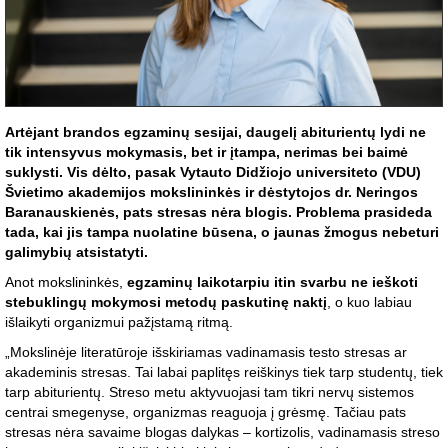
Artėjant brandos egzaminų sesijai, daugelį abiturientų lydi ne
tik intensyvus mokymasis, bet ir įtampa, nerimas bei baimė
suklysti. Vis dėlto, pasak Vytauto Didžiojo universiteto (VDU)
Švietimo akademijos mokslininkės ir dėstytojos dr. Neringos
Baranauskienės, pats stresas nėra blogis. Problema prasideda
tada, kai jis tampa nuolatine būsena, o jaunas žmogus nebeturi
galimybių atsistatyti.
Anot mokslininkės,
egzaminų laikotarpiu itin svarbu ne ieškoti
stebuklingų mokymosi metodų paskutinę naktį
, o kuo labiau
išlaikyti organizmui pažįstamą ritmą.
„Mokslinėje literatūroje išskiriamas vadinamasis testo stresas ar
akademinis stresas. Tai labai paplitęs reiškinys tiek tarp studentų, tiek
tarp abiturientų. Streso metu aktyvuojasi tam tikri nervų sistemos
centrai smegenyse, organizmas reaguoja į grėsmę. Tačiau pats
stresas nėra savaime blogas dalykas – kortizolis, vadinamasis streso