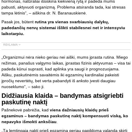
hormonas, natūraliai išsiskiria kiekvieną rytą ir padeda mums
pabusti, aktyvuoti organizmą. Problema atsiranda tada, kai stresas
tampa lėtinis“, – aiškina dr. N. Baranauskienė.
Pasak jos, būtent
rutina yra vienas svarbiausių dalykų,
padedančių nervų sistemai išlikti stabilesnei net ir intensyviu
laikotarpiu.
„Organizmui nėra nieko geriau nei aiški, mums įprasta rutina. Miego
režimas, panašus valgymo laikas, įprastas fizinis aktyvumas – visa tai
padeda kūnui suprasti, kad aplinka yra saugi ir prognozuojama.
Aišku, paskutinėmis savaitėmis iki egzaminų kardinaliai pakeisti
įpročių nevertėtų, bet verta pabandyti iš anksto įvesti daugiau
nuoseklumo“, – sako ji.
Didžiausia klaida – bandymas atsigriebti
paskutinę naktį
Pašnekovė pabrėžia, kad
viena dažniausių klaidų prieš
egzaminus – bandymas paskutinę naktį kompensuoti viską, ko
nepavyko išmokti anksčiau
.
„Tą lemtingąją naktį prieš egzaminą geriau papildomą valandą skirti