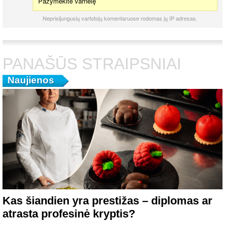
Pažymėkite varnelę
Neprisijungusių vartotojų komentaruose rodomas jų IP adresas.
PANAŠŪS STRAIPSNIAI
Naujienos
Kas šiandien yra prestižas – diplomas ar
atrasta profesinė kryptis?