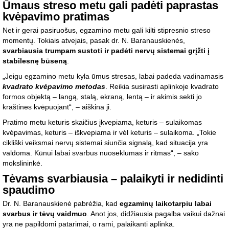
Ūmaus streso metu gali padėti paprastas
kvėpavimo pratimas
Net ir gerai pasiruošus, egzamino metu gali kilti stipresnio streso
momentų. Tokiais atvejais, pasak dr. N. Baranauskienės,
svarbiausia trumpam sustoti ir padėti nervų sistemai grįžti į
stabilesnę būseną
.
„Jeigu egzamino metu kyla ūmus stresas, labai padeda vadinamasis
kvadrato kvėpavimo metodas
. Reikia susirasti aplinkoje kvadrato
formos objektą – langą, stalą, ekraną, lentą – ir akimis sekti jo
kraštines kvėpuojant“, – aiškina ji.
Pratimo metu keturis skaičius įkvepiama, keturis – sulaikomas
kvėpavimas, keturis – iškvepiama ir vėl keturis – sulaikoma. „Tokie
cikliški veiksmai nervų sistemai siunčia signalą, kad situacija yra
valdoma. Kūnui labai svarbus nuoseklumas ir ritmas“, – sako
mokslininkė.
Tėvams svarbiausia – palaikyti ir nedidinti
spaudimo
Dr. N. Baranauskienė pabrėžia, kad
egzaminų laikotarpiu labai
svarbus ir tėvų vaidmuo
. Anot jos, didžiausia pagalba vaikui dažnai
yra ne papildomi patarimai, o rami, palaikanti aplinka.