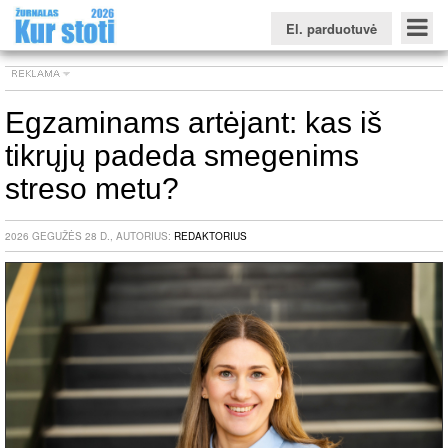
El. parduotuvė
Egzaminams artėjant: kas iš
tikrųjų padeda smegenims
Konkursinio balo skaičiuoklė
Žurnalas KUR STOTI
Žurnalas KUO BŪTI
FORUMAS
Naujienos
Svarbiausios datos
Apie studijas užsienyje
Testai
streso metu?
Universitetų sritis
2026 GEGUŽĖS 28 D., AUTORIUS:
REDAKTORIUS
Kolegijų sritis
Profesinių mokyklų sritis