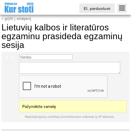
El. parduotuvė
« grįžti į straipsnį
Lietuvių kalbos ir literatūros
egzaminu prasideda egzaminų
sesija
Konkursinio balo skaičiuoklė
Žurnalas KUR STOTI
Žurnalas KUO BŪTI
FORUMAS
Naujienos
Svarbiausios datos
Apie studijas užsienyje
Testai
Universitetų sritis
Kolegijų sritis
Profesinių mokyklų sritis
Pažymėkite varnelę
Neprisijungusių vartotojų komentaruose rodomas jų IP adresas.