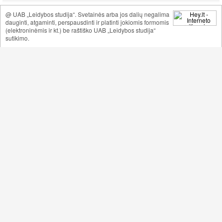
@ UAB „Leidybos studija“. Svetainės arba jos dalių negalima
dauginti, atgaminti, perspausdinti ir platinti jokiomis formomis
(elektroninėmis ir kt.) be raštiško UAB „Leidybos studija“
sutikimo.