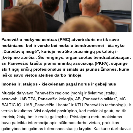
Panevėžio mokymo centras (PMC) atvėrė duris ne tik savo
mokiniams, bet ir verslo bei mokslo bendruomenei - čia vyko
„Darbdavių mugė”, kurioje netrūko prasmingų pokalbių ir
įkvėpimo ateičiai. Šis renginys, organizuotas bendradarbiaujant
su Panevėžio krašto pramonininkų asociacija (PKPA), sujungė
skirtingų sričių profesionalus ir smalsius jaunus žmones, kurie
ieško savo vietos ateities darbo rinkoje.
Įmonės ir įstaigos - kiekvienam pagal norus ir gebėjimus
Mugėje dalyvavo Panevėžio regiono įmonių ir švietimo įstaigų
atstovai: UAB TPA, Panevėžio kolegija, AB „Panevėžio stiklas”, MC
BALTIC IQ, UAB „Panevėžio Lironta” ir KTU Panevėžio technologijų ir
verslo fakultetas. Visi dalyviai pasirūpino, kad mokiniai gautų ne tik
teorinių žinių, bet ir realių galimybių. Pristatymų metu mokiniams
buvo pateikta informacija apie siūlomas darbo vietas, praktikos
galimybes bei galimas tolimesnes studijų kryptis. Kai kurie darbdaviai