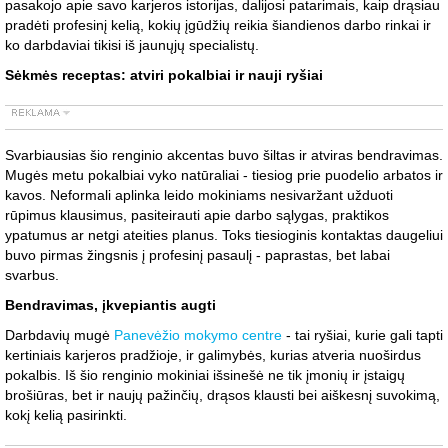
pasakojo apie savo karjeros istorijas, dalijosi patarimais, kaip drąsiau
pradėti profesinį kelią, kokių įgūdžių reikia šiandienos darbo rinkai ir
ko darbdaviai tikisi iš jaunųjų specialistų.
Sėkmės receptas: atviri pokalbiai ir nauji ryšiai
Svarbiausias šio renginio akcentas buvo šiltas ir atviras bendravimas.
Mugės metu pokalbiai vyko natūraliai - tiesiog prie puodelio arbatos ir
kavos. Neformali aplinka leido mokiniams nesivaržant užduoti
rūpimus klausimus, pasiteirauti apie darbo sąlygas, praktikos
ypatumus ar netgi ateities planus. Toks tiesioginis kontaktas daugeliui
buvo pirmas žingsnis į profesinį pasaulį - paprastas, bet labai
svarbus.
Bendravimas, įkvepiantis augti
Darbdavių mugė
Panevėžio mokymo centre
- tai ryšiai, kurie gali tapti
kertiniais karjeros pradžioje, ir galimybės, kurias atveria nuoširdus
pokalbis. Iš šio renginio mokiniai išsinešė ne tik įmonių ir įstaigų
brošiūras, bet ir naujų pažinčių, drąsos klausti bei aiškesnį suvokimą,
kokį kelią pasirinkti.