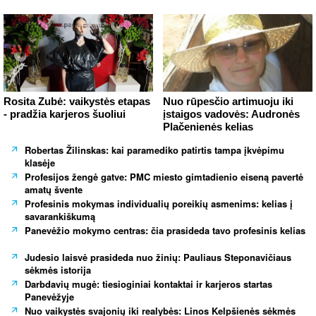
Rosita Zubė: vaikystės etapas
Nuo rūpesčio artimuoju iki
- pradžia karjeros šuoliui
įstaigos vadovės: Audronės
Plačenienės kelias
Robertas Žilinskas: kai paramediko patirtis tampa įkvėpimu
klasėje
Profesijos žengė gatve: PMC miesto gimtadienio eiseną pavertė
amatų švente
Profesinis mokymas individualių poreikių asmenims: kelias į
savarankiškumą
Panevėžio mokymo centras: čia prasideda tavo profesinis kelias
Judesio laisvė prasideda nuo žinių: Pauliaus Steponavičiaus
sėkmės istorija
Darbdavių mugė: tiesioginiai kontaktai ir karjeros startas
Panevėžyje
Nuo vaikystės svajonių iki realybės: Linos Kelpšienės sėkmės