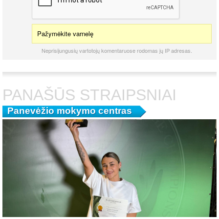
Pažymėkite varnelę
Neprisijungusių vartotojų komentaruose rodomas jų IP adresas.
PANAŠŪS STRAIPSNIAI
Panevėžio mokymo centras