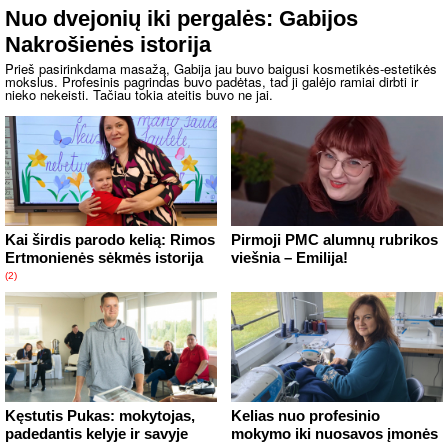
Nuo dvejonių iki pergalės: Gabijos
Nakrošienės istorija
Prieš pasirinkdama masažą, Gabija jau buvo baigusi kosmetikės-estetikės
mokslus. Profesinis pagrindas buvo padėtas, tad ji galėjo ramiai dirbti ir
nieko nekeisti. Tačiau tokia ateitis buvo ne jai.
Kai širdis parodo kelią: Rimos
Pirmoji PMC alumnų rubrikos
Ertmonienės sėkmės istorija
viešnia – Emilija!
(2)
Kęstutis Pukas: mokytojas,
Kelias nuo profesinio
padedantis kelyje ir savyje
mokymo iki nuosavos įmonės