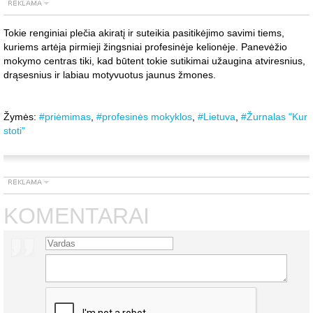
Tokie renginiai plečia akiratį ir suteikia pasitikėjimo savimi tiems,
kuriems artėja pirmieji žingsniai profesinėje kelionėje. Panevėžio
mokymo centras tiki, kad būtent tokie sutikimai užaugina atviresnius,
drąsesnius ir labiau motyvuotus jaunus žmones.
Žymės:
#priėmimas
,
#profesinės mokyklos
,
#Lietuva
,
#Žurnalas "Kur
stoti"
KOMENTARAI