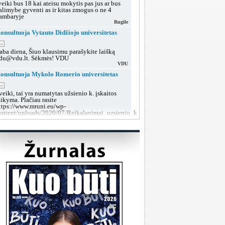
veiki bus 18 kai ateisu mokytis pas jus ar bus
alimybe gyventi as ir kitas zmogus o ne 4
ambaryje
Rugile
onsultuoja Vytauto Didžiojo universitetas
..
aba diena, Šiuo klausimu parašykite laišką
du@vdu.lt. Sėkmės! VDU
VDU
onsultuoja Mykolo Romerio universitetas
..
veiki, tai yra numatytas užsienio k. įskaitos
aikyma. Plačiau rasite
ttps://www.mruni.eu/wp-
ontent/uploads/2020/07/Reikalavimai_uzsienio_kalbos_iskaitai_2018.pdf
MRU konsultacijos
onsultuoja Lietuvos sveikatos mokslų
niversitetas
..
aba diena, tokiu klausimu rekomenduojame po
utarties pasirašymo kreiptis į dekanatą prieš
rupių suformavimą arba teikti prašymą dėl
rupės keitimo, kai grupės jau bus aiškios.
LSMU SRT
onsultuoja Klaipėdos valstybinė kolegija
..
aba diena, taip, galite susisiekti su mumis šiais
ontaktais:
ttps://www.kvk.lt/stojantiesiems/priemimas-i-