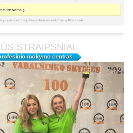
ėkite varnelę
isijungusių vartotojų komentaruose rodomas jų IP adresas.
ŪS STRAIPSNIAI
profesinio mokymo centras