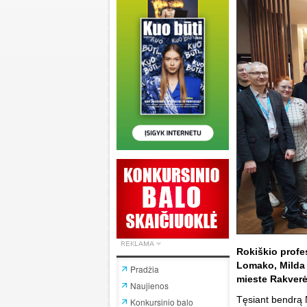
Rokiškio profe
Lomako, Milda 
Pradžia
mieste Rakverė
Naujienos
Tęsiant bendrą
Konkursinio balo