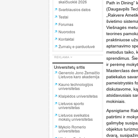
skaičiuoklė 2026
Path in Dining“ 
(Daugavpils Tec
Svarbiausios datos
„Rakvere Ametik
Testai
švietimo sistem
Forumas
Viešnagės metu 
Nuorodos
teorines pamok
Kontaktai
praktiniuose užs
aptarnavimo spec
Žurnalų e-parduotuvė
metodus taiko, k
sprendimus. Šie
ir perėmę mokyt
Universitetų sritis
Masterclass dem
Generolo Jono Žemaičio
Lietuvos karo akademija
patiekalus savar
pameistrystės f
Kauno technologijos
universitetas
diskutavome, ką 
atsidavusiais sa
Klaipėdos universitetas
mokiniais.
Lietuvos sporto
universitetas
Apsnigtame Rakv
Lietuvos sveikatos
patirtimi ir mok
mokslų universitetas
galimybę susipaž
Mykolo Romerio
objektus turizmo
universitetas
dvarą, susipažin