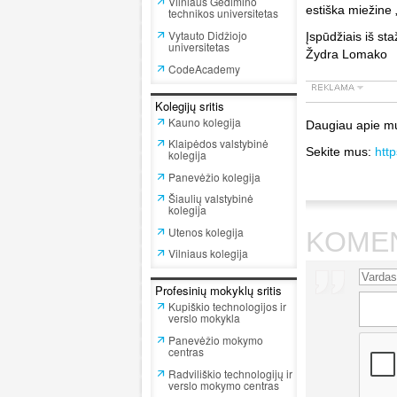
Vilniaus Gedimino
estiška miežine 
technikos universitetas
Vytauto Didžiojo
Įspūdžiais iš st
universitetas
Žydra Lomako
CodeAcademy
Kolegijų sritis
Kauno kolegija
Daugiau apie m
Klaipėdos valstybinė
Sekite mus:
htt
kolegija
Panevėžio kolegija
Šiaulių valstybinė
kolegija
Utenos kolegija
KOME
Vilniaus kolegija
Profesinių mokyklų sritis
Kupiškio technologijos ir
verslo mokykla
Panevėžio mokymo
centras
Radviliškio technologijų ir
verslo mokymo centras