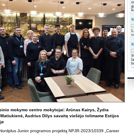
s
g
k
K
.
L
v
K
.
S
l
h
c
K
u
.
L
s
g
g
sinio mokymo centro mokytojai: Arūnas Kairys, Žydra
K
Matiukienė, Audrius Dilys savaitę viešėjo tolimame Estijos
.
je
L
k
 Nordplus Junior programos projektą NPJR-2023/10339 „Career
h