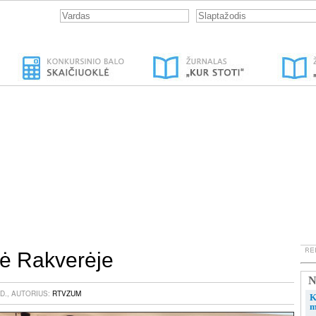
ė Rakverėje
N
D., AUTORIUS:
RTVZUM
K
m