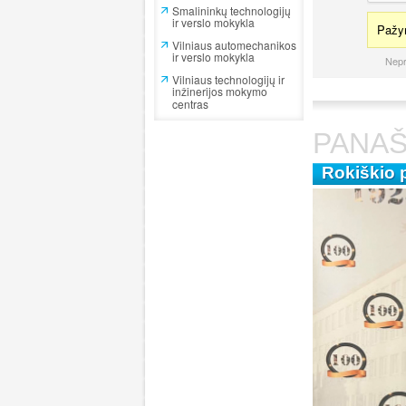
Smalininkų technologijų
ir verslo mokykla
Pažym
Vilniaus automechanikos
ir verslo mokykla
Nepr
Vilniaus technologijų ir
inžinerijos mokymo
centras
PANAŠ
Rokiškio 