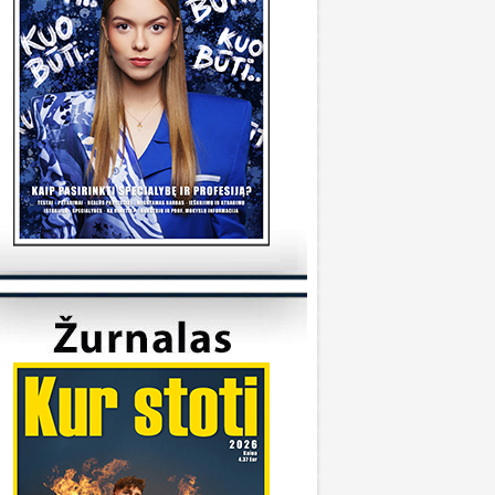
tudijas/
KVK
onsultuoja Utenos kolegija
veiki, kada reikėtu kreiptis del užskaitymu
alykų iš pabaigtos kolegijos/profesines
okyklos ? Ir kur reikia kreiptis? Ačiū
veiki, kreiptis reikia prasidėjus studijų metams
 katedrą, kuriai priklauso Jūsų studijų programa.
ėkmės
Sandra
onsultuoja Klaipėdos universitetas
..
iuo metu į Geografijos studijų programą priimti
 studentai.
KU
onsultuoja Vilniaus universitetas
..
aba diena, dėkojame už laišką. Dėl
ndividualaus studijų plano kreipkitės į
akulteto, kuriame studijuojate, studijų skyrių.
ontaktus galite rasti čia:
ttps://www.vu.lt/studentams/paslaugos-
tudentams/akademinis-konsultavimas.
VUpriemimas
onsultuoja Pasieniečių mokykla
veiki, norėjau pasiklaust jeigu turi anglų ir
ietuvių valstybinį, turi B kategorija, bet gal šiek
iek fiziškai silpnesnis esi tinkamas tarnybai? Ar
a prasme fizo įskaita yra pagrindinis dalykas