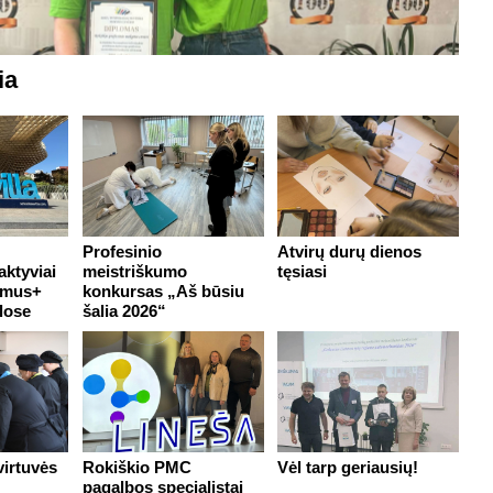
ia
Profesinio
Atvirų durų dienos
ktyviai
meistriškumo
tęsiasi
smus+
konkursas „Aš būsiu
lose
šalia 2026“
virtuvės
Rokiškio PMC
Vėl tarp geriausių!
pagalbos specialistai