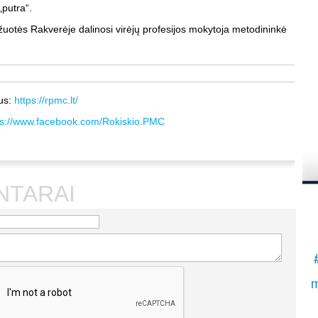
„putra“.
į
ažuotės Rakverėje dalinosi virėjų profesijos mokytoja metodininkė
K
.
S
us:
https://rpmc.lt/
ps://www.facebook.com/Rokiskio.PMC
NTARAI
m