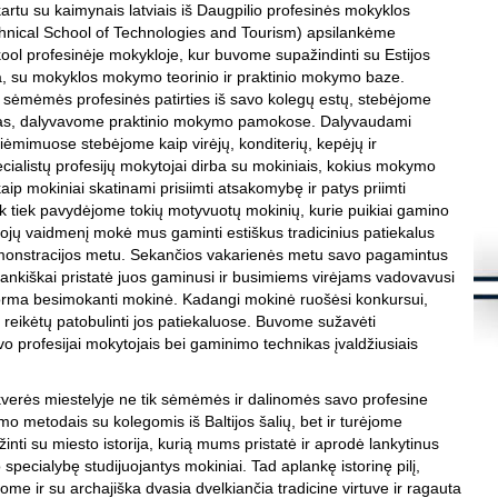
s
kartu su kaimynais latviais iš Daugpilio profesinės mokyklos
hnical School of Technologies and Tourism) apsilankėme
K
ool profesinėje mokykloje, kur buvome supažindinti su Estijos
S
a, su mokyklos mokymo teorinio ir praktinio mokymo baze.
d
m
sėmėmės profesinės patirties iš savo kolegų estų, stebėjome
as, dalyvavome praktinio mokymo pamokose. Dalyvaudami
S
į
iėmimuose stebėjome kaip virėjų, konditerių, kepėjų ir
S
ialistų profesijų mokytojai dirba su mokiniais, kokius mokymo
aip mokiniai skatinami prisiimti atsakomybę ir patys priimti
K
.
k tiek pavydėjome tokių motyvuotų mokinių, kurie puikiai gamino
Š
ojų vaidmenį mokė mus gaminti estiškus tradicinius patiekalus
8
onstracijos metu. Sekančios vakarienės metu savo pagamintus
ankiškai pristatė juos gaminusi ir busimiems virėjams vadovavusi
K
orma besimokanti mokinė. Kadangi mokinė ruošėsi konkursui,
.
reikėtų patobulinti jos patiekaluose. Buvome sužavėti
L
i
vo profesijai mokytojais bei gaminimo technikas įvaldžiusiais
f
K
h
s
erės miestelyje ne tik sėmėmės ir dalinomės savo profesine
ymo metodais su kolegomis iš Baltijos šalių, bet ir turėjome
K
inti su miesto istorija, kurią mums pristatė ir aprodė lankytinus
S
 specialybę studijuojantys mokiniai. Tad aplankę istorinę pilį,
l
t
ome ir su archajiška dvasia dvelkiančia tradicine virtuve ir ragauta
t