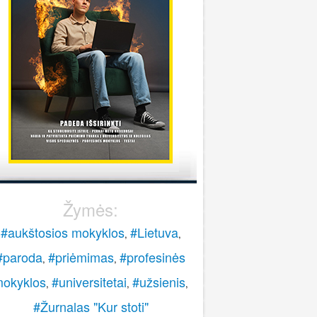
stoti į pasieniečių mokyklą?
Rokas
onsultuoja Lietuvos policijos mokykla
..
veiki, paskambinkite 070060076.
LPM
Žymės:
#aukštosios mokyklos
#Lietuva
,
,
#paroda
#priėmimas
#profesinės
,
,
okyklos
#universitetai
#užsienis
,
,
,
#Žurnalas "Kur stoti"