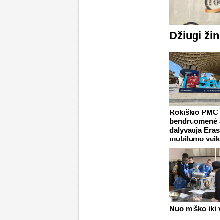
Džiugi žin
Rokiškio PMC
bendruomenė a
dalyvauja Era
mobilumo veik
Nuo miško iki 