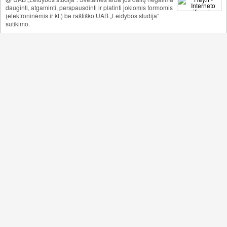
dauginti, atgaminti, perspausdinti ir platinti jokiomis formomis
(elektroninėmis ir kt.) be raštiško UAB „Leidybos studija“
sutikimo.