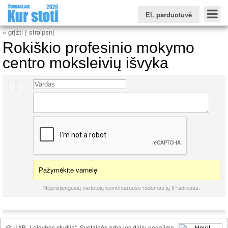
El. parduotuvė
« grįžti į straipsnį
Rokiškio profesinio mokymo
centro moksleivių išvyka
Konkursinio balo skaičiuoklė
Žurnalas KUR STOTI
Žurnalas KUO BŪTI
FORUMAS
Naujienos
Svarbiausios datos
Apie studijas užsienyje
Testai
Universitetų sritis
Kolegijų sritis
Profesinių mokyklų sritis
Pažymėkite varnelę
Neprisijungusių vartotojų komentaruose rodomas jų IP adresas.
@ UAB „Leidybos studija“. Svetainės arba jos dalių negalima