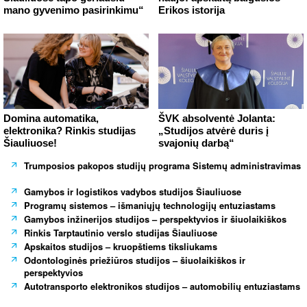
mano gyvenimo pasirinkimu“
Erikos istorija
Domina automatika,
ŠVK absolventė Jolanta:
elektronika? Rinkis studijas
„Studijos atvėrė duris į
Šiauliuose!
svajonių darbą“
Trumposios pakopos studijų programa Sistemų administravimas
Gamybos ir logistikos vadybos studijos Šiauliuose
Programų sistemos – išmaniųjų technologijų entuziastams
Gamybos inžinerijos studijos – perspektyvios ir šiuolaikiškos
Rinkis Tarptautinio verslo studijas Šiauliuose
Apskaitos studijos – kruopštiems tiksliukams
Odontologinės priežiūros studijos – šiuolaikiškos ir
perspektyvios
Autotransporto elektronikos studijos – automobilių entuziastams