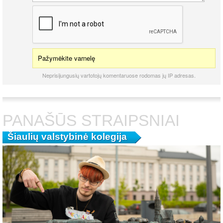
Pažymėkite varnelę
Neprisijungusių vartotojų komentaruose rodomas jų IP adresas.
PANAŠŪS STRAIPSNIAI
Šiaulių valstybinė kolegija