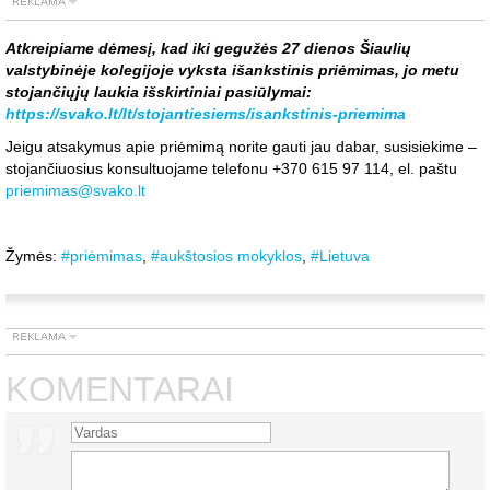
Atkreipiame dėmesį, kad iki gegužės 27 dienos Šiaulių
valstybinėje kolegijoje vyksta išankstinis priėmimas, jo metu
stojančiųjų laukia išskirtiniai pasiūlymai:
https://svako.lt/lt/stojantiesiems/isankstinis-priemima
Jeigu atsakymus apie priėmimą norite gauti jau dabar, susisiekime –
stojančiuosius konsultuojame telefonu +370 615 97 114, el. paštu
priemimas@svako.lt
Žymės:
#priėmimas
,
#aukštosios mokyklos
,
#Lietuva
KOMENTARAI