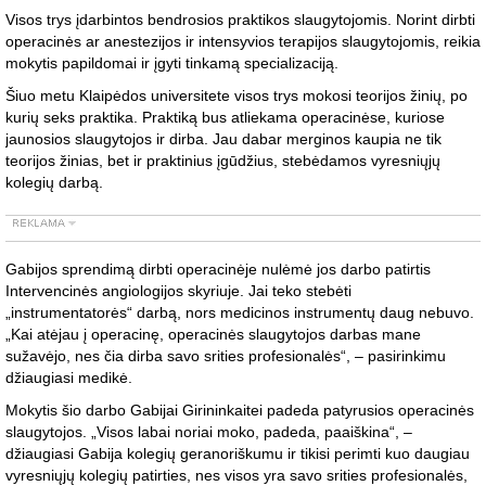
Visos trys įdarbintos bendrosios praktikos slaugytojomis. Norint dirbti
operacinės ar anestezijos ir intensyvios terapijos slaugytojomis, reikia
mokytis papildomai ir įgyti tinkamą specializaciją.
Šiuo metu Klaipėdos universitete visos trys mokosi teorijos žinių, po
kurių seks praktika. Praktiką bus atliekama operacinėse, kuriose
jaunosios slaugytojos ir dirba. Jau dabar merginos kaupia ne tik
teorijos žinias, bet ir praktinius įgūdžius, stebėdamos vyresniųjų
kolegių darbą.
Gabijos sprendimą dirbti operacinėje nulėmė jos darbo patirtis
Intervencinės angiologijos skyriuje. Jai teko stebėti
„instrumentatorės“ darbą, nors medicinos instrumentų daug nebuvo.
„Kai atėjau į operacinę, operacinės slaugytojos darbas mane
sužavėjo, nes čia dirba savo srities profesionalės“, – pasirinkimu
džiaugiasi medikė.
Mokytis šio darbo Gabijai Girininkaitei padeda patyrusios operacinės
slaugytojos. „Visos labai noriai moko, padeda, paaiškina“, –
džiaugiasi Gabija kolegių geranoriškumu ir tikisi perimti kuo daugiau
vyresniųjų kolegių patirties, nes visos yra savo srities profesionalės,