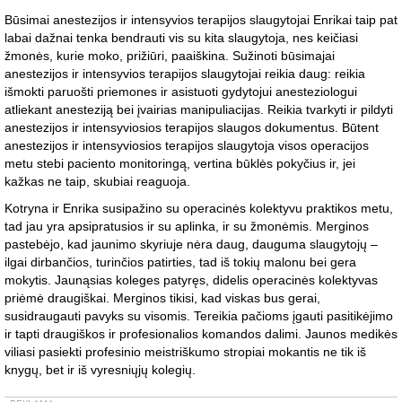
Būsimai anestezijos ir intensyvios terapijos slaugytojai Enrikai taip pat
labai dažnai tenka bendrauti vis su kita slaugytoja, nes keičiasi
žmonės, kurie moko, prižiūri, paaiškina. Sužinoti būsimajai
anestezijos ir intensyvios terapijos slaugytojai reikia daug: reikia
išmokti paruošti priemones ir asistuoti gydytojui anesteziologui
atliekant anesteziją bei įvairias manipuliacijas. Reikia tvarkyti ir pildyti
anestezijos ir intensyviosios terapijos slaugos dokumentus. Būtent
anestezijos ir intensyviosios terapijos slaugytoja visos operacijos
metu stebi paciento monitoringą, vertina būklės pokyčius ir, jei
kažkas ne taip, skubiai reaguoja.
Kotryna ir Enrika susipažino su operacinės kolektyvu praktikos metu,
tad jau yra apsipratusios ir su aplinka, ir su žmonėmis. Merginos
pastebėjo, kad jaunimo skyriuje nėra daug, dauguma slaugytojų –
ilgai dirbančios, turinčios patirties, tad iš tokių malonu bei gera
mokytis. Jaunąsias koleges patyręs, didelis operacinės kolektyvas
priėmė draugiškai. Merginos tikisi, kad viskas bus gerai,
susidraugauti pavyks su visomis. Tereikia pačioms įgauti pasitikėjimo
ir tapti draugiškos ir profesionalios komandos dalimi. Jaunos medikės
viliasi pasiekti profesinio meistriškumo stropiai mokantis ne tik iš
knygų, bet ir iš vyresniųjų kolegių.