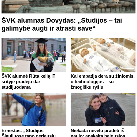
ŠVK alumnas Dovydas: „Studijos – tai
galimybė augti ir atrasti save“
ŠVK alumnė Rūta kelią IT
Kai empatija dera su žiniomis,
srityje pradėjo dar
o technologijos – su
studijuodama
žmogišku ryšiu
Ernestas: „Studijos
Niekada nevėlu pradėti iš
Šiauliuose tapo geriausiu
naujo: apskaitą baigusios