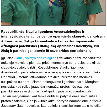
Respublikinės Šiaulių ligoninės Anesteziologijos ir
intensyviosios terapijos centro operacinės slaugytojos Kotryna
Adomaitienė, Gabija Girininkaitė ir Enrika Juozapavičiūtė
džiaugiasi patekusios į draugišką operacinės kolektyvą, kur
žinių ir patirties gali semtis iš savo srities profesionalių.
Įgijusios
Šiaulių valstybinės kolegijos
Sveikatos priežiūros fakulteto
aukštojo mokslo diplomus, prieš mėnesį trys bendrosios praktikos
slaugytojos atėjo dirbti į Respublikinės Šiaulių ligoninės
Anesteziologijos ir intensyviosios terapijos centro operacinių bloką.
Dar studijų metais, atlikdamos praktiką, būsimosios medikės
susipažino su darbu šiame nelengvame ligoninės bare. Merginos
neslepia, kad reikia įgauti dar nemažai profesinės patirties ir
pasitikėjimo savo jėgomis, kad galėtų jaustis komandos dalimi.
Tačiau matydamos, kad tenka dirbti su patyrusiomis savo srities
profesionalėmis, Gabija Girininkaitė, Kotryna Adomaitienė ir Enrika
Juozapavičiūtė nedvejoja, kad patirtis ir pasitikėjimas ateis nejučia.