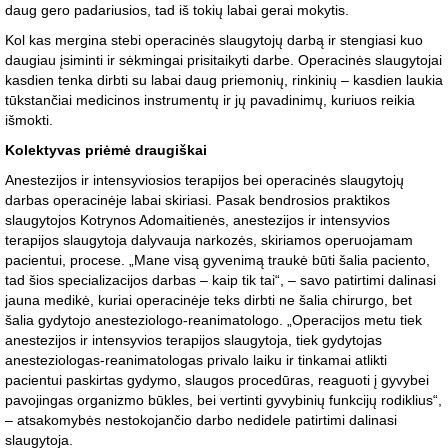
daug gero padariusios, tad iš tokių labai gerai mokytis.
Kol kas mergina stebi operacinės slaugytojų darbą ir stengiasi kuo
daugiau įsiminti ir sėkmingai prisitaikyti darbe. Operacinės slaugytojai
kasdien tenka dirbti su labai daug priemonių, rinkinių – kasdien laukia
tūkstančiai medicinos instrumentų ir jų pavadinimų, kuriuos reikia
išmokti.
Kolektyvas priėmė draugiškai
Anestezijos ir intensyviosios terapijos bei operacinės slaugytojų
darbas operacinėje labai skiriasi. Pasak bendrosios praktikos
slaugytojos Kotrynos Adomaitienės, anestezijos ir intensyvios
terapijos slaugytoja dalyvauja narkozės, skiriamos operuojamam
pacientui, procese. „Mane visą gyvenimą traukė būti šalia paciento,
tad šios specializacijos darbas – kaip tik tai“, – savo patirtimi dalinasi
jauna medikė, kuriai operacinėje teks dirbti ne šalia chirurgo, bet
šalia gydytojo anesteziologo-reanimatologo. „Operacijos metu tiek
anestezijos ir intensyvios terapijos slaugytoja, tiek gydytojas
anesteziologas-reanimatologas privalo laiku ir tinkamai atlikti
pacientui paskirtas gydymo, slaugos procedūras, reaguoti į gyvybei
pavojingas organizmo būkles, bei vertinti gyvybinių funkcijų rodiklius“,
– atsakomybės nestokojančio darbo nedidele patirtimi dalinasi
slaugytoja.