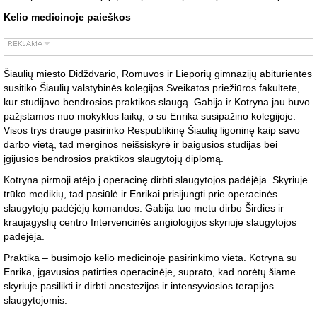
Kelio medicinoje paieškos
Šiaulių miesto Didždvario, Romuvos ir Lieporių gimnazijų abiturientės
susitiko Šiaulių valstybinės kolegijos Sveikatos priežiūros fakultete,
kur studijavo bendrosios praktikos slaugą. Gabija ir Kotryna jau buvo
pažįstamos nuo mokyklos laikų, o su Enrika susipažino kolegijoje.
Visos trys drauge pasirinko Respublikinę Šiaulių ligoninę kaip savo
darbo vietą, tad merginos neišsiskyrė ir baigusios studijas bei
įgijusios bendrosios praktikos slaugytojų diplomą.
Kotryna pirmoji atėjo į operacinę dirbti slaugytojos padėjėja. Skyriuje
trūko medikių, tad pasiūlė ir Enrikai prisijungti prie operacinės
slaugytojų padėjėjų komandos. Gabija tuo metu dirbo Širdies ir
kraujagyslių centro Intervencinės angiologijos skyriuje slaugytojos
padėjėja.
Praktika – būsimojo kelio medicinoje pasirinkimo vieta. Kotryna su
Enrika, įgavusios patirties operacinėje, suprato, kad norėtų šiame
skyriuje pasilikti ir dirbti anestezijos ir intensyviosios terapijos
slaugytojomis.