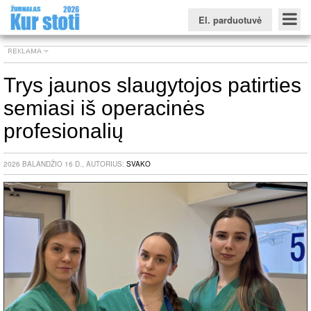
El. parduotuvė
Trys jaunos slaugytojos patirties
semiasi iš operacinės
Konkursinio balo skaičiuoklė
Žurnalas KUR STOTI
Žurnalas KUO BŪTI
FORUMAS
Naujienos
Svarbiausios datos
Apie studijas užsienyje
Testai
profesionalių
Universitetų sritis
2026 BALANDŽIO 16 D., AUTORIUS:
SVAKO
Kolegijų sritis
Profesinių mokyklų sritis