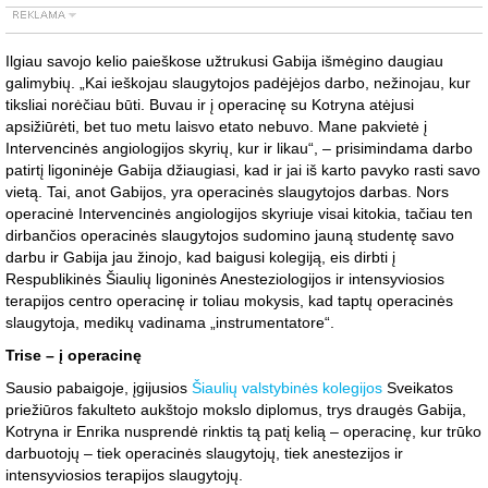
Ilgiau savojo kelio paieškose užtrukusi Gabija išmėgino daugiau
galimybių. „Kai ieškojau slaugytojos padėjėjos darbo, nežinojau, kur
tiksliai norėčiau būti. Buvau ir į operacinę su Kotryna atėjusi
apsižiūrėti, bet tuo metu laisvo etato nebuvo. Mane pakvietė į
Intervencinės angiologijos skyrių, kur ir likau“, – prisimindama darbo
patirtį ligoninėje Gabija džiaugiasi, kad ir jai iš karto pavyko rasti savo
vietą. Tai, anot Gabijos, yra operacinės slaugytojos darbas. Nors
operacinė Intervencinės angiologijos skyriuje visai kitokia, tačiau ten
dirbančios operacinės slaugytojos sudomino jauną studentę savo
darbu ir Gabija jau žinojo, kad baigusi kolegiją, eis dirbti į
Respublikinės Šiaulių ligoninės Anesteziologijos ir intensyviosios
terapijos centro operacinę ir toliau mokysis, kad taptų operacinės
slaugytoja, medikų vadinama „instrumentatore“.
Trise – į operacinę
Sausio pabaigoje, įgijusios
Šiaulių valstybinės kolegijos
Sveikatos
priežiūros fakulteto aukštojo mokslo diplomus, trys draugės Gabija,
Kotryna ir Enrika nusprendė rinktis tą patį kelią – operacinę, kur trūko
darbuotojų – tiek operacinės slaugytojų, tiek anestezijos ir
intensyviosios terapijos slaugytojų.