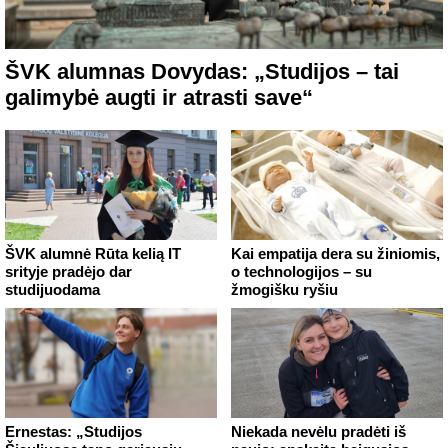
ŠVK alumnas Dovydas: „Studijos – tai
galimybė augti ir atrasti save“
ŠVK alumnė Rūta kelią IT
Kai empatija dera su žiniomis,
srityje pradėjo dar
o technologijos – su
studijuodama
žmogišku ryšiu
Ernestas: „Studijos
Niekada nevėlu pradėti iš