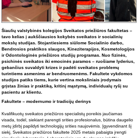
Šiaulių valstybinės kolegijos Sveikatos priežiūros fakultetas –
tavo kelias į aukščiausios kokybės sveikatos ir socialinių
mokslų studijas. Stojantiesiems siūlome Socialinio darbo,
Bendrosios praktikos slaugos, Kineziterapijos, Kosmetologijos
ir Odontologinės priežiūros studijų programas. Nuo fizinės,
psichinės sveikatos iki emocinės paramos – ruošiame lyderius,
gebančius suvaldyti krizes ir padėti sveikatos problemų
turintiems asmenims ar bendruomenėms. Fakultete vykdomos
studijos patiks tiems, kurie vertina moksliniais įrodymais
grįstas žinias ir praktiką, kritinį mąstymą, individualų ryšį su
pacientu ar klientu.
Fakultete – modernumo ir tradicijų derinys
Kvalifikuotų sveikatos priežiūros specialistų poreikis jaučiamas
visada, todėl, siekiant parengti srities profesionalus, būtina daugelio
metų įdirbį papildyti technologijų srities naujovėmis. Įgyvendinant šį
siekį, Sveikatos priežiūros fakultete 2025 metais pabaigta įrengti