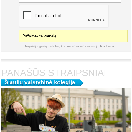
Pažymėkite varnelę
Neprisijungusių vartotojų komentaruose rodomas jų IP adresas.
PANAŠŪS STRAIPSNIAI
Šiaulių valstybinė kolegija