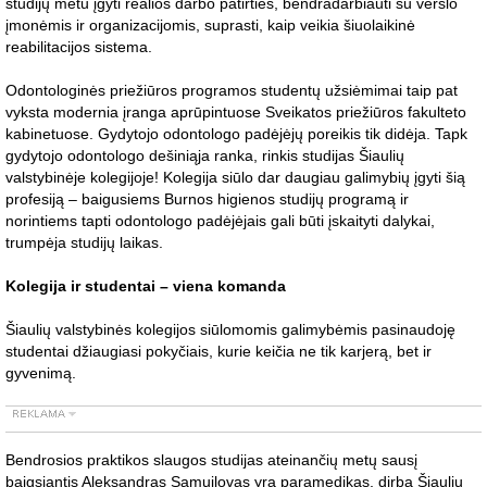
studijų metu įgyti realios darbo patirties, bendradarbiauti su verslo
įmonėmis ir organizacijomis, suprasti, kaip veikia šiuolaikinė
reabilitacijos sistema.
Odontologinės priežiūros programos studentų užsiėmimai taip pat
vyksta modernia įranga aprūpintuose Sveikatos priežiūros fakulteto
kabinetuose. Gydytojo odontologo padėjėjų poreikis tik didėja. Tapk
gydytojo odontologo dešiniąja ranka, rinkis studijas Šiaulių
valstybinėje kolegijoje! Kolegija siūlo dar daugiau galimybių įgyti šią
profesiją – baigusiems Burnos higienos studijų programą ir
norintiems tapti odontologo padėjėjais gali būti įskaityti dalykai,
trumpėja studijų laikas.
Kolegija ir studentai – viena komanda
Šiaulių valstybinės kolegijos siūlomomis galimybėmis pasinaudoję
studentai džiaugiasi pokyčiais, kurie keičia ne tik karjerą, bet ir
gyvenimą.
Bendrosios praktikos slaugos studijas ateinančių metų sausį
baigsiantis Aleksandras Samuilovas yra paramedikas, dirba Šiaulių