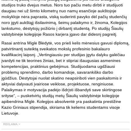
studijos truko dvejus metus. Nors tuo pačiu metu dirbti ir studijuoti
daugiau nei už šimto kilometrų nuo namų esančioje aukštojoje
mokykloje nėra paprasta, viską suderinti pavyko dėl pačių studenčių
noro įgyti aukštąjį išsilavinimą, šeimų palaikymo ir, žinoma, Kolegijos
lankstumo, dėstytojų požiūrio į dirbantį studentą. Po studijų Šiaulių
valstybinėje kolegijoje Rasos karjera įgavo dar didesnį pagreitį.
Rasai antrina Miglė Blėdytė, vos prieš kelis mėnesius gavusi diplomą,
patvirtinantį suteiktą sveikatos mokslų profesinio bakalauro
kvalifikacinį laipsnį. „Vertingiausiu per studijas įgytu dalyku galėčiau
įvardyti ne tik teorines žinias, bet ir stipriai išaugusias asmenines
kompetencijas, praktinius gebėjimus. Studijuodama ugdžiausi
problemų sprendimo, darbo komandoje, savarankiško darbo
įgūdžius. Dėstytojai nuolat skatino neapsiriboti vien paskaitomis ir
aktyviai dalyvauti įvairiose veiklose, projektuose, renginiuose.
Palaikymas ir motyvacija padėjo išdrįsti išbandyti save skirtingose
srityse“, – pusketvirtų studijų metų Šiaulių valstybinėje kolegijoje
apibendrina Miglė. Kolegijos absolventė yra paskatinta prestižine
Kazio Griniaus stipendija, skiriama tik keliems studentams visoje
Lietuvoje.