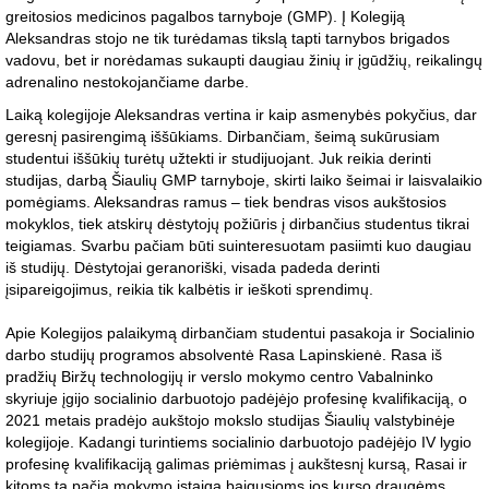
greitosios medicinos pagalbos tarnyboje (GMP). Į Kolegiją
Aleksandras stojo ne tik turėdamas tikslą tapti tarnybos brigados
vadovu, bet ir norėdamas sukaupti daugiau žinių ir įgūdžių, reikalingų
adrenalino nestokojančiame darbe.
Laiką kolegijoje Aleksandras vertina ir kaip asmenybės pokyčius, dar
geresnį pasirengimą iššūkiams. Dirbančiam, šeimą sukūrusiam
studentui iššūkių turėtų užtekti ir studijuojant. Juk reikia derinti
studijas, darbą Šiaulių GMP tarnyboje, skirti laiko šeimai ir laisvalaikio
pomėgiams. Aleksandras ramus – tiek bendras visos aukštosios
mokyklos, tiek atskirų dėstytojų požiūris į dirbančius studentus tikrai
teigiamas. Svarbu pačiam būti suinteresuotam pasiimti kuo daugiau
iš studijų. Dėstytojai geranoriški, visada padeda derinti
įsipareigojimus, reikia tik kalbėtis ir ieškoti sprendimų.
Apie Kolegijos palaikymą dirbančiam studentui pasakoja ir Socialinio
darbo studijų programos absolventė Rasa Lapinskienė. Rasa iš
pradžių Biržų technologijų ir verslo mokymo centro Vabalninko
skyriuje įgijo socialinio darbuotojo padėjėjo profesinę kvalifikaciją, o
2021 metais pradėjo aukštojo mokslo studijas Šiaulių valstybinėje
kolegijoje. Kadangi turintiems socialinio darbuotojo padėjėjo IV lygio
profesinę kvalifikaciją galimas priėmimas į aukštesnį kursą, Rasai ir
kitoms tą pačią mokymo įstaigą baigusioms jos kurso draugėms