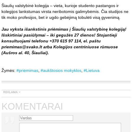
Šiaulių valstybinė kolegija – vieta, kurioje studento pastangos ir
kolegijos lankstumas virsta neribotomis galimybėmis. Čia studijos ne
tik moko profesijos, bet ir ugdo gebėjimą tobulėti visą gyvenimą.
Jau vyksta išankstinis priėmimas į Šiaulių valstybinę kolegiją!
Išskirtiniai pasiūlymai – iki gegužės 27 dienos! Stojantieji
konsultuojami telefonu +370 615 97 114, el. paštu
priemimas@svako.lt arba Kolegijos centriniuose rūmuose
(Aušros al. 40, Šiauliai).
Žymės:
#priėmimas
,
#aukštosios mokyklos
,
#Lietuva
KOMENTARAI