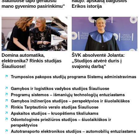
Šiauliuose tapo geriausiu
naujo: apskaitą baigusios
mano gyvenimo pasirinkimu“
Erikos istorija
Domina automatika,
ŠVK absolventė Jolanta:
elektronika? Rinkis studijas
„Studijos atvėrė duris į
Šiauliuose!
svajonių darbą“
Trumposios pakopos studijų programa Sistemų administravimas
Gamybos ir logistikos vadybos studijos Šiauliuose
Programų sistemos – išmaniųjų technologijų entuziastams
Gamybos inžinerijos studijos – perspektyvios ir šiuolaikiškos
Rinkis Tarptautinio verslo studijas Šiauliuose
Apskaitos studijos – kruopštiems tiksliukams
Odontologinės priežiūros studijos – šiuolaikiškos ir
perspektyvios
Autotransporto elektronikos studijos – automobilių entuziastams