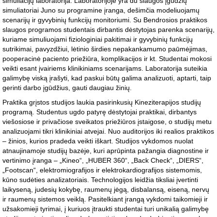
simuliacijų laboratorija. Laboratorijoje yra du slaugos įgūdžių
simuliatoriai Juno su programine įranga, dešimčia modeliuojamų
scenarijų ir gyvybinių funkcijų monitoriumi. Su Bendrosios praktikos
slaugos programos studentais dirbantis dėstytojas parenka scenarijų,
kuriame simuliuojami fiziologiniai pakitimai ir gyvybinių funkcijų
sutrikimai, pavyzdžiui, lėtinio širdies nepakankamumo paūmėjimas,
pooperacinė paciento priežiūra, komplikacijos ir kt. Studentai mokosi
veikti esant įvairiems klinikiniams scenarijams. Laboratorija suteikia
galimybę viską įrašyti, kad paskui būtų galima analizuoti, aptarti, taip
gerinti darbo įgūdžius, gauti daugiau žinių.
Praktika grįstos studijos laukia pasirinkusių Kineziterapijos studijų
programą. Studentus ugdo patyrę dėstytojai praktikai, dirbantys
viešosiose ir privačiose sveikatos priežiūros įstaigose, o studijų metu
analizuojami tikri klinikiniai atvejai. Nuo auditorijos iki realios praktikos
– žinios, kurios pradeda veikti iškart. Studijos vykdomos nuolat
atnaujinamoje studijų bazėje, kuri aprūpinta pažangia diagnostine ir
vertinimo įranga – „Kineo“, „HUBER 360“, „Back Check“, „DIERS“,
„Footscan“, elektromiografijos ir elektrokardiografijos sistemomis,
kūno sudėties analizatoriais. Technologijos leidžia tiksliai įvertinti
laikyseną, judesių kokybę, raumenų jėgą, disbalansą, eiseną, nervų
ir raumenų sistemos veiklą. Pasitelkiant įrangą vykdomi taikomieji ir
užsakomieji tyrimai, į kuriuos įtraukti studentai turi unikalią galimybę