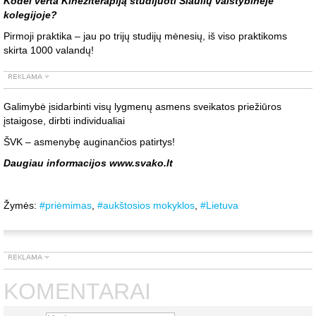
Kodėl verta Kineziterapiją studijuoti Šiaulių valstybinėje
kolegijoje?
Pirmoji praktika – jau po trijų studijų mėnesių, iš viso praktikoms
skirta 1000 valandų!
Galimybė įsidarbinti visų lygmenų asmens sveikatos priežiūros
įstaigose, dirbti individualiai
ŠVK – asmenybę auginančios patirtys!
Daugiau informacijos www.svako.lt
Žymės:
#priėmimas
,
#aukštosios mokyklos
,
#Lietuva
KOMENTARAI