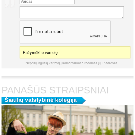
Pažymėkite varnelę
Neprisijungusių vartotojų komentaruose rodomas jų IP adresas.
PANAŠŪS STRAIPSNIAI
Šiaulių valstybinė kolegija