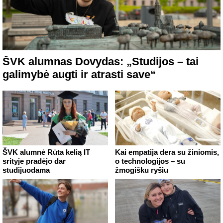
ŠVK alumnas Dovydas: „Studijos – tai
galimybė augti ir atrasti save“
ŠVK alumnė Rūta kelią IT
Kai empatija dera su žiniomis,
srityje pradėjo dar
o technologijos – su
studijuodama
žmogišku ryšiu