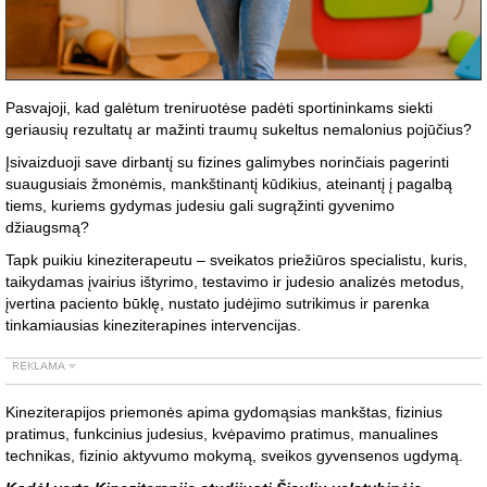
Pasvajoji, kad galėtum treniruotėse padėti sportininkams siekti
geriausių rezultatų ar mažinti traumų sukeltus nemalonius pojūčius?
Įsivaizduoji save dirbantį su fizines galimybes norinčiais pagerinti
suaugusiais žmonėmis, mankštinantį kūdikius, ateinantį į pagalbą
tiems, kuriems gydymas judesiu gali sugrąžinti gyvenimo
džiaugsmą?
Tapk puikiu kineziterapeutu – sveikatos priežiūros specialistu, kuris,
taikydamas įvairius ištyrimo, testavimo ir judesio analizės metodus,
įvertina paciento būklę, nustato judėjimo sutrikimus ir parenka
tinkamiausias kineziterapines intervencijas.
Kineziterapijos priemonės apima gydomąsias mankštas, fizinius
pratimus, funkcinius judesius, kvėpavimo pratimus, manualines
technikas, fizinio aktyvumo mokymą, sveikos gyvensenos ugdymą.