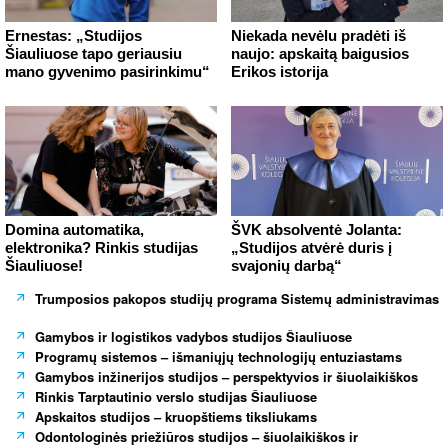
Ernestas: „Studijos
Niekada nevėlu pradėti iš
Šiauliuose tapo geriausiu
naujo: apskaitą baigusios
mano gyvenimo pasirinkimu“
Erikos istorija
Domina automatika,
ŠVK absolventė Jolanta:
elektronika? Rinkis studijas
„Studijos atvėrė duris į
Šiauliuose!
svajonių darbą“
Trumposios pakopos studijų programa Sistemų administravimas
Gamybos ir logistikos vadybos studijos Šiauliuose
Programų sistemos – išmaniųjų technologijų entuziastams
Gamybos inžinerijos studijos – perspektyvios ir šiuolaikiškos
Rinkis Tarptautinio verslo studijas Šiauliuose
Apskaitos studijos – kruopštiems tiksliukams
Odontologinės priežiūros studijos – šiuolaikiškos ir