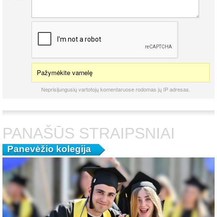
Pažymėkite varnelę
Neprisijungusių vartotojų komentaruose rodomas jų IP adresas.
PANAŠŪS STRAIPSNIAI
Panevėžio kolegija