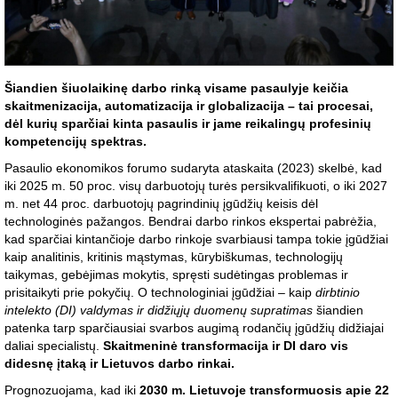
Šiandien šiuolaikinę darbo rinką visame pasaulyje keičia
skaitmenizacija, automatizacija ir globalizacija – tai procesai,
dėl kurių sparčiai kinta pasaulis ir jame reikalingų profesinių
kompetencijų spektras.
Pasaulio ekonomikos forumo sudaryta ataskaita (2023) skelbė, kad
iki 2025 m. 50 proc. visų darbuotojų turės persikvalifikuoti, o iki 2027
m. net 44 proc. darbuotojų pagrindinių įgūdžių keisis dėl
technologinės pažangos. Bendrai darbo rinkos ekspertai pabrėžia,
kad sparčiai kintančioje darbo rinkoje svarbiausi tampa tokie įgūdžiai
kaip analitinis, kritinis mąstymas, kūrybiškumas, technologijų
taikymas, gebėjimas mokytis, spręsti sudėtingas problemas ir
prisitaikyti prie pokyčių. O technologiniai įgūdžiai – kaip
dirbtinio
intelekto (DI) valdymas ir didžiųjų duomenų supratimas
šiandien
patenka tarp sparčiausiai svarbos augimą rodančių įgūdžių didžiajai
daliai specialistų.
Skaitmeninė transformacija ir DI daro vis
didesnę įtaką ir Lietuvos darbo rinkai.
Prognozuojama, kad iki
2030 m. Lietuvoje transformuosis apie 22