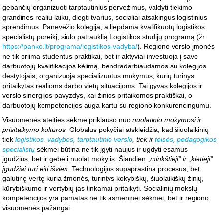
gebančių organizuoti tarptautinius pervežimus, valdyti tiekimo
grandines realiu laiku, diegti tvarius, socialiai atsakingus logistinius
sprendimus. Panevėžio kolegija, atliepdama kvalifikuotų logistikos
specialistų poreikį, siūlo patrauklią Logistikos studijų programą (žr.
https://panko.lt/programa/logistikos-vadyba/
). Regiono verslo įmonės
ne tik priima studentus praktikai, bet ir aktyviai investuoja į savo
darbuotojų kvalifikacijos kėlimą, bendradarbiaudamos su kolegijos
dėstytojais, organizuoja specializuotus mokymus, kurių turinys
pritaikytas realioms darbo vietų situacijoms. Tai gyvas kolegijos ir
verslo sinergijos pavyzdys, kai žinios pritaikomos praktiškai, o
darbuotojų kompetencijos auga kartu su regiono konkurencingumu.
Visuomenės ateities sėkmė priklauso nuo
nuolatinio mokymosi ir
prisitaikymo kultūros.
Globalūs pokyčiai atskleidžia, kad šiuolaikinių
tiek
logistikos
,
vadybos
,
tarptautinio verslo
, tiek ir
teisės
,
pedagogikos
specialistų
sėkmei būtina ne tik įgyti naujus ir ugdyti esamus
įgūdžius, bet ir gebėti nuolat mokytis. Šiandien
„minkštieji“ ir „kietieji“
įgūdžiai turi eiti išvien.
Technologijos supaprastina procesus, bet
galutinę vertę kuria žmonės, turintys kokybiškų, šiuolaikiškų žinių,
kūrybiškumo ir vertybių jas tinkamai pritaikyti. Socialinių mokslų
kompetencijos yra pamatas ne tik asmeninei sėkmei, bet ir regiono
visuomenės pažangai.