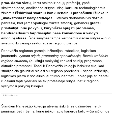
proc. darbo vietų
, kartu atsiras ir naujų profesijų, ypač
skaitmeninėse, analitinėse srityse. Visgi kartu su technologinėmis
žiniomis
išskirtinai svarbiu konkurenciniu pranašumu išlieka ir
„minkštosios“ kompetencijos
. Lietuvos darbdaviai vis dažniau
pabrėžia, kad jiems ypatingai trūksta žmonių, gebančių
greitai
prisitaikyti prie pokyčių, kūrybiškai spręsti problemas,
bendradarbiauti tarpdisciplininėse komandose ir valdyti
emocinį stresą.
Šios savybės tampa kertinėmis visose srityse – nuo
švietimo iki viešojo sektoriaus ar regionų plėtros.
Panevėžio regionas garsėja inžinerijos, robotikos, logistikos
įmonėmis, vystant
stiprią pramoninę specializaciją.
Beveik
trečdalis
regiono studentų
(aukštųjų mokyklų) renkasi studijų programas,
aktualias pramonei. Todėl ir Panevėžio kolegija išsiskiria tuo, kad
studijos čia glaudžiai siejasi su regiono poreikiais – stipria inžinerija,
logistikos plėtra ir socialinio jautrumo identitetu. Kolegijoje studentai
ruošiami tapti lyderiais ne tik profesinėje srityje, bet ir regiono
vystymosi pokyčių kūrėjais.
Šiandien Panevėžio kolegija atveria išskirtines galimybes ne tik
jaunimui, bet ir tiems, kurie ieško naujų karjeros kelių – čia siūlomos