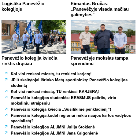
Logistika Panevėžio
Eimantas Bručas:
kolegijoje
„Panevėžyje visada mačiau
galimybes“
Panevėžio kolegija kviečia
Panevėžyje mokslas tampa
rinktis drąsiau
sprendimu
Kol visi renkasi miestą, tu renkiesi karjerą!
JP.lt skaitytojai išrinko Metų sportininką: Panevėžio kolegijos
studentą
Kol visi renkasi miestą, TU renkiesi KARJERĄ!
Panevėžio kolegijos studentės: ERASMUS patirtis, virto
moksliniu straipsniu
Panevėžio kolegija kviečia „Susitikime penktadienį“!
Panevėžio kolegija:kodėl regionui reikia naujos kartos vadybos
specialistų?
Panevėžio kolegijos ALUMNI Julija Stokienė
Panevėžio kolegijos ALUMNI Jana Grigonienė