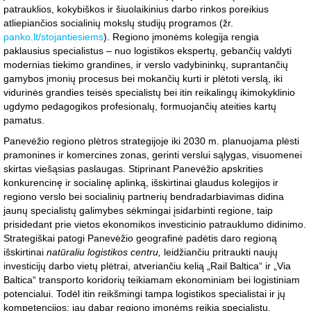
patrauklios, kokybiškos ir šiuolaikinius darbo rinkos poreikius
atliepiančios socialinių mokslų studijų programos (žr.
panko.lt/stojantiesiems
). Regiono įmonėms kolegija rengia
paklausius specialistus – nuo logistikos ekspertų, gebančių valdyti
modernias tiekimo grandines, ir verslo vadybininkų, suprantančių
gamybos įmonių procesus bei mokančių kurti ir plėtoti verslą, iki
vidurinės grandies teisės specialistų bei itin reikalingų ikimokyklinio
ugdymo pedagogikos profesionalų, formuojančių ateities kartų
pamatus.
Panevėžio regiono plėtros strategijoje iki 2030 m. planuojama plėsti
pramonines ir komercines zonas, gerinti verslui sąlygas, visuomenei
skirtas viešąsias paslaugas. Stiprinant Panevėžio apskrities
konkurencinę ir socialinę aplinką, išskirtinai glaudus kolegijos ir
regiono verslo bei socialinių partnerių bendradarbiavimas didina
jaunų specialistų galimybes sėkmingai įsidarbinti regione, taip
prisidedant prie vietos ekonomikos investicinio patrauklumo didinimo.
Strategiškai patogi Panevėžio geografinė padėtis daro regioną
išskirtinai
natūraliu logistikos centru,
leidžiančiu pritraukti naujų
investicijų darbo vietų plėtrai, atveriančiu kelią „Rail Baltica“ ir „Via
Baltica“ transporto koridorių teikiamam ekonominiam bei logistiniam
potencialui. Todėl itin reikšmingi tampa logistikos specialistai ir jų
kompetencijos: jau dabar regiono įmonėms reikia specialistų,