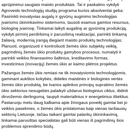
aprūpinimui saugiais maisto produktais. Tai ir paskatino vykdyti
Agroveslo technologijų studijų programa kurios absolventai geba:
Pasirinkti inovatyvias augalų ir gyvūnų auginimo technologijas
įvairioms ūkininkavimo sistemoms, tausoti esamus gamtos resursus,
biologinę įvairovę; Tinkamai laikyti augalinę ar gyvūninę produkciją,
vykdyti pirminį perdirbimą ir paruošimą realizacijai, parinkti tinkamą
žaliavą, modernią įrangą diegiant maisto produktų technologijas;
Planuoti, organizuoti ir kontroliuoti žemės ūkio subjektų veiklą,
pagrindinių žemės ūkio produktų gamybos procesus, numatyti ir
parinkti veiklos finansavimo šaltinius, kreditavimo formas,
investicinius (inovacijų) žemės ūkio ar kaimo plėtros projektus.
Pažangus žemės ūkis remiasi ne tik inovatyviomis technologijomis,
gaminant aukštos kokybės, didelės maistinės ir biologinės vertės
žemės ūkio produktą, be tvarios aplinkos principų supratimo žemės
ūkio sektorius nesugebės palaikyti uždarus biologinius ciklus, didinti
dirvožemio derlingumą, taupyti materialinius ir energetinius išteklius.
Pastaruoju metu daug kalbama apie žmogaus poveikį gamtai bei jo
veiklos pasekmes, o žemės ūkis pristatomas kaip vienas taršiausių
sektorių Lietuvoje, tačiau taikant gamtai palankų ūkininkavimą,
tinkamai paruoštas specialistas gali būti vienas iš pagrindinių šios
problemos sprendimo būdų.