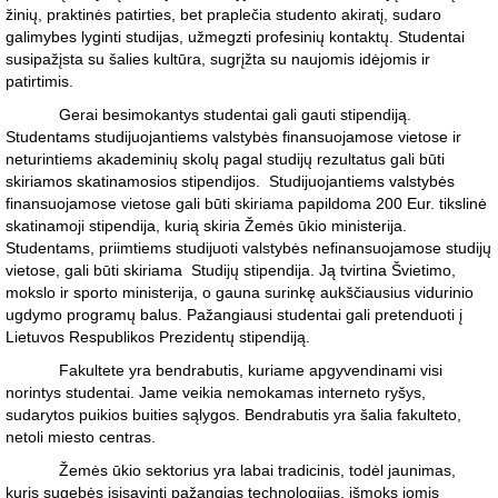
žinių, praktinės patirties, bet praplečia studento akiratį, sudaro
galimybes lyginti studijas, užmegzti profesinių kontaktų. Studentai
susipažįsta su šalies kultūra, sugrįžta su naujomis idėjomis ir
patirtimis.
Gerai besimokantys studentai gali gauti stipendiją.
Studentams studijuojantiems valstybės finansuojamose vietose ir
neturintiems akademinių skolų pagal studijų rezultatus gali būti
skiriamos skatinamosios stipendijos. Studijuojantiems valstybės
finansuojamose vietose gali būti skiriama papildoma 200 Eur. tikslinė
skatinamoji stipendija, kurią skiria Žemės ūkio ministerija.
Studentams, priimtiems studijuoti valstybės nefinansuojamose studijų
vietose, gali būti skiriama Studijų stipendija. Ją tvirtina Švietimo,
mokslo ir sporto ministerija, o gauna surinkę aukščiausius vidurinio
ugdymo programų balus. Pažangiausi studentai gali pretenduoti į
Lietuvos Respublikos Prezidentų stipendiją.
Fakultete yra bendrabutis, kuriame apgyvendinami visi
norintys studentai. Jame veikia nemokamas interneto ryšys,
sudarytos puikios buities sąlygos. Bendrabutis yra šalia fakulteto,
netoli miesto centras.
Žemės ūkio sektorius yra labai tradicinis, todėl jaunimas,
kuris sugebės įsisavinti pažangias technologijas, išmoks jomis