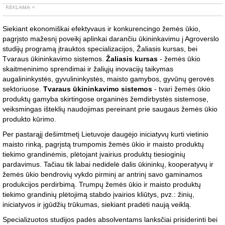
Siekiant ekonomiškai efektyvaus ir konkurencingo žemės ūkio,
pagrįsto mažesnį poveikį aplinkai darančiu ūkininkavimu į Agroverslo
studijų programą įtrauktos specializacijos, Žaliasis kursas, bei
Tvaraus ūkininkavimo sistemos.
Žaliasis kursas
- žemės ūkio
skaitmeninimo sprendimai ir žaliųjų inovacijų taikymas
augalininkystės, gyvulininkystės, maisto gamybos, gyvūnų gerovės
sektoriuose.
Tvaraus ūkininkavimo sistemos
- tvari žemės ūkio
produktų gamyba skirtingose organinės žemdirbystės sistemose,
veiksmingas išteklių naudojimas pereinant prie saugaus žemės ūkio
produkto kūrimo.
Per pastarąjį dešimtmetį Lietuvoje daugėjo iniciatyvų kurti vietinio
maisto rinką, pagrįstą trumpomis žemės ūkio ir maisto produktų
tiekimo grandinėmis, plėtojant įvairius produktų tiesioginių
pardavimus. Tačiau tik labai nedidelė dalis ūkininkų, kooperatyvų ir
žemės ūkio bendrovių vykdo pirminį ar antrinį savo gaminamos
produkcijos perdirbimą. Trumpų žemės ūkio ir maisto produktų
tiekimo grandinių plėtojimą stabdo įvairios kliūtys, pvz.: žinių,
iniciatyvos ir įgūdžių trūkumas, siekiant pradėti naują veiklą.
Specializuotos studijos padės absolventams lanksčiai prisiderinti bei