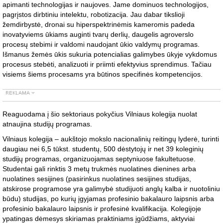
apimanti technologijas ir naujoves. Jame dominuos technologijos,
pagrįstos dirbtiniu intelektu, robotizacija. Jau dabar tikslioji
žemdirbystė, dronai su hiperspektrinėmis kameromis padeda
inovatyviems ūkiams auginti tvarų derlių, daugelis agroverslo
procesų stebimi ir valdomi naudojant ūkio valdymų programas.
Išmanus žemės ūkis sukuria potencialias galimybes ūkyje vykdomus
procesus stebėti, analizuoti ir priimti efektyvius sprendimus. Tačiau
visiems šiems procesams yra būtinos specifinės kompetencijos.
Reaguodama į šio sektoriaus pokyčius Vilniaus kolegija nuolat
atnaujina studijų programas.
Vilniaus kolegija – aukštojo mokslo nacionalinių reitingų lyderė, turinti
daugiau nei 6,5 tūkst. studentų, 500 dėstytojų ir net 39 koleginių
studijų programas, organizuojamas septyniuose fakultetuose.
Studentai gali rinktis 3 metų trukmės nuolatines dienines arba
nuolatines sesijines (pasirinkus nuolatines sesijines studijas,
atskirose programose yra galimybė studijuoti anglų kalba ir nuotoliniu
būdu) studijas, po kurių įgyjamas profesinio bakalauro laipsnis arba
profesinio bakalauro laipsnis ir profesinė kvalifikacija. Kolegijoje
ypatingas dėmesys skiriamas praktiniams įgūdžiams, aktyviai