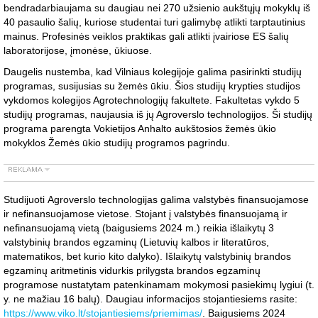
bendradarbiaujama su daugiau nei 270 užsienio aukštųjų mokyklų iš
40 pasaulio šalių, kuriose studentai turi galimybę atlikti tarptautinius
mainus. Profesinės veiklos praktikas gali atlikti įvairiose ES šalių
laboratorijose, įmonėse, ūkiuose.
Daugelis nustemba, kad Vilniaus kolegijoje galima pasirinkti studijų
programas, susijusias su žemės ūkiu. Šios studijų krypties studijos
vykdomos kolegijos Agrotechnologijų fakultete. Fakultetas vykdo 5
studijų programas, naujausia iš jų Agroverslo technologijos. Ši studijų
programa parengta Vokietijos Anhalto aukštosios žemės ūkio
mokyklos Žemės ūkio studijų programos pagrindu.
Studijuoti Agroverslo technologijas galima valstybės finansuojamose
ir nefinansuojamose vietose. Stojant į valstybės finansuojamą ir
nefinansuojamą vietą (baigusiems 2024 m.) reikia išlaikytų 3
valstybinių brandos egzaminų (Lietuvių kalbos ir literatūros,
matematikos, bet kurio kito dalyko). Išlaikytų valstybinių brandos
egzaminų aritmetinis vidurkis prilygsta brandos egzaminų
programose nustatytam patenkinamam mokymosi pasiekimų lygiui (t.
y. ne mažiau 16 balų). Daugiau informacijos stojantiesiems rasite:
https://www.viko.lt/stojantiesiems/priemimas/
. Baigusiems 2024