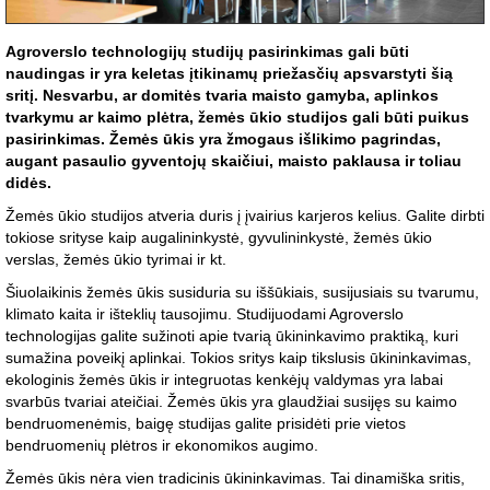
Agroverslo technologijų studijų pasirinkimas gali būti
naudingas ir yra keletas įtikinamų priežasčių apsvarstyti šią
sritį. Nesvarbu, ar domitės tvaria maisto gamyba, aplinkos
tvarkymu ar kaimo plėtra, žemės ūkio studijos gali būti puikus
pasirinkimas. Žemės ūkis yra žmogaus išlikimo pagrindas,
augant pasaulio gyventojų skaičiui, maisto paklausa ir toliau
didės.
Žemės ūkio studijos atveria duris į įvairius karjeros kelius. Galite dirbti
tokiose srityse kaip augalininkystė, gyvulininkystė, žemės ūkio
verslas, žemės ūkio tyrimai ir kt.
Šiuolaikinis žemės ūkis susiduria su iššūkiais, susijusiais su tvarumu,
klimato kaita ir išteklių tausojimu. Studijuodami Agroverslo
technologijas galite sužinoti apie tvarią ūkininkavimo praktiką, kuri
sumažina poveikį aplinkai. Tokios sritys kaip tikslusis ūkininkavimas,
ekologinis žemės ūkis ir integruotas kenkėjų valdymas yra labai
svarbūs tvariai ateičiai. Žemės ūkis yra glaudžiai susijęs su kaimo
bendruomenėmis, baigę studijas galite prisidėti prie vietos
bendruomenių plėtros ir ekonomikos augimo.
Žemės ūkis nėra vien tradicinis ūkininkavimas. Tai dinamiška sritis,