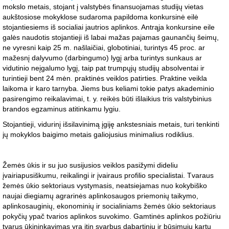
mokslo metais, stojant į valstybės finansuojamas studijų vietas
aukštosiose mokyklose sudaroma papildoma konkursinė eilė
stojantiesiems iš socialiai jautrios aplinkos. Antrąja konkursine eile
galės naudotis stojantieji iš labai mažas pajamas gaunančių šeimų,
ne vyresni kaip 25 m. našlaičiai, globotiniai, turintys 45 proc. ar
mažesnį dalyvumo (darbingumo) lygį arba turintys sunkaus ar
vidutinio neįgalumo lygį, taip pat trumpųjų studijų absolventai ir
turintieji bent 24 mėn. praktinės veiklos patirties. Praktine veikla
laikoma ir karo tarnyba. Jiems bus keliami tokie patys akademinio
pasirengimo reikalavimai, t. y. reikės būti išlaikius tris valstybinius
brandos egzaminus atitinkamu lygiu.
Stojantieji, vidurinį išsilavinimą įgiję ankstesniais metais, turi tenkinti
jų mokyklos baigimo metais galiojusius minimalius rodiklius.
Žemės ūkis ir su juo susijusios veiklos pasižymi dideliu
įvairiapusiškumu, reikalingi ir įvairaus profilio specialistai. Tvaraus
žemės ūkio sektoriaus vystymasis, neatsiejamas nuo kokybiško
naujai diegiamų agrarinės aplinkosaugos priemonių taikymo,
aplinkosauginių, ekonominių ir socialiniams žemės ūkio sektoriaus
pokyčių ypač tvarios aplinkos suvokimo. Gamtinės aplinkos požiūriu
tvarus ūkininkavimas yra itin svarbus dabartinių ir būsimųjų kartų