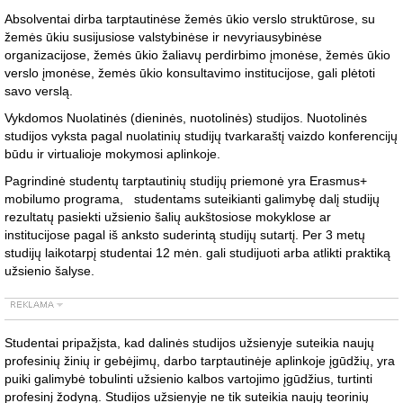
Absolventai dirba tarptautinėse žemės ūkio verslo struktūrose, su
žemės ūkiu susijusiose valstybinėse ir nevyriausybinėse
organizacijose, žemės ūkio žaliavų perdirbimo įmonėse, žemės ūkio
verslo įmonėse, žemės ūkio konsultavimo institucijose, gali plėtoti
savo verslą.
Vykdomos Nuolatinės (dieninės, nuotolinės) studijos. Nuotolinės
studijos vyksta pagal nuolatinių studijų tvarkaraštį vaizdo konferencijų
būdu ir virtualioje mokymosi aplinkoje.
Pagrindinė studentų tarptautinių studijų priemonė yra Erasmus+
mobilumo programa, studentams suteikianti galimybę dalį studijų
rezultatų pasiekti užsienio šalių aukštosiose mokyklose ar
institucijose pagal iš anksto suderintą studijų sutartį. Per 3 metų
studijų laikotarpį studentai 12 mėn. gali studijuoti arba atlikti praktiką
užsienio šalyse.
Studentai pripažįsta, kad dalinės studijos užsienyje suteikia naujų
profesinių žinių ir gebėjimų, darbo tarptautinėje aplinkoje įgūdžių, yra
puiki galimybė tobulinti užsienio kalbos vartojimo įgūdžius, turtinti
profesinį žodyną. Studijos užsienyje ne tik suteikia naujų teorinių