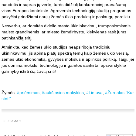
naudotis ir supras jų vertę, turės didžiulį konkurencinį pranašumą
visos Europos kontekste. Agroverslo technologijų studijų programos
pokyčiai grindžiami naujų žemės ūkio produktų ir paslaugų poreikiu.
Nesvarbu, ar domitės didelio masto ūkininkavimu, trumposiomismis
maisto grandinėmis ar miesto žemdirbyste, kiekvienas rasit jums
patinkančią sritį.
Atminkite, kad žemės ūkio studijos neapsiriboja tradiciniu
ūkininkavimu. jis apima platų spektrą temų kaip žemės ūkio verslą,
žemės ūkio ekonomiką, gyvybės mokslus ir aplinkos politiką. Taigi, jei
jus domina mokslo, technologijų ir gamtos sankirta, apsvarstykite
galimybę ištirti šią žavią sritį!
Žymės:
#priėmimas
,
#aukštosios mokyklos
,
#Lietuva
,
#Žurnalas "Kur
stoti"