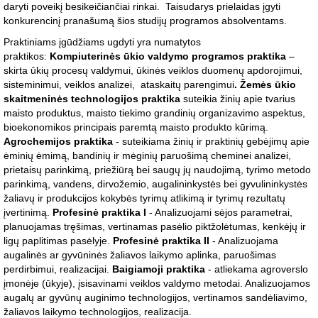
daryti poveikį besikeičiančiai rinkai. Taisudarys prielaidas įgyti
konkurencinį pranašumą šios studijų programos absolventams.
Praktiniams įgūdžiams ugdyti yra numatytos
praktikos:
Kompiuterinės ūkio valdymo programos praktika
–
skirta ūkių procesų valdymui, ūkinės veiklos duomenų apdorojimui,
sisteminimui, veiklos analizei, ataskaitų parengimui
. Žemės ūkio
skaitmeninės technologijos praktika
suteikia žinių apie tvarius
maisto produktus, maisto tiekimo grandinių organizavimo aspektus,
bioekonomikos principais paremtą maisto produkto kūrimą.
Agrochemijos praktika
- suteikiama žinių ir praktinių gebėjimų apie
ėminių ėmimą, bandinių ir mėginių paruošimą cheminei analizei,
prietaisų parinkimą, priežiūrą bei saugų jų naudojimą, tyrimo metodo
parinkimą, vandens, dirvožemio, augalininkystės bei gyvulininkystės
žaliavų ir produkcijos kokybės tyrimų atlikimą ir tyrimų rezultatų
įvertinimą.
Profesinė praktika I
- Analizuojami sėjos parametrai,
planuojamas tręšimas, vertinamas pasėlio piktžolėtumas, kenkėjų ir
ligų paplitimas pasėlyje.
Profesinė praktika II
- Analizuojama
augalinės ar gyvūninės žaliavos laikymo aplinka, paruošimas
perdirbimui, realizacijai.
Baigiamoji praktika
- atliekama agroverslo
įmonėje (ūkyje), įsisavinami veiklos valdymo metodai. Analizuojamos
augalų ar gyvūnų auginimo technologijos, vertinamos sandėliavimo,
žaliavos laikymo technologijos, realizacija.