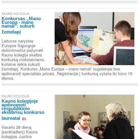
KAUNO KOLEGIJA
Konkursas „Mano
Europa - mano
namai": sukurk
žemėlapį
Lietuvos narystės
Europos Sąjungoje
dešimtmečiui pažymėti
Kauno kolegija skelbia
konkursą moksleiviams,
kuriame reikia sukurti
žemėlapį. Konkurso „Mano Europa – mano namai“ nugalėtojai bus
apdovanoti specialiais prizais. Registracija į konkursą vyksta iki kovo 15
dienos.
KAUNO KOLEGIJA
Kauno kolegijoje
apdovanoti
respublikinio
ekslibrisų konkurso
laureatai
(1)
Vasario 28 dieną
(penktadienį) Kauno
kolegijos Justino