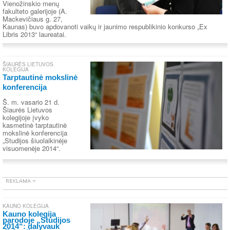
Vienožinskio menų
fakulteto galerijoje (A.
Mackevičiaus g. 27,
Kaunas) buvo apdovanoti vaikų ir jaunimo respublikinio konkurso „Ex
Libris 2013“ laureatai.
ŠIAURĖS LIETUVOS
KOLEGIJA
Tarptautinė mokslinė
konferencija
Š. m. vasario 21 d.
Šiaurės Lietuvos
kolegijoje įvyko
kasmetinė tarptautinė
mokslinė konferencija
„Studijos šiuolaikinėje
visuomenėje 2014“.
KAUNO KOLEGIJA
Kauno kolegija
parodoje „Studijos
2014“: dalyvauk