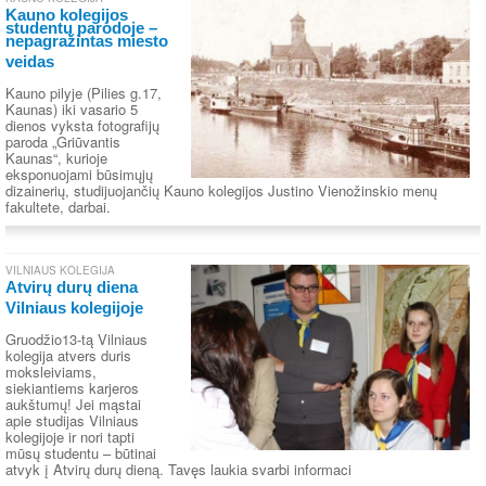
Kauno kolegijos
studentų parodoje –
nepagražintas miesto
veidas
Kauno pilyje (Pilies g.17,
Kaunas) iki vasario 5
dienos vyksta fotografijų
paroda „Griūvantis
Kaunas“, kurioje
eksponuojami būsimųjų
dizainerių, studijuojančių Kauno kolegijos Justino Vienožinskio menų
fakultete, darbai.
VILNIAUS KOLEGIJA
Atvirų durų diena
Vilniaus kolegijoje
Gruodžio13-tą Vilniaus
kolegija atvers duris
moksleiviams,
siekiantiems karjeros
aukštumų! Jei mąstai
apie studijas Vilniaus
kolegijoje ir nori tapti
mūsų studentu – būtinai
atvyk į Atvirų durų dieną. Tavęs laukia svarbi informaci