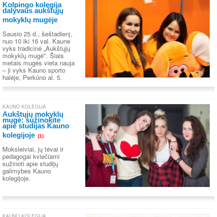
Kolpingo kolegija
dalyvaus aukštųjų
mokyklų mugėje
Sausio 25 d., šeštadienį,
nuo 10 iki 16 val. Kaune
vyks tradicinė „Aukštųjų
mokyklų mugė". Šiais
metais mugės vieta nauja
– ji vyks Kauno sporto
halėje, Perkūno al. 5.
KAUNO KOLEGIJA
Aukštųjų mokyklų
mugė: sužinokite
apie studijas Kauno
kolegijoje
(1)
Moksleiviai, jų tėvai ir
pedagogai kviečiami
sužinoti apie studijų
galimybes Kauno
kolegijoje.
KAUNO KOLEGIJA