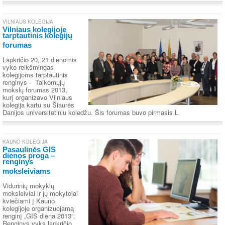
VILNIAUS KOLEGIJA
Vilniaus kolegijoje
tarptautinis kolegijų
forumas
Lapkričio 20, 21 dienomis
vyko reikšmingas
kolegijoms tarptautinis
renginys - Taikomųjų
mokslų forumas 2013,
kurį organizavo Vilniaus
kolegija kartu su Šiaurės
Danijos universitetiniu koledžu. Šis forumas buvo pirmasis L
KAUNO KOLEGIJA
Pasaulinės GIS
dienos proga –
renginys
moksleiviams
Vidurinių mokyklų
moksleiviai ir jų mokytojai
kviečiami į Kauno
kolegijoje organizuojamą
renginį „GIS diena 2013“.
Renginys vyks lapkričio