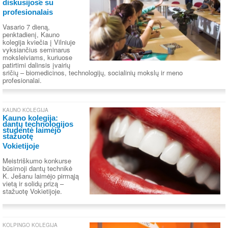
diskusijose su
profesionalais
Vasario 7 dieną,
penktadienį, Kauno
kolegija kviečia į Vilniuje
vyksiančius seminarus
moksleiviams, kuriuose
patirtimi dalinsis įvairių
sričių – biomedicinos, technologijų, socialinių mokslų ir meno
profesionalai.
KAUNO KOLEGIJA
Kauno kolegija:
dantų technologijos
studentė laimėjo
stažuotę
Vokietijoje
Meistriškumo konkurse
būsimoji dantų technikė
K. Ješanu laimėjo pirmąją
vietą ir solidų prizą –
stažuotę Vokietijoje.
KOLPINGO KOLEGIJA