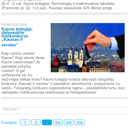
20 d. 12 val. Kauno kolegijos Technologijų ir kraštotvarkos fakultete
(Pramonės pr. 22, 112 aud., Kaunas) pasaulinės GIS dienos proga.
KAUNO KOLEGIJA
Kauno kolegija:
dalyvaukite
fotokonkurse
„Kaunas ir
verslas“
Kaip vyksta verslas
Kaune? Kaip atrodo tikras
Kauno verslininkas? Ar
pastebite pokyčių
mieste? O gal
užfiksavote tai, ko
neįžvelgia niekas kitas? Kauno kolegija kviečia dalyvauti fotografijų
konkurse „Kaunas ir verslas“ ir pasidalinti akimirkomis, susijusiomis su
verslu. Fotografijų konkurso organizatoriai ragina – pasidalinkite turtu, kurį
nešiojatės mobiliuosiuose telefonuose ar fotoaparatuose!
Puslapiai:
1
2
...
214
215
216