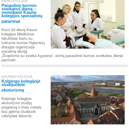
KAUNO KOLEGIJA
Pasaulinę burnos
sveikatos dieną –
nemokami Kauno
kolegijos specialistų
patarimai
Kovo 20 dieną Kauno
kolegijos Medicinos
fakultetas kartu su
Lietuvos burnos higienistų
draugija organizuoja
socialinę akciją
„Švęskime su sveika šypsena“, skirtą pasaulinei burnos sveikatos dienai
paminėti.
KOLPINGO KOLEGIJA
Kolpingo kolegijoje
studijuokite
ekoturizmą
Kolpingo kolegijos
ekoturizmo studijų
programą ir šiais metais
bus galima studijuoti
valstybės lėšomis.