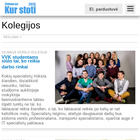
El. parduotuvė
Kolegijos
Konkursinio balo skaičiuoklė
Žurnalas KUR STOTI
Žurnalas KUO BŪTI
VILNIAUS VERSLO KOLEGIJA
FORUMAS
Naujienos
Svarbiausios datos
Apie studijas užsienyje
Testai
VVK studentams
siūlo tai, ko reikia
Universitetų sritis
darbo rinkai
Kokių specialistų trūksta
Kolegijų sritis
šiandien, išsiaiškinti
nesunku, tačiau
Profesinių mokyklų sritis
studijoms aukštojoje
mokykloje
besiruošiantiems labiau
rūpėti turėtų ne tai, ko
labiausiai reikia šiandien, o tai, ko labiausiai reikės po kelių ar net
keliolikos metų. Specialistų teigimu, ateityje daugiausiai darbų bus
siūloma verslo profesionalams, transporto specialistams, sparčiai augs ir
IT specialistų paklausa.