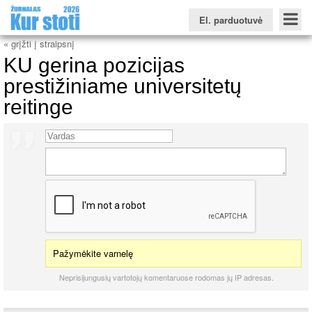
El. parduotuvė
« grįžti į straipsnį
KU gerina pozicijas
prestižiniame universitetų
reitinge
Konkursinio balo skaičiuoklė
Žurnalas KUR STOTI
Žurnalas KUO BŪTI
FORUMAS
Naujienos
Svarbiausios datos
Apie studijas užsienyje
Testai
Universitetų sritis
Kolegijų sritis
Profesinių mokyklų sritis
Pažymėkite varnelę
Neprisijungusių vartotojų komentaruose rodomas jų IP adresas.