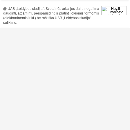
@ UAB „Leidybos studija“. Svetainės arba jos dalių negalima
dauginti, atgaminti, perspausdinti ir platinti jokiomis formomis
(elektroninėmis ir kt.) be raštiško UAB „Leidybos studija“
sutikimo.