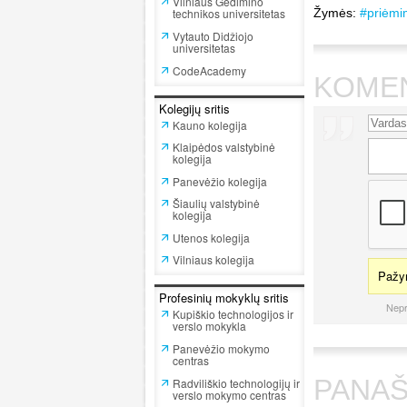
Vilniaus Gedimino
technikos universitetas
Žymės:
#priėmi
Vytauto Didžiojo
universitetas
CodeAcademy
KOME
Kolegijų sritis
Kauno kolegija
Klaipėdos valstybinė
kolegija
Panevėžio kolegija
Šiaulių valstybinė
kolegija
Utenos kolegija
Vilniaus kolegija
Pažym
Profesinių mokyklų sritis
Nepr
Kupiškio technologijos ir
verslo mokykla
Panevėžio mokymo
centras
PANAŠ
Radviliškio technologijų ir
verslo mokymo centras