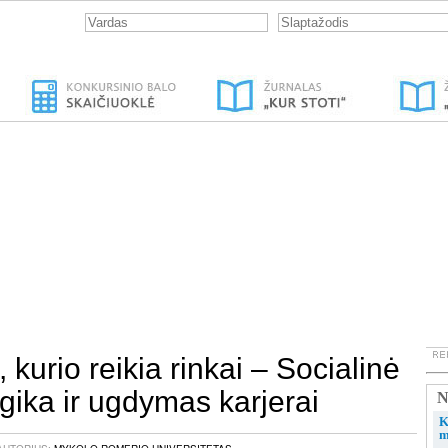
 kurio reikia rinkai – Socialinė
ika ir ugdymas karjerai
N
K
m