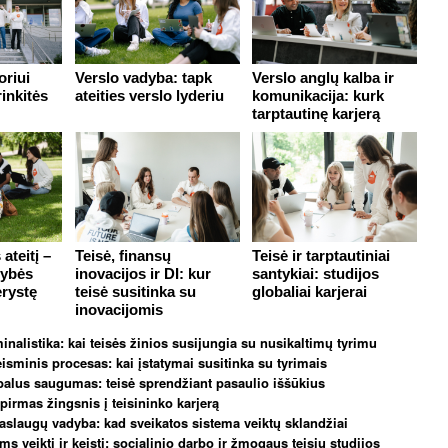
oriui
Verslo vadyba: tapk
Verslo anglų kalba ir
rinkitės
ateities verslo lyderiu
komunikacija: kurk
tarptautinę karjerą
ateitį –
Teisė, finansų
Teisė ir tarptautiniai
tybės
inovacijos ir DI: kur
santykiai: studijos
erystę
teisė susitinka su
globaliai karjerai
inovacijomis
minalistika: kai teisės žinios susijungia su nusikaltimų tyrimu
teisminis procesas: kai įstatymai susitinka su tyrimais
obalus saugumas: teisė sprendžiant pasaulio iššūkius
pirmas žingsnis į teisininko karjerą
aslaugų vadyba: kad sveikatos sistema veiktų sklandžiai
s veikti ir keisti: socialinio darbo ir žmogaus teisių studijos