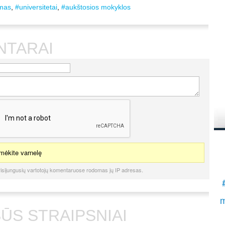
į
mas
,
#universitetai
,
#aukštosios mokyklos
K
.
S
NTARAI
ėkite varnelę
isijungusių vartotojų komentaruose rodomas jų IP adresas.
m
ŪS STRAIPSNIAI