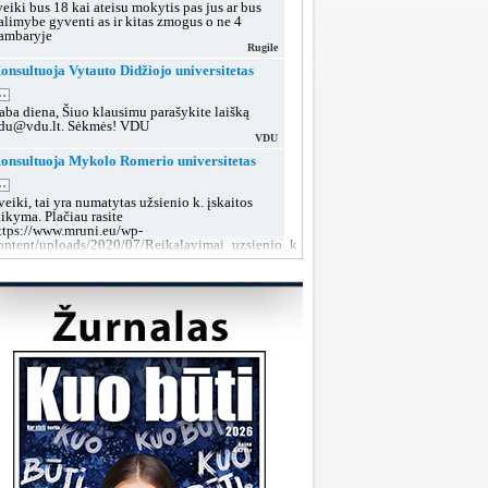
veiki bus 18 kai ateisu mokytis pas jus ar bus
alimybe gyventi as ir kitas zmogus o ne 4
ambaryje
Rugile
onsultuoja Vytauto Didžiojo universitetas
..
aba diena, Šiuo klausimu parašykite laišką
du@vdu.lt. Sėkmės! VDU
VDU
onsultuoja Mykolo Romerio universitetas
..
veiki, tai yra numatytas užsienio k. įskaitos
aikyma. Plačiau rasite
ttps://www.mruni.eu/wp-
ontent/uploads/2020/07/Reikalavimai_uzsienio_kalbos_iskaitai_2018.pdf
MRU konsultacijos
onsultuoja Lietuvos sveikatos mokslų
niversitetas
..
aba diena, tokiu klausimu rekomenduojame po
utarties pasirašymo kreiptis į dekanatą prieš
rupių suformavimą arba teikti prašymą dėl
rupės keitimo, kai grupės jau bus aiškios.
LSMU SRT
onsultuoja Klaipėdos valstybinė kolegija
..
aba diena, taip, galite susisiekti su mumis šiais
ontaktais:
ttps://www.kvk.lt/stojantiesiems/priemimas-i-