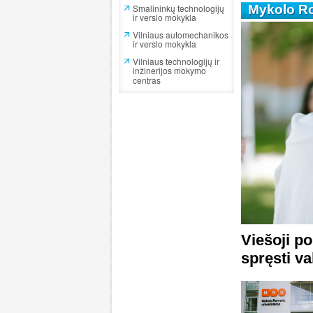
Smalininkų technologijų
Mykolo Ro
ir verslo mokykla
Vilniaus automechanikos
ir verslo mokykla
Vilniaus technologijų ir
inžinerijos mokymo
centras
Viešoji po
spręsti v