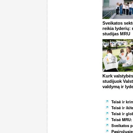
Sveikatos sekt
reikia lyderių: 
studijas MRU
Kurk valstybės 
studijuok Vals
valdymą ir lyd
Teisė ir kri
Teisė ir iki
Teisė ir gl
Teisė MRU: 
Sveikatos p
Pasiryžusiem