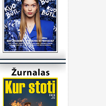
tudijas/
KVK
onsultuoja Utenos kolegija
veiki, kada reikėtu kreiptis del užskaitymu
alykų iš pabaigtos kolegijos/profesines
okyklos ? Ir kur reikia kreiptis? Ačiū
veiki, kreiptis reikia prasidėjus studijų metams
 katedrą, kuriai priklauso Jūsų studijų programa.
ėkmės
Sandra
onsultuoja Klaipėdos universitetas
..
iuo metu į Geografijos studijų programą priimti
 studentai.
KU
onsultuoja Vilniaus universitetas
..
aba diena, dėkojame už laišką. Dėl
ndividualaus studijų plano kreipkitės į
akulteto, kuriame studijuojate, studijų skyrių.
ontaktus galite rasti čia:
ttps://www.vu.lt/studentams/paslaugos-
tudentams/akademinis-konsultavimas.
VUpriemimas
onsultuoja Pasieniečių mokykla
veiki, norėjau pasiklaust jeigu turi anglų ir
ietuvių valstybinį, turi B kategorija, bet gal šiek
iek fiziškai silpnesnis esi tinkamas tarnybai? Ar
a prasme fizo įskaita yra pagrindinis dalykas