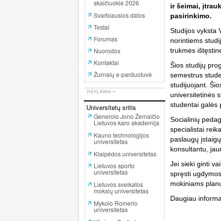
skaičiuoklė 2026
ir šeimai, įtra
Svarbiausios datos
pasirinkimo.
Testai
Studijos vyksta V
Forumas
norintiems studij
Nuorodos
trukmės ištęstin
Kontaktai
Šios studijų prog
Žurnalų e-parduotuvė
semestrus student
studijuojant. Šio
universitetinės 
studentai galės 
Universitetų sritis
Generolo Jono Žemaičio
Socialinių pedag
Lietuvos karo akademija
specialistai reik
Kauno technologijos
paslaugų įstaigų
universitetas
konsultantu, jau
Klaipėdos universitetas
Jei sieki ginti v
Lietuvos sporto
universitetas
spręsti ugdymosi
mokiniams planuot
Lietuvos sveikatos
mokslų universitetas
Daugiau informa
Mykolo Romerio
universitetas