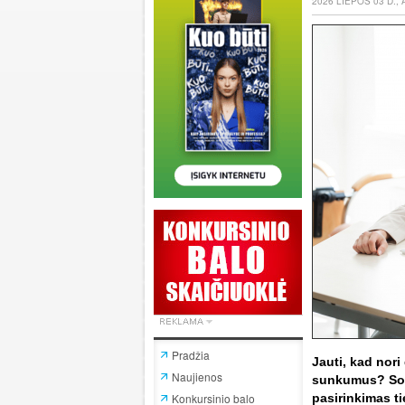
2026 LIEPOS 03 D.,
Pradžia
Jauti, kad nori 
Naujienos
sunkumus? Soci
Konkursinio balo
pasirinkimas t