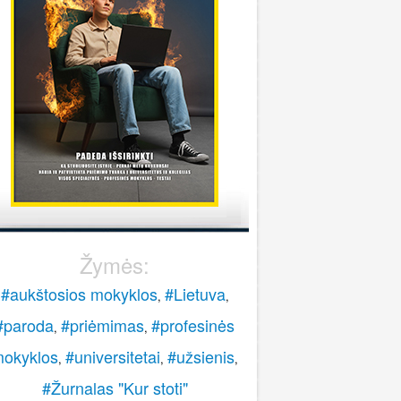
stoti į pasieniečių mokyklą?
Rokas
onsultuoja Lietuvos policijos mokykla
..
veiki, paskambinkite 070060076.
LPM
Žymės:
#aukštosios mokyklos
#Lietuva
,
,
#paroda
#priėmimas
#profesinės
,
,
okyklos
#universitetai
#užsienis
,
,
,
#Žurnalas "Kur stoti"