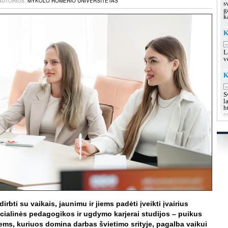
 AUTORIUS:
MYKOLO ROMERIO UNIVERSITETAS
s
g
k
K
.
L
v
K
.
S
l
h
c
K
u
.
L
s
g
g
K
.
dirbti su vaikais, jaunimu ir jiems padėti įveikti įvairius
L
alinės pedagogikos ir ugdymo karjerai studijos – puikus
k
iems, kuriuos domina darbas švietimo srityje, pagalba vaikui
h