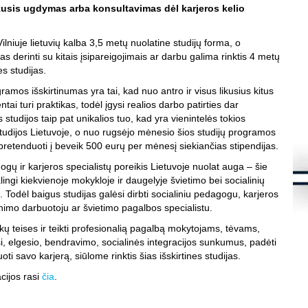
s
ukusis ugdymas arba konsultavimas dėl karjeros kelio
K
S
ilniuje lietuvių kalba 3,5 metų nuolatine studijų forma, o
d
as derinti su kitais įsipareigojimais ar darbu galima rinktis 4 metų
m
es studijas.
S
į
ramos išskirtinumas yra tai, kad nuo antro ir visus likusius kitus
S
ai turi praktikas, todėl įgysi realios darbo patirties dar
K
s studijos taip pat unikalios tuo, kad yra vienintelės tokios
.
studijos Lietuvoje, o nuo rugsėjo mėnesio šios studijų programos
Š
pretenduoti į beveik 500 eurų per mėnesį siekiančias stipendijas.
8
ogų ir karjeros specialistų poreikis Lietuvoje nuolat auga – šie
K
alingi kiekvienoje mokykloje ir daugelyje švietimo bei socialinių
.
. Todėl baigus studijas galėsi dirbti socialiniu pedagogu, karjeros
L
nimo darbuotoju ar švietimo pagalbos specialistu.
i
f
K
aikų teises ir teikti profesionalią pagalbą mokytojams, tėvams,
h
, elgesio, bendravimo, socialinės integracijos sunkumus, padėti
s
i savo karjerą, siūlome rinktis šias išskirtines studijas.
K
cijos rasi
čia
.
S
l
t
t