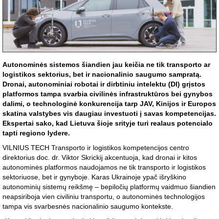
Autonominės sistemos šiandien jau keičia ne tik transporto ar
logistikos sektorius, bet ir nacionalinio saugumo sampratą.
Dronai, autonominiai robotai ir dirbtiniu intelektu (DI) grįstos
platformos tampa svarbia civilinės infrastruktūros bei gynybos
dalimi, o technologinė konkurencija tarp JAV, Kinijos ir Europos
skatina valstybes vis daugiau investuoti į savas kompetencijas.
Ekspertai sako, kad Lietuva šioje srityje turi realaus potencialo
tapti regiono lydere.
VILNIUS TECH Transporto ir logistikos kompetencijos centro
direktorius doc. dr. Viktor Skrickij akcentuoja, kad dronai ir kitos
autonominės platformos naudojamos ne tik transporto ir logistikos
sektoriuose, bet ir gynyboje. Karas Ukrainoje ypač išryškino
autonominių sistemų reikšmę – bepiločių platformų vaidmuo šiandien
neapsiriboja vien civiliniu transportu, o autonominės technologijos
tampa vis svarbesnės nacionalinio saugumo kontekste.