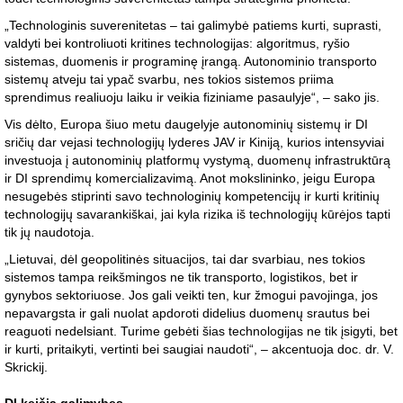
„Technologinis suverenitetas – tai galimybė patiems kurti, suprasti,
valdyti bei kontroliuoti kritines technologijas: algoritmus, ryšio
sistemas, duomenis ir programinę įrangą. Autonominio transporto
sistemų atveju tai ypač svarbu, nes tokios sistemos priima
sprendimus realiuoju laiku ir veikia fiziniame pasaulyje“, – sako jis.
Vis dėlto, Europa šiuo metu daugelyje autonominių sistemų ir DI
sričių dar vejasi technologijų lyderes JAV ir Kiniją, kurios intensyviai
investuoja į autonominių platformų vystymą, duomenų infrastruktūrą
ir DI sprendimų komercializavimą. Anot mokslininko, jeigu Europa
nesugebės stiprinti savo technologinių kompetencijų ir kurti kritinių
technologijų savarankiškai, jai kyla rizika iš technologijų kūrėjos tapti
tik jų naudotoja.
„Lietuvai, dėl geopolitinės situacijos, tai dar svarbiau, nes tokios
sistemos tampa reikšmingos ne tik transporto, logistikos, bet ir
gynybos sektoriuose. Jos gali veikti ten, kur žmogui pavojinga, jos
nepavargsta ir gali nuolat apdoroti didelius duomenų srautus bei
reaguoti nedelsiant. Turime gebėti šias technologijas ne tik įsigyti, bet
ir kurti, pritaikyti, vertinti bei saugiai naudoti“, – akcentuoja doc. dr. V.
Skrickij.