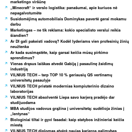
marketingo viršūnę
„Minecraft“ ir verslo logistika: panašumai, apie kuriuos nė
nepagalvotumėte
Susidomėjimą automobiliais Dominykas pavertė gerai mokamu
darbu
Marketingas – ne tik reklama: kokio specialisto verslui reikia
šiandien?
Ar DI gali pakeisti vadovą? Kodėl lyderiams vien profesinių žinių
neužtenka
Ar kada susimąstėte, kaip garsai keičia mūsų pirkimo
sprendimus?
Vienas drąsus laiškas atvedė Gabiją į pasaulinę žaidimų
industriją
VILNIUS TECH – tarp TOP 10 % geriausių QS vertinamų
universitetų pasaulyje
VILNIUS TECH pristatė modernias kompiuterinio dizaino
laboratorijas
VILNIUS TECH absolventė Liepa savo karjerą pradėjo dar
studijuodama
MBA studijos vadovus grąžina į universitetą: sudėlioja žinias į
„lentynas“
Biologiniai tiltai ir gyvi fasadai: kaip statybos inžinieriai keičia
miestą
VILNIUS TECH diplomas atvėrė naujas karjeros galimybes