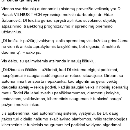
DI keičia galimybes
Vienas svarbiausių autonominių sistemų proveržio veiksnių yra DI.
Pasak VILNIUS TECH vyresniojo mokslo darbuotojo dr. Eldar
Šabanovič, DI leidžia geriau spręsti aplinkos suvokimo, objektų
atpažinimo, trajektorijų prognozavimo ir sprendimų priėmimo
uždavinius.
„DI keičia ir požiūrį į valdymą: dalis sprendimų vis dažniau grindžiama
ne vien iš anksto aprašytomis taisyklėmis, bet elgesiu, išmoktu iš
duomenų“, – sako jis.
Vis dėlto, su galimybėmis atsiranda ir naujų iššūkių.
„Didžiausias iššūkis – užtikrinti, kad DI sistema elgtųsi patikimai,
nuspėjamai ir saugiai sudėtingose ar retose situacijose. Dirbant su
autonominiu transportu nepakanka, kad algoritmas gerai veiktų
daugeliu atvejų – reikia įrodyti, kad jis saugiai veiks ir ribinių scenarijų
metu. Todėl čia labai svarbu paaiškinamumas, duomenų kokybė,
testavimas, validavimas, kibernetinis saugumas ir funkcinė sauga“, –
pažymi mokslininkas.
Jis apibendrina, kad autonominių sistemų vystymui, be DI, daug
įtakos turi didelio našumo skaičiavimo platformos, ryšio technologijos,
kibernetinis ir funkcinis saugumas bei patikimi valdymo algoritmai.