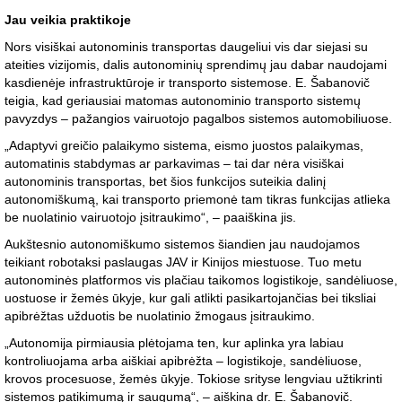
Jau veikia praktikoje
Nors visiškai autonominis transportas daugeliui vis dar siejasi su
ateities vizijomis, dalis autonominių sprendimų jau dabar naudojami
kasdienėje infrastruktūroje ir transporto sistemose. E. Šabanovič
teigia, kad geriausiai matomas autonominio transporto sistemų
pavyzdys – pažangios vairuotojo pagalbos sistemos automobiliuose.
„Adaptyvi greičio palaikymo sistema, eismo juostos palaikymas,
automatinis stabdymas ar parkavimas – tai dar nėra visiškai
autonominis transportas, bet šios funkcijos suteikia dalinį
autonomiškumą, kai transporto priemonė tam tikras funkcijas atlieka
be nuolatinio vairuotojo įsitraukimo“, – paaiškina jis.
Aukštesnio autonomiškumo sistemos šiandien jau naudojamos
teikiant robotaksi paslaugas JAV ir Kinijos miestuose. Tuo metu
autonominės platformos vis plačiau taikomos logistikoje, sandėliuose,
uostuose ir žemės ūkyje, kur gali atlikti pasikartojančias bei tiksliai
apibrėžtas užduotis be nuolatinio žmogaus įsitraukimo.
„Autonomija pirmiausia plėtojama ten, kur aplinka yra labiau
kontroliuojama arba aiškiai apibrėžta – logistikoje, sandėliuose,
krovos procesuose, žemės ūkyje. Tokiose srityse lengviau užtikrinti
sistemos patikimumą ir saugumą“, – aiškina dr. E. Šabanovič.