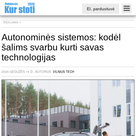
El. parduotuvė
Autonominės sistemos: kodėl
šalims svarbu kurti savas
Konkursinio balo skaičiuoklė
Žurnalas KUR STOTI
Žurnalas KUO BŪTI
FORUMAS
Naujienos
Svarbiausios datos
Apie studijas užsienyje
Testai
technologijas
Universitetų sritis
2026 GEGUŽĖS 14 D., AUTORIUS:
VILNIUS TECH
Kolegijų sritis
Profesinių mokyklų sritis