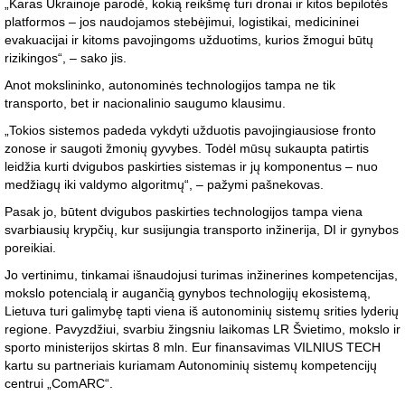
„Karas Ukrainoje parodė, kokią reikšmę turi dronai ir kitos bepilotės
platformos – jos naudojamos stebėjimui, logistikai, medicininei
evakuacijai ir kitoms pavojingoms užduotims, kurios žmogui būtų
rizikingos“, – sako jis.
Anot mokslininko, autonominės technologijos tampa ne tik
transporto, bet ir nacionalinio saugumo klausimu.
„Tokios sistemos padeda vykdyti užduotis pavojingiausiose fronto
zonose ir saugoti žmonių gyvybes. Todėl mūsų sukaupta patirtis
leidžia kurti dvigubos paskirties sistemas ir jų komponentus – nuo
medžiagų iki valdymo algoritmų“, – pažymi pašnekovas.
Pasak jo, būtent dvigubos paskirties technologijos tampa viena
svarbiausių krypčių, kur susijungia transporto inžinerija, DI ir gynybos
poreikiai.
Jo vertinimu, tinkamai išnaudojusi turimas inžinerines kompetencijas,
mokslo potencialą ir augančią gynybos technologijų ekosistemą,
Lietuva turi galimybę tapti viena iš autonominių sistemų srities lyderių
regione. Pavyzdžiui, svarbiu žingsniu laikomas LR Švietimo, mokslo ir
sporto ministerijos skirtas 8 mln. Eur finansavimas VILNIUS TECH
kartu su partneriais kuriamam Autonominių sistemų kompetencijų
centrui „ComARC“.