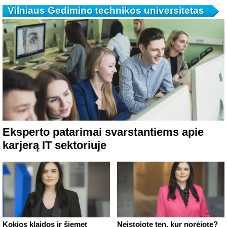
Vilniaus Gedimino technikos universitetas
Eksperto patarimai svarstantiems apie
karjerą IT sektoriuje
Kokios klaidos ir šiemet
Neįstojote ten, kur norėjote?