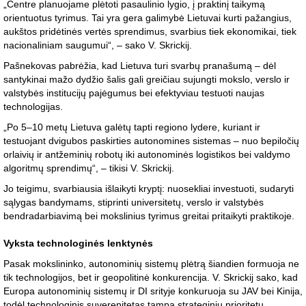
„Centre planuojame plėtoti pasaulinio lygio, į praktinį taikymą
orientuotus tyrimus. Tai yra gera galimybė Lietuvai kurti pažangius,
aukštos pridėtinės vertės sprendimus, svarbius tiek ekonomikai, tiek
nacionaliniam saugumui“, – sako V. Skrickij.
Pašnekovas pabrėžia, kad Lietuva turi svarbų pranašumą – dėl
santykinai mažo dydžio šalis gali greičiau sujungti mokslo, verslo ir
valstybės institucijų pajėgumus bei efektyviau testuoti naujas
technologijas.
„Po 5–10 metų Lietuva galėtų tapti regiono lydere, kuriant ir
testuojant dvigubos paskirties autonomines sistemas – nuo bepiločių
orlaivių ir antžeminių robotų iki autonominės logistikos bei valdymo
algoritmų sprendimų“, – tikisi V. Skrickij.
Jo teigimu, svarbiausia išlaikyti kryptį: nuosekliai investuoti, sudaryti
sąlygas bandymams, stiprinti universitetų, verslo ir valstybės
bendradarbiavimą bei mokslinius tyrimus greitai pritaikyti praktikoje.
Vyksta technologinės lenktynės
Pasak mokslininko, autonominių sistemų plėtrą šiandien formuoja ne
tik technologijos, bet ir geopolitinė konkurencija. V. Skrickij sako, kad
Europa autonominių sistemų ir DI srityje konkuruoja su JAV bei Kinija,
todėl technologinis suverenitetas tampa strateginiu prioritetu.