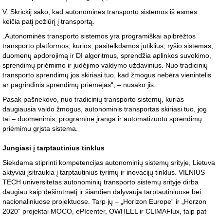
V. Skrickij sako, kad autonominės transporto sistemos iš esmės
keičia patį požiūrį į transportą.
„Autonominės transporto sistemos yra programiškai apibrėžtos
transporto platformos, kurios, pasitelkdamos jutiklius, ryšio sistemas,
duomenų apdorojimą ir DI algoritmus, sprendžia aplinkos suvokimo,
sprendimų priėmimo ir judėjimo valdymo uždavinius. Nuo tradicinių
transporto sprendimų jos skiriasi tuo, kad žmogus nebėra vienintelis
ar pagrindinis sprendimų priėmėjas“, – nusako jis.
Pasak pašnekovo, nuo tradicinių transporto sistemų, kurias
daugiausia valdo žmogus, autonominis transportas skiriasi tuo, jog
tai – duomenimis, programine įranga ir automatizuotu sprendimų
priėmimu grįsta sistema.
Jungiasi į tarptautinius tinklus
Siekdama stiprinti kompetencijas autonominių sistemų srityje, Lietuva
aktyviai įsitraukia į tarptautinius tyrimų ir inovacijų tinklus. VILNIUS
TECH universitetas autonominių transporto sistemų srityje dirba
daugiau kaip dešimtmetį ir šiandien dalyvauja tarptautiniuose bei
nacionaliniuose projektuose. Tarp jų – „Horizon Europe“ ir „Horzon
2020“ projektai MOCO, ePIcenter, OWHEEL ir CLIMAFlux, taip pat