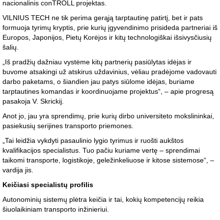
nacionalinis conTROLL projektas.
VILNIUS TECH ne tik perima gerąją tarptautinę patirtį, bet ir pats
formuoja tyrimų kryptis, prie kurių įgyvendinimo prisideda partneriai iš
Europos, Japonijos, Pietų Korėjos ir kitų technologiškai išsivysčiusių
šalių.
„Iš pradžių dažniau vystėme kitų partnerių pasiūlytas idėjas ir
buvome atsakingi už atskirus uždavinius, vėliau pradėjome vadovauti
darbo paketams, o šiandien jau patys siūlome idėjas, buriame
tarptautines komandas ir koordinuojame projektus“, – apie progresą
pasakoja V. Skrickij.
Anot jo, jau yra sprendimų, prie kurių dirbo universiteto mokslininkai,
pasiekusių serijines transporto priemones.
„Tai leidžia vykdyti pasaulinio lygio tyrimus ir ruošti aukštos
kvalifikacijos specialistus. Tuo pačiu kuriame vertę – sprendimai
taikomi transporte, logistikoje, geležinkeliuose ir kitose sistemose“, –
vardija jis.
Keičiasi specialistų profilis
Autonominių sistemų plėtra keičia ir tai, kokių kompetencijų reikia
šiuolaikiniam transporto inžinieriui.