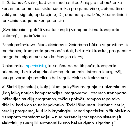
E. Šabanovič sako, kad vien mechanikos žinių jau nebeužtenka –
kuriant autonomines sistemas reikia programavimo, automatinio
valdymo, signalų apdorojimo, DI, duomenų analizės, kibernetinio ir
funkcinio saugumo kompetencijų.
„Svarbiausia – gebėti visa tai jungti į vieną patikimą transporto
sistemą“, – pabrėžia jis.
Pasak pašnekovo, šiuolaikiniams inžinieriams būtina suprasti ne tik
mechaninę transporto priemonės dalį, bet ir elektroniką, programinę
įrangą bei algoritmus, valdančius jos elgesį.
Rinkai reikia
specialistų
, kurie išmano ne tik pačią transporto
priemonę, bet ir visą ekosistemą: duomenis, infrastruktūrą, ryšį,
saugą, vartotojo poreikius bei reguliacinius reikalavimus.
V. Skrickij pasakoja, kaip į šiuos pokyčius reaguoja ir universitetas:
„Ilgą laiką naujas kompetencijas integravome į esamas transporto
inžinerijos studijų programas, tačiau pokyčių tempas tapo toks
didelis, kad vien to nebepakanka. Todėl šiuo metu kuriame naują
studijų programą, kuri leis kryptingiau rengti specialistus šiuolaikinio
transporto transformacijai – nuo pažangių transporto sistemų ir
elektrinių pavarų iki autonomiškumo bei valdymo algoritmų.“