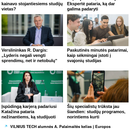
kainavo stojantiesiems studijų
Ekspertė pataria, ką dar
vietas?
galima padaryti
Verslininkas R. Dargis:
Paskutinės minutės patarimai,
„Lyderis negali vengti
kaip sėkmingai įstoti į
sprendimų, net ir netobulų“
svajonių studijas
Įspūdingą karjerą padariusi
Šių specialistų trūksta jau
Katažina pataria
šiandien: studijų programos,
nežinantiems, ką studijuoti
norintiems kurti
VILNIUS TECH alumnės A. Palaimaitės kelias į Europos