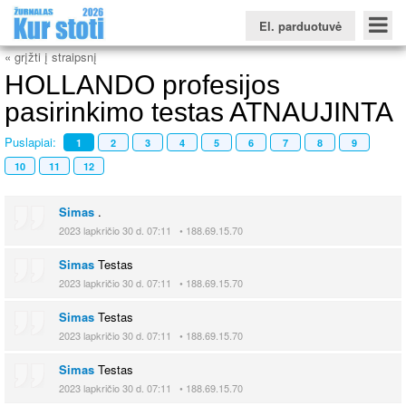
El. parduotuvė
« grįžti į straipsnį
HOLLANDO profesijos
pasirinkimo testas ATNAUJINTA
Puslapiai:
1
2
3
4
5
6
7
8
9
Konkursinio balo skaičiuoklė
Žurnalas KUR STOTI
Žurnalas KUO BŪTI
FORUMAS
Naujienos
Svarbiausios datos
Apie studijas užsienyje
Testai
10
11
12
Universitetų sritis
Simas
.
Kolegijų sritis
2023 lapkričio 30 d. 07:11 • 188.69.15.70
Profesinių mokyklų sritis
Simas
Testas
2023 lapkričio 30 d. 07:11 • 188.69.15.70
Simas
Testas
2023 lapkričio 30 d. 07:11 • 188.69.15.70
Simas
Testas
2023 lapkričio 30 d. 07:11 • 188.69.15.70