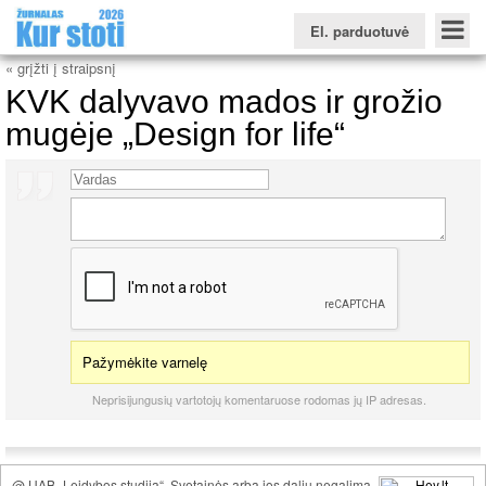
El. parduotuvė
« grįžti į straipsnį
KVK dalyvavo mados ir grožio
mugėje „Design for life“
Konkursinio balo skaičiuoklė
Žurnalas KUR STOTI
Žurnalas KUO BŪTI
FORUMAS
Naujienos
Svarbiausios datos
Apie studijas užsienyje
Testai
Universitetų sritis
Kolegijų sritis
Profesinių mokyklų sritis
Pažymėkite varnelę
Neprisijungusių vartotojų komentaruose rodomas jų IP adresas.
@ UAB „Leidybos studija“. Svetainės arba jos dalių negalima