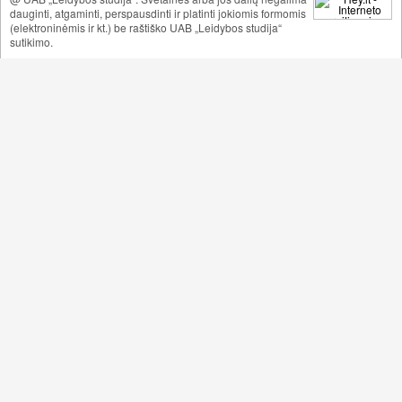
dauginti, atgaminti, perspausdinti ir platinti jokiomis formomis
(elektroninėmis ir kt.) be raštiško UAB „Leidybos studija“
sutikimo.