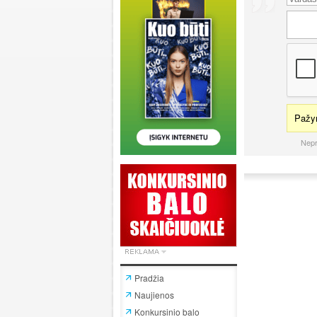
Pažym
Nepr
Pradžia
Naujienos
Konkursinio balo