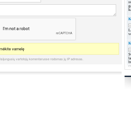
s
g
k
K
.
L
v
K
ėkite varnelę
.
S
l
isijungusių vartotojų komentaruose rodomas jų IP adresas.
h
c
K
u
.
L
s
g
g
K
.
L
k
h