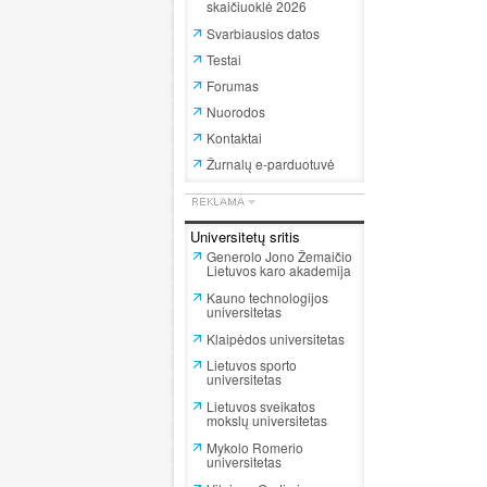
skaičiuoklė 2026
Svarbiausios datos
Testai
Forumas
Nuorodos
Kontaktai
Žurnalų e-parduotuvė
Universitetų sritis
Generolo Jono Žemaičio
Lietuvos karo akademija
Kauno technologijos
universitetas
Klaipėdos universitetas
Lietuvos sporto
universitetas
Lietuvos sveikatos
mokslų universitetas
Mykolo Romerio
universitetas