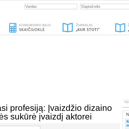
si profesiją: Įvaizdžio dizaino
ės sukūrė įvaizdį aktorei
N
K
m