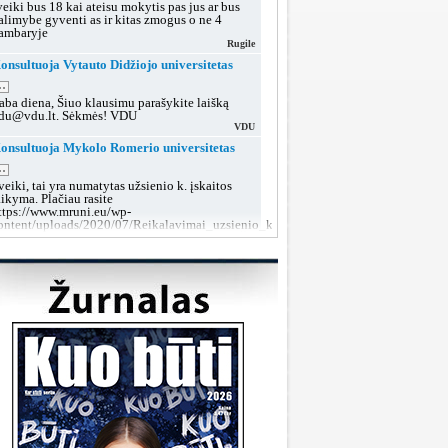
veiki bus 18 kai ateisu mokytis pas jus ar bus
alimybe gyventi as ir kitas zmogus o ne 4
ambaryje
Rugile
onsultuoja Vytauto Didžiojo universitetas
..
aba diena, Šiuo klausimu parašykite laišką
du@vdu.lt. Sėkmės! VDU
VDU
onsultuoja Mykolo Romerio universitetas
..
veiki, tai yra numatytas užsienio k. įskaitos
aikyma. Plačiau rasite
ttps://www.mruni.eu/wp-
ontent/uploads/2020/07/Reikalavimai_uzsienio_kalbos_iskaitai_2018.pdf
MRU konsultacijos
onsultuoja Lietuvos sveikatos mokslų
niversitetas
..
aba diena, tokiu klausimu rekomenduojame po
utarties pasirašymo kreiptis į dekanatą prieš
rupių suformavimą arba teikti prašymą dėl
rupės keitimo, kai grupės jau bus aiškios.
LSMU SRT
onsultuoja Klaipėdos valstybinė kolegija
..
aba diena, taip, galite susisiekti su mumis šiais
ontaktais:
ttps://www.kvk.lt/stojantiesiems/priemimas-i-