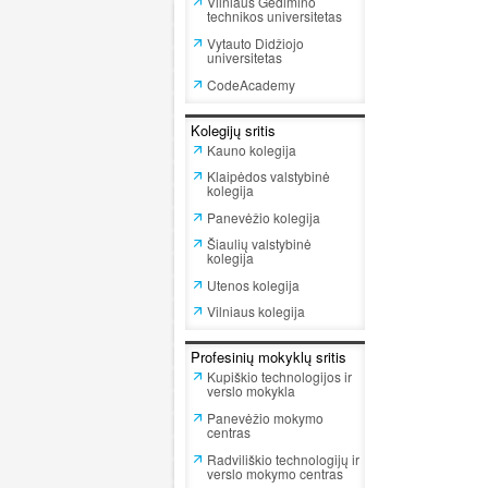
Vilniaus Gedimino
technikos universitetas
Vytauto Didžiojo
universitetas
CodeAcademy
Kolegijų sritis
Kauno kolegija
Klaipėdos valstybinė
kolegija
Panevėžio kolegija
Šiaulių valstybinė
kolegija
Utenos kolegija
Vilniaus kolegija
Profesinių mokyklų sritis
Kupiškio technologijos ir
verslo mokykla
Panevėžio mokymo
centras
Radviliškio technologijų ir
verslo mokymo centras