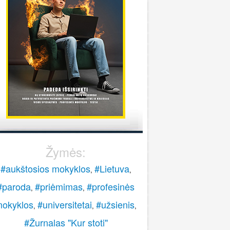
stoti į pasieniečių mokyklą?
Rokas
onsultuoja Lietuvos policijos mokykla
..
veiki, paskambinkite 070060076.
LPM
Žymės:
#aukštosios mokyklos
#Lietuva
,
,
#paroda
#priėmimas
#profesinės
,
,
okyklos
#universitetai
#užsienis
,
,
,
#Žurnalas "Kur stoti"