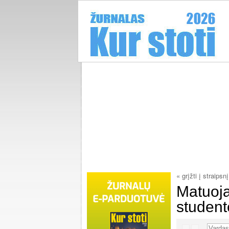
« grįžti į straipsnį
Matuoja
student