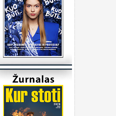
tudijas/
KVK
onsultuoja Utenos kolegija
veiki, kada reikėtu kreiptis del užskaitymu
alykų iš pabaigtos kolegijos/profesines
okyklos ? Ir kur reikia kreiptis? Ačiū
veiki, kreiptis reikia prasidėjus studijų metams
 katedrą, kuriai priklauso Jūsų studijų programa.
ėkmės
Sandra
onsultuoja Klaipėdos universitetas
..
iuo metu į Geografijos studijų programą priimti
 studentai.
KU
onsultuoja Vilniaus universitetas
..
aba diena, dėkojame už laišką. Dėl
ndividualaus studijų plano kreipkitės į
akulteto, kuriame studijuojate, studijų skyrių.
ontaktus galite rasti čia:
ttps://www.vu.lt/studentams/paslaugos-
tudentams/akademinis-konsultavimas.
VUpriemimas
onsultuoja Pasieniečių mokykla
veiki, norėjau pasiklaust jeigu turi anglų ir
ietuvių valstybinį, turi B kategorija, bet gal šiek
iek fiziškai silpnesnis esi tinkamas tarnybai? Ar
a prasme fizo įskaita yra pagrindinis dalykas