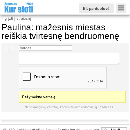
El. parduotuvė
« grįžti į straipsnį
Paulina: mažesnis miestas
reiškia tvirtesnę bendruomenę
Konkursinio balo skaičiuoklė
Žurnalas KUR STOTI
Žurnalas KUO BŪTI
FORUMAS
Naujienos
Svarbiausios datos
Apie studijas užsienyje
Testai
Universitetų sritis
Kolegijų sritis
Profesinių mokyklų sritis
Pažymėkite varnelę
Neprisijungusių vartotojų komentaruose rodomas jų IP adresas.
@ UAB „Leidybos studija“. Svetainės arba jos dalių negalima