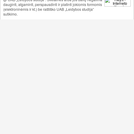
dauginti, atgaminti, perspausdinti ir platinti jokiomis formomis
(elektroninėmis ir kt.) be raštiško UAB „Leidybos studija“
sutikimo.