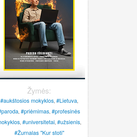
stoti į pasieniečių mokyklą?
Rokas
onsultuoja Lietuvos policijos mokykla
..
veiki, paskambinkite 070060076.
LPM
Žymės:
#aukštosios mokyklos
#Lietuva
,
,
#paroda
#priėmimas
#profesinės
,
,
okyklos
#universitetai
#užsienis
,
,
,
#Žurnalas "Kur stoti"