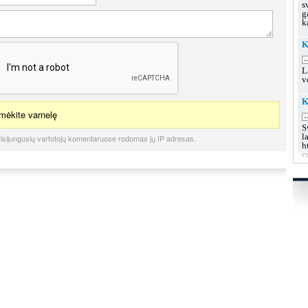
s
g
k
K
.
L
v
K
ėkite varnelę
.
S
l
isijungusių vartotojų komentaruose rodomas jų IP adresas.
h
c
K
u
.
L
s
g
g
K
.
L
k
h