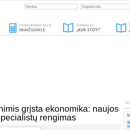
mis grįsta ekonomika: naujos
specialistų rengimas
N
K
m