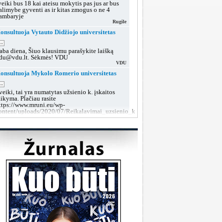
veiki bus 18 kai ateisu mokytis pas jus ar bus
alimybe gyventi as ir kitas zmogus o ne 4
ambaryje
Rugile
onsultuoja Vytauto Didžiojo universitetas
..
aba diena, Šiuo klausimu parašykite laišką
du@vdu.lt. Sėkmės! VDU
VDU
onsultuoja Mykolo Romerio universitetas
..
veiki, tai yra numatytas užsienio k. įskaitos
aikyma. Plačiau rasite
ttps://www.mruni.eu/wp-
ontent/uploads/2020/07/Reikalavimai_uzsienio_kalbos_iskaitai_2018.pdf
MRU konsultacijos
onsultuoja Lietuvos sveikatos mokslų
niversitetas
..
aba diena, tokiu klausimu rekomenduojame po
utarties pasirašymo kreiptis į dekanatą prieš
rupių suformavimą arba teikti prašymą dėl
rupės keitimo, kai grupės jau bus aiškios.
LSMU SRT
onsultuoja Klaipėdos valstybinė kolegija
..
aba diena, taip, galite susisiekti su mumis šiais
ontaktais:
ttps://www.kvk.lt/stojantiesiems/priemimas-i-