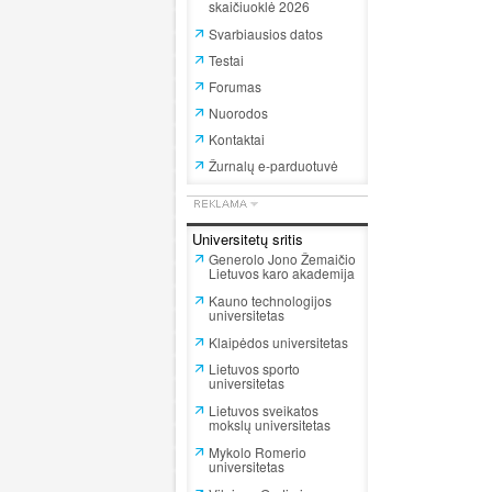
skaičiuoklė 2026
Svarbiausios datos
Testai
Forumas
Nuorodos
Kontaktai
Žurnalų e-parduotuvė
Universitetų sritis
Generolo Jono Žemaičio
Lietuvos karo akademija
Kauno technologijos
universitetas
Klaipėdos universitetas
Lietuvos sporto
universitetas
Lietuvos sveikatos
mokslų universitetas
Mykolo Romerio
universitetas