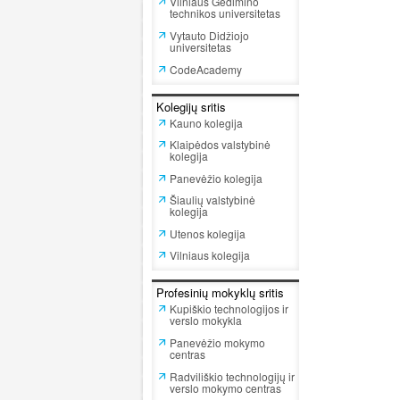
Vilniaus Gedimino
technikos universitetas
Vytauto Didžiojo
universitetas
CodeAcademy
Kolegijų sritis
Kauno kolegija
Klaipėdos valstybinė
kolegija
Panevėžio kolegija
Šiaulių valstybinė
kolegija
Utenos kolegija
Vilniaus kolegija
Profesinių mokyklų sritis
Kupiškio technologijos ir
verslo mokykla
Panevėžio mokymo
centras
Radviliškio technologijų ir
verslo mokymo centras