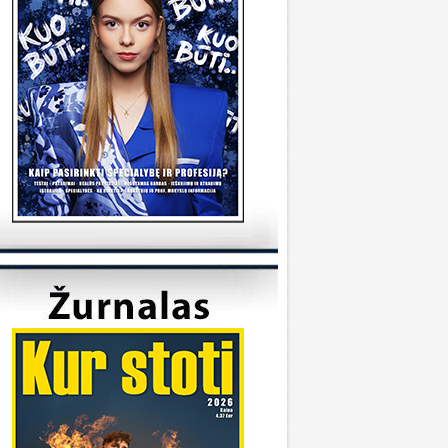
tudijas/
KVK
onsultuoja Utenos kolegija
veiki, kada reikėtu kreiptis del užskaitymu
alykų iš pabaigtos kolegijos/profesines
okyklos ? Ir kur reikia kreiptis? Ačiū
veiki, kreiptis reikia prasidėjus studijų metams
 katedrą, kuriai priklauso Jūsų studijų programa.
ėkmės
Sandra
onsultuoja Klaipėdos universitetas
..
iuo metu į Geografijos studijų programą priimti
 studentai.
KU
onsultuoja Vilniaus universitetas
..
aba diena, dėkojame už laišką. Dėl
ndividualaus studijų plano kreipkitės į
akulteto, kuriame studijuojate, studijų skyrių.
ontaktus galite rasti čia:
ttps://www.vu.lt/studentams/paslaugos-
tudentams/akademinis-konsultavimas.
VUpriemimas
onsultuoja Pasieniečių mokykla
veiki, norėjau pasiklaust jeigu turi anglų ir
ietuvių valstybinį, turi B kategorija, bet gal šiek
iek fiziškai silpnesnis esi tinkamas tarnybai? Ar
a prasme fizo įskaita yra pagrindinis dalykas