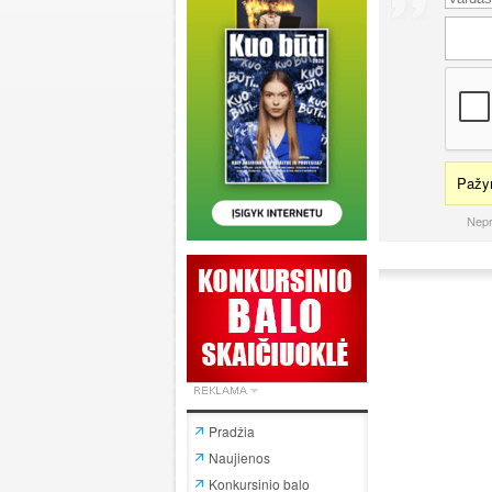
Pažym
Nepr
Pradžia
Naujienos
Konkursinio balo