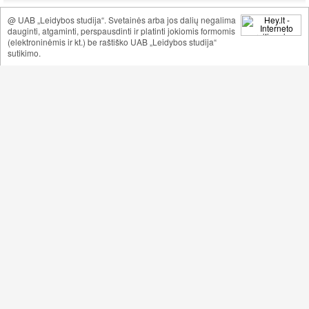
@ UAB „Leidybos studija“. Svetainės arba jos dalių negalima
dauginti, atgaminti, perspausdinti ir platinti jokiomis formomis
(elektroninėmis ir kt.) be raštiško UAB „Leidybos studija“
sutikimo.