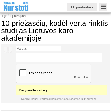
El. parduotuvė
« grįžti į straipsnį
10 priežasčių, kodėl verta rinktis
studijas Lietuvos karo
akademijoje
Konkursinio balo skaičiuoklė
Žurnalas KUR STOTI
Žurnalas KUO BŪTI
FORUMAS
Naujienos
Svarbiausios datos
Apie studijas užsienyje
Testai
Universitetų sritis
Kolegijų sritis
Profesinių mokyklų sritis
Pažymėkite varnelę
Neprisijungusių vartotojų komentaruose rodomas jų IP adresas.