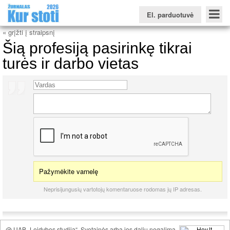
El. parduotuvė
« grįžti į straipsnį
Šią profesiją pasirinkę tikrai
turės ir darbo vietas
Konkursinio balo skaičiuoklė
Žurnalas KUR STOTI
Žurnalas KUO BŪTI
FORUMAS
Naujienos
Svarbiausios datos
Apie studijas užsienyje
Testai
Universitetų sritis
Kolegijų sritis
Profesinių mokyklų sritis
Pažymėkite varnelę
Neprisijungusių vartotojų komentaruose rodomas jų IP adresas.
@ UAB „Leidybos studija“. Svetainės arba jos dalių negalima