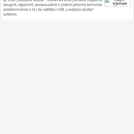
dauginti, atgaminti, perspausdinti ir platinti jokiomis formomis
(elektroninėmis ir kt.) be raštiško UAB „Leidybos studija“
sutikimo.