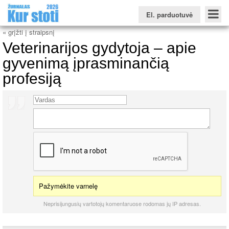
El. parduotuvė
« grįžti į straipsnį
Veterinarijos gydytoja – apie
gyvenimą įprasminančią
profesiją
Konkursinio balo skaičiuoklė
Žurnalas KUR STOTI
Žurnalas KUO BŪTI
FORUMAS
Naujienos
Svarbiausios datos
Apie studijas užsienyje
Testai
Universitetų sritis
Kolegijų sritis
Profesinių mokyklų sritis
Pažymėkite varnelę
Neprisijungusių vartotojų komentaruose rodomas jų IP adresas.