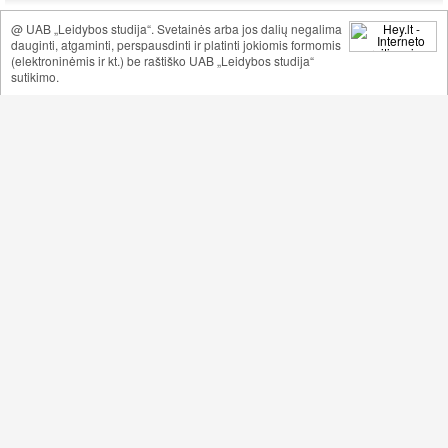
@ UAB „Leidybos studija“. Svetainės arba jos dalių negalima
dauginti, atgaminti, perspausdinti ir platinti jokiomis formomis
(elektroninėmis ir kt.) be raštiško UAB „Leidybos studija“
sutikimo.