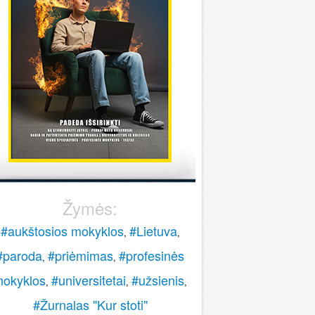
stoti į pasieniečių mokyklą?
Rokas
onsultuoja Lietuvos policijos mokykla
..
veiki, paskambinkite 070060076.
LPM
Žymės:
#aukštosios mokyklos
#Lietuva
,
,
#paroda
#priėmimas
#profesinės
,
,
okyklos
#universitetai
#užsienis
,
,
,
#Žurnalas "Kur stoti"