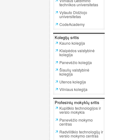
Vilniaus Gedimino
technikos universitetas
Vytauto Didžiojo
universitetas
CodeAcademy
Kolegijų sritis
Kauno kolegija
Klaipėdos valstybinė
kolegija
Panevėžio kolegija
Šiaulių valstybinė
kolegija
Utenos kolegija
Vilniaus kolegija
Profesinių mokyklų sritis
Kupiškio technologijos ir
verslo mokykla
Panevėžio mokymo
centras
Radviliškio technologijų ir
verslo mokymo centras