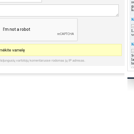
s
g
k
K
.
L
v
K
ėkite varnelę
.
S
l
isijungusių vartotojų komentaruose rodomas jų IP adresas.
h
c
K
u
.
L
s
g
g
K
.
L
k
h