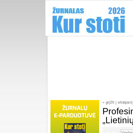
« grįžti į straipsnį
Profesi
„Lietini