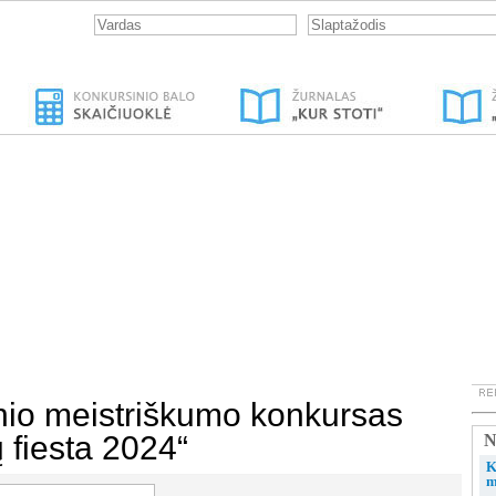
nio meistriškumo konkursas
ų fiesta 2024“
N
K
m