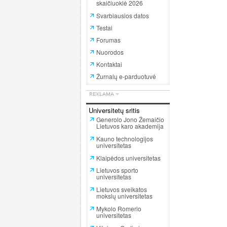
skaičiuoklė 2026
Svarbiausios datos
Testai
Forumas
Nuorodos
Kontaktai
Žurnalų e-parduotuvė
Universitetų sritis
Generolo Jono Žemaičio
Lietuvos karo akademija
Kauno technologijos
universitetas
Klaipėdos universitetas
Lietuvos sporto
universitetas
Lietuvos sveikatos
mokslų universitetas
Mykolo Romerio
universitetas