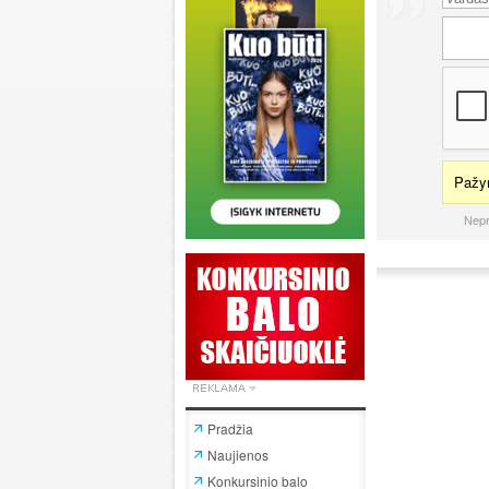
Pažym
Nepr
Pradžia
Naujienos
Konkursinio balo