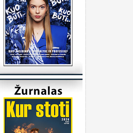
tudijas/
KVK
onsultuoja Utenos kolegija
veiki, kada reikėtu kreiptis del užskaitymu
alykų iš pabaigtos kolegijos/profesines
okyklos ? Ir kur reikia kreiptis? Ačiū
veiki, kreiptis reikia prasidėjus studijų metams
 katedrą, kuriai priklauso Jūsų studijų programa.
ėkmės
Sandra
onsultuoja Klaipėdos universitetas
..
iuo metu į Geografijos studijų programą priimti
 studentai.
KU
onsultuoja Vilniaus universitetas
..
aba diena, dėkojame už laišką. Dėl
ndividualaus studijų plano kreipkitės į
akulteto, kuriame studijuojate, studijų skyrių.
ontaktus galite rasti čia:
ttps://www.vu.lt/studentams/paslaugos-
tudentams/akademinis-konsultavimas.
VUpriemimas
onsultuoja Pasieniečių mokykla
veiki, norėjau pasiklaust jeigu turi anglų ir
ietuvių valstybinį, turi B kategorija, bet gal šiek
iek fiziškai silpnesnis esi tinkamas tarnybai? Ar
a prasme fizo įskaita yra pagrindinis dalykas