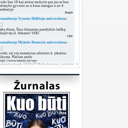
veiki bus 18 kai ateisu mokytis pas jus ar bus
alimybe gyventi as ir kitas zmogus o ne 4
ambaryje
Rugile
onsultuoja Vytauto Didžiojo universitetas
..
aba diena, Šiuo klausimu parašykite laišką
du@vdu.lt. Sėkmės! VDU
VDU
onsultuoja Mykolo Romerio universitetas
..
veiki, tai yra numatytas užsienio k. įskaitos
aikyma. Plačiau rasite
ttps://www.mruni.eu/wp-
ontent/uploads/2020/07/Reikalavimai_uzsienio_kalbos_iskaitai_2018.pdf
MRU konsultacijos
onsultuoja Lietuvos sveikatos mokslų
niversitetas
..
aba diena, tokiu klausimu rekomenduojame po
utarties pasirašymo kreiptis į dekanatą prieš
rupių suformavimą arba teikti prašymą dėl
rupės keitimo, kai grupės jau bus aiškios.
LSMU SRT
onsultuoja Klaipėdos valstybinė kolegija
..
aba diena, taip, galite susisiekti su mumis šiais
ontaktais:
ttps://www.kvk.lt/stojantiesiems/priemimas-i-