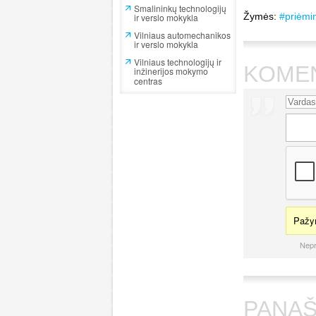
Smalininkų technologijų
Žymės:
#priėmi
ir verslo mokykla
Vilniaus automechanikos
ir verslo mokykla
Vilniaus technologijų ir
KOME
inžinerijos mokymo
centras
Pažym
Nepr
PANAŠ