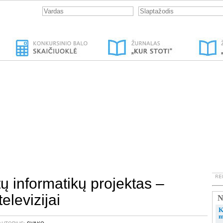
ų informatikų projektas –
televizijai
N
K
m