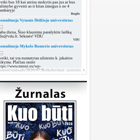
veiki bus 18 kai ateisu mokytis pas jus ar bus
alimybe gyventi as ir kitas zmogus o ne 4
ambaryje
Rugile
onsultuoja Vytauto Didžiojo universitetas
..
aba diena, Šiuo klausimu parašykite laišką
du@vdu.lt. Sėkmės! VDU
VDU
onsultuoja Mykolo Romerio universitetas
..
veiki, tai yra numatytas užsienio k. įskaitos
aikyma. Plačiau rasite
ttps://www.mruni.eu/wp-
ontent/uploads/2020/07/Reikalavimai_uzsienio_kalbos_iskaitai_2018.pdf
MRU konsultacijos
onsultuoja Lietuvos sveikatos mokslų
niversitetas
..
aba diena, tokiu klausimu rekomenduojame po
utarties pasirašymo kreiptis į dekanatą prieš
rupių suformavimą arba teikti prašymą dėl
rupės keitimo, kai grupės jau bus aiškios.
LSMU SRT
onsultuoja Klaipėdos valstybinė kolegija
..
aba diena, taip, galite susisiekti su mumis šiais
ontaktais:
ttps://www.kvk.lt/stojantiesiems/priemimas-i-