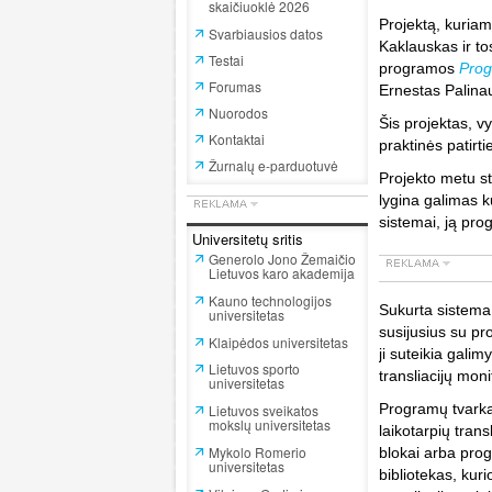
skaičiuoklė 2026
Projektą, kuria
Svarbiausios datos
Kaklauskas ir to
Testai
programos
Prog
Forumas
Ernestas Palina
Nuorodos
Šis projektas, 
Kontaktai
praktinės patirti
Žurnalų e-parduotuvė
Projekto metu st
lygina galimas k
sistemai, ją pro
Universitetų sritis
Generolo Jono Žemaičio
Lietuvos karo akademija
Kauno technologijos
Sukurta sistema l
universitetas
susijusius su p
Klaipėdos universitetas
ji suteikia galim
Lietuvos sporto
transliacijų mon
universitetas
Programų tvarkar
Lietuvos sveikatos
mokslų universitetas
laikotarpių transl
Mykolo Romerio
blokai arba prog
universitetas
bibliotekas, kuri