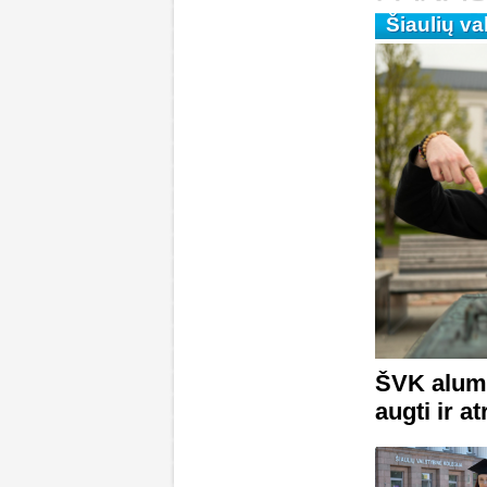
Šiaulių va
ŠVK alumn
augti ir a