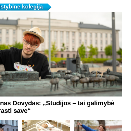
lstybinė kolegija
as Dovydas: „Studijos – tai galimybė
trasti save“