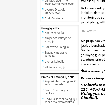
Vilniaus Gedimino
transliacijų tur
technikos universitetas
Reklamos valdyma
Vytauto Didžiojo
universitetas
ir kiek reklamos 
monitoringas sute
CodeAcademy
pagal planą, atlik
Kolegijų sritis
Kauno kolegija
Klaipėdos valstybinė
kolegija
Šis projektas yr
įstaigų bendrad
Panevėžio kolegija
Šiaulių miesto 
Šiaulių valstybinė
galimybę įgyti pr
kolegija
galėdami prisidė
Utenos kolegija
įgyvendinimo.
Vilniaus kolegija
ŠVK – asmenybę
Profesinių mokyklų sritis
Domina studijo
Kupiškio technologijos ir
verslo mokykla
Stojančiuos
114, +370 41
Panevėžio mokymo
centras
Kolegijos c
Šiauliai).
Radviliškio technologijų ir
verslo mokymo centras