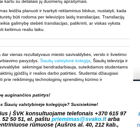
iniai kartu su detaliais jų duomenų aprašymais.
į
s leidžia planuoti ir tvarkyti reklaminius blokus, nustatyti, kada
K
turėtų būti rodoma per televizijos laidų transliacijas. Transliacijų
.
ikia galimybę stebėti transliacijas, patikrinti, ar viskas vyksta
S
ti keitimus realiu laiku.
a dar vienas rezultatyvaus miesto savivaldybės, verslo ir švietimo
arbiavimo pavyzdys.
Šiaulių valstybinė kolegija
, Šiaulių televizija ir
savivaldybė sėkmingai bendradarbiauja, suteikdamos studentams
aktinių įgūdžių ir realios darbo patirties. Studentai džiaugiasi
ti prie reikšmingų technologinių sprendimų kūrimo ir
 auginančios patirtys!
s Šiauių valstybinėje kolegijoje? Susisiekime!
ius į ŠVK konsultuojame telefonais +370 615 97
 52 50 51, el. paštu
priemimas@svako.lt
arba
m
entriniuose rūmuose (Aušros al. 40, 212 kab.,