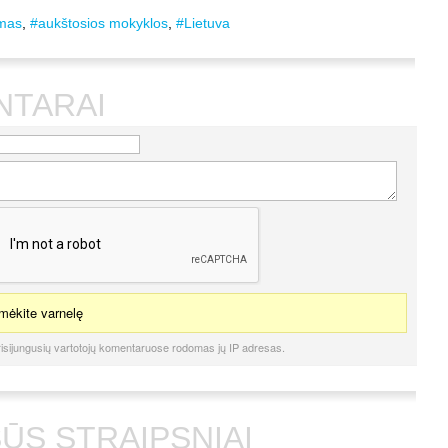
mas
,
#aukštosios mokyklos
,
#Lietuva
NTARAI
ėkite varnelę
isijungusių vartotojų komentaruose rodomas jų IP adresas.
ŪS STRAIPSNIAI