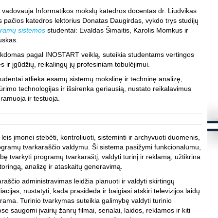
s
m vadovauja Informatikos mokslų katedros docentas dr. Liudvikas
K
s pačios katedros lektorius Donatas Daugirdas, vykdo trys studijų
S
ramų sistemos
studentai: Evaldas Šimaitis, Karolis Momkus ir
d
uskas.
m
vykdomas pagal INOSTART veiklą, suteikia studentams vertingos
S
į
es ir įgūdžių, reikalingų jų profesiniam tobulėjimui.
S
udentai atlieka esamų sistemų mokslinę ir techninę analizę,
K
ūrimo technologijas ir išsirenka geriausią, nustato reikalavimus
.
gramuoja ir testuoja.
Š
8
K
.
eis įmonei stebėti, kontroliuoti, sisteminti ir archyvuoti duomenis,
L
rogramų tvarkaraščio valdymu. Ši sistema pasižymi funkcionalumu,
i
f
ybę tvarkyti programų tvarkaraštį, valdyti turinį ir reklamą, užtikrina
K
itoringą, analizę ir ataskaitų generavimą.
h
s
aščio administravimas leidžia planuoti ir valdyti skirtingų
K
iacijas, nustatyti, kada prasideda ir baigiasi atskiri televizijos laidų
S
rama. Turinio tvarkymas suteikia galimybę valdyti turinio
l
ose saugomi įvairių žanrų filmai, serialai, laidos, reklamos ir kiti
t
t