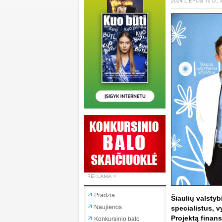
2024 LIEPOS 10 D.,
Pradžia
Šiaulių valstyb
Naujienos
specialistus, 
Konkursinio balo
Projektą finan