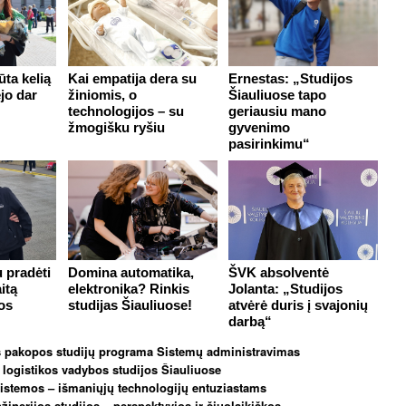
ta kelią
Kai empatija dera su
Ernestas: „Studijos
ėjo dar
žiniomis, o
Šiauliuose tapo
technologijos – su
geriausiu mano
žmogišku ryšiu
gyvenimo
pasirinkimu“
 pradėti
Domina automatika,
ŠVK absolventė
itą
elektronika? Rinkis
Jolanta: „Studijos
os
studijas Šiauliuose!
atvėrė duris į svajonių
darbą“
 pakopos studijų programa Sistemų administravimas
logistikos vadybos studijos Šiauliuose
istemos – išmaniųjų technologijų entuziastams
inerijos studijos – perspektyvios ir šiuolaikiškos