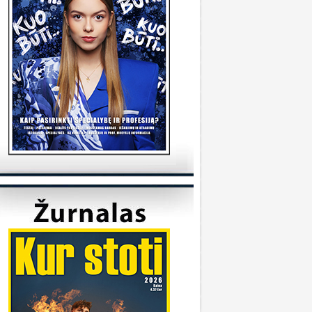
tudijas/
KVK
onsultuoja Utenos kolegija
veiki, kada reikėtu kreiptis del užskaitymu
alykų iš pabaigtos kolegijos/profesines
okyklos ? Ir kur reikia kreiptis? Ačiū
veiki, kreiptis reikia prasidėjus studijų metams
 katedrą, kuriai priklauso Jūsų studijų programa.
ėkmės
Sandra
onsultuoja Klaipėdos universitetas
..
iuo metu į Geografijos studijų programą priimti
 studentai.
KU
onsultuoja Vilniaus universitetas
..
aba diena, dėkojame už laišką. Dėl
ndividualaus studijų plano kreipkitės į
akulteto, kuriame studijuojate, studijų skyrių.
ontaktus galite rasti čia:
ttps://www.vu.lt/studentams/paslaugos-
tudentams/akademinis-konsultavimas.
VUpriemimas
onsultuoja Pasieniečių mokykla
veiki, norėjau pasiklaust jeigu turi anglų ir
ietuvių valstybinį, turi B kategorija, bet gal šiek
iek fiziškai silpnesnis esi tinkamas tarnybai? Ar
a prasme fizo įskaita yra pagrindinis dalykas