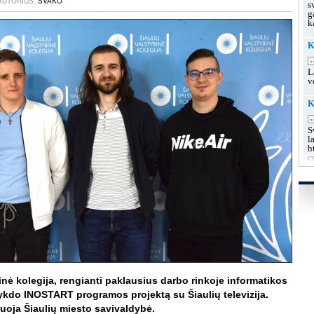
 AUTORIUS:
SVAKO
s
g
k
K
.
L
v
K
.
S
l
h
c
K
u
.
L
s
g
g
K
.
inė kolegija, rengianti paklausius darbo rinkoje informatikos
L
vykdo INOSTART programos projektą su Šiaulių televizija.
k
suoja Šiaulių miesto savivaldybė.
h