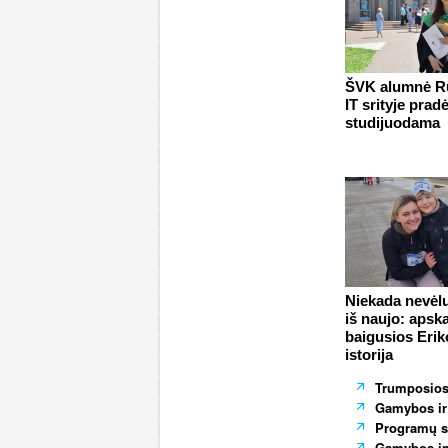
ŠVK alumnė Rū
IT srityje prad
studijuodama
Niekada nevėlu
iš naujo: apska
baigusios Erik
istorija
Trumposios
Gamybos ir 
Programų s
Gamybos inž