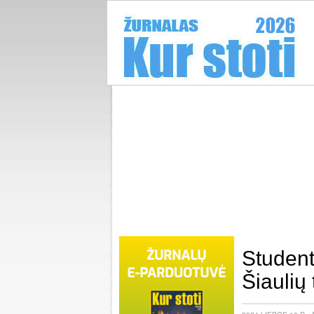
Student
Šiaulių 