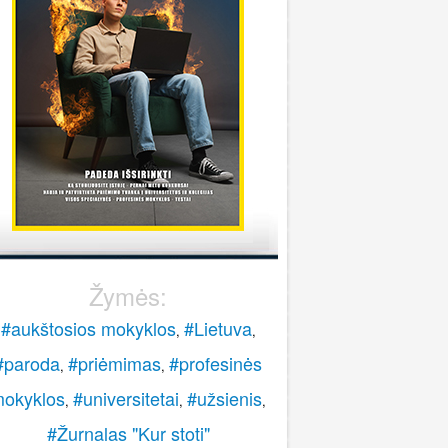
stoti į pasieniečių mokyklą?
Rokas
onsultuoja Lietuvos policijos mokykla
..
veiki, paskambinkite 070060076.
LPM
Žymės:
#aukštosios mokyklos
#Lietuva
,
,
#paroda
#priėmimas
#profesinės
,
,
okyklos
#universitetai
#užsienis
,
,
,
#Žurnalas "Kur stoti"