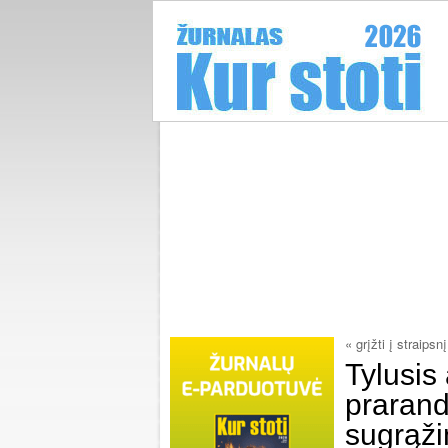
« grįžti į straipsnį
Tylusis
praran
sugrąži