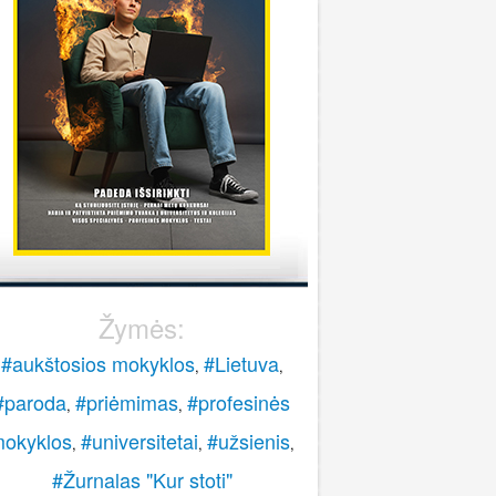
stoti į pasieniečių mokyklą?
Rokas
onsultuoja Lietuvos policijos mokykla
..
veiki, paskambinkite 070060076.
LPM
Žymės:
#aukštosios mokyklos
#Lietuva
,
,
#paroda
#priėmimas
#profesinės
,
,
okyklos
#universitetai
#užsienis
,
,
,
#Žurnalas "Kur stoti"