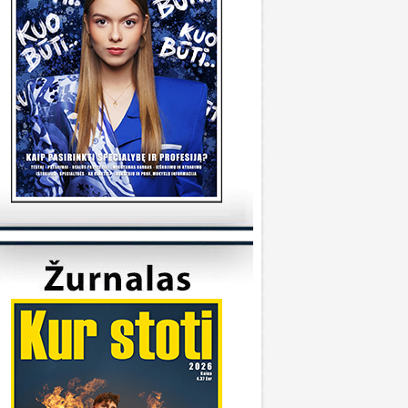
tudijas/
KVK
onsultuoja Utenos kolegija
veiki, kada reikėtu kreiptis del užskaitymu
alykų iš pabaigtos kolegijos/profesines
okyklos ? Ir kur reikia kreiptis? Ačiū
veiki, kreiptis reikia prasidėjus studijų metams
 katedrą, kuriai priklauso Jūsų studijų programa.
ėkmės
Sandra
onsultuoja Klaipėdos universitetas
..
iuo metu į Geografijos studijų programą priimti
 studentai.
KU
onsultuoja Vilniaus universitetas
..
aba diena, dėkojame už laišką. Dėl
ndividualaus studijų plano kreipkitės į
akulteto, kuriame studijuojate, studijų skyrių.
ontaktus galite rasti čia:
ttps://www.vu.lt/studentams/paslaugos-
tudentams/akademinis-konsultavimas.
VUpriemimas
onsultuoja Pasieniečių mokykla
veiki, norėjau pasiklaust jeigu turi anglų ir
ietuvių valstybinį, turi B kategorija, bet gal šiek
iek fiziškai silpnesnis esi tinkamas tarnybai? Ar
a prasme fizo įskaita yra pagrindinis dalykas