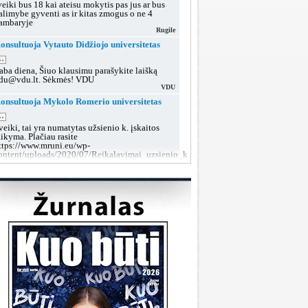
veiki bus 18 kai ateisu mokytis pas jus ar bus
alimybe gyventi as ir kitas zmogus o ne 4
ambaryje
Rugile
onsultuoja Vytauto Didžiojo universitetas
..
aba diena, Šiuo klausimu parašykite laišką
du@vdu.lt. Sėkmės! VDU
VDU
onsultuoja Mykolo Romerio universitetas
..
veiki, tai yra numatytas užsienio k. įskaitos
aikyma. Plačiau rasite
ttps://www.mruni.eu/wp-
ontent/uploads/2020/07/Reikalavimai_uzsienio_kalbos_iskaitai_2018.pdf
MRU konsultacijos
onsultuoja Lietuvos sveikatos mokslų
niversitetas
..
aba diena, tokiu klausimu rekomenduojame po
utarties pasirašymo kreiptis į dekanatą prieš
rupių suformavimą arba teikti prašymą dėl
rupės keitimo, kai grupės jau bus aiškios.
LSMU SRT
onsultuoja Klaipėdos valstybinė kolegija
..
aba diena, taip, galite susisiekti su mumis šiais
ontaktais:
ttps://www.kvk.lt/stojantiesiems/priemimas-i-