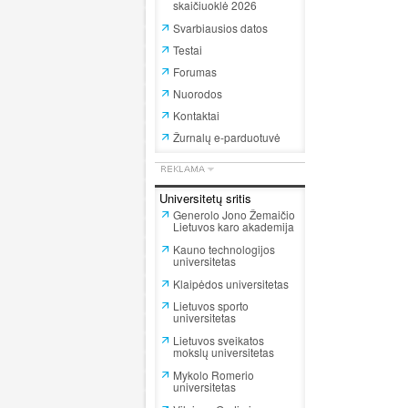
skaičiuoklė 2026
Svarbiausios datos
Testai
Forumas
Nuorodos
Kontaktai
Žurnalų e-parduotuvė
Universitetų sritis
Generolo Jono Žemaičio
Lietuvos karo akademija
Kauno technologijos
universitetas
Klaipėdos universitetas
Lietuvos sporto
universitetas
Lietuvos sveikatos
mokslų universitetas
Mykolo Romerio
universitetas