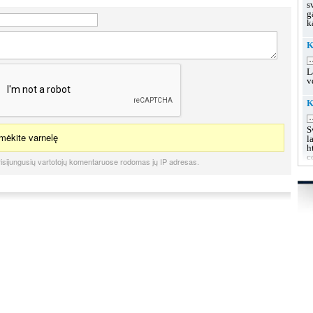
s
g
k
K
.
L
v
K
.
S
ėkite varnelę
l
h
c
isijungusių vartotojų komentaruose rodomas jų IP adresas.
K
u
.
L
s
g
g
K
.
L
k
h