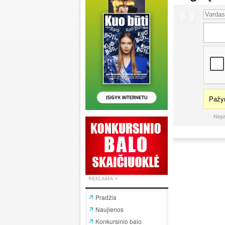
Pažym
Nepr
Pradžia
Naujienos
Konkursinio balo