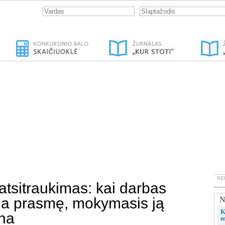
 atsitraukimas: kai darbas
da prasmę, mokymasis ją
N
K
na
m