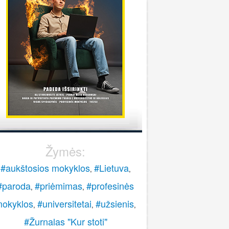
stoti į pasieniečių mokyklą?
Rokas
onsultuoja Lietuvos policijos mokykla
..
veiki, paskambinkite 070060076.
LPM
Žymės:
#aukštosios mokyklos
#Lietuva
,
,
#paroda
#priėmimas
#profesinės
,
,
okyklos
#universitetai
#užsienis
,
,
,
#Žurnalas "Kur stoti"