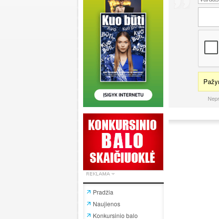
Pažym
Nepr
Pradžia
Naujienos
Konkursinio balo