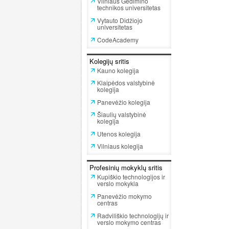
Vilniaus Gedimino
technikos universitetas
Vytauto Didžiojo
universitetas
CodeAcademy
Kolegijų sritis
Kauno kolegija
Klaipėdos valstybinė
kolegija
Panevėžio kolegija
Šiaulių valstybinė
kolegija
Utenos kolegija
Vilniaus kolegija
Profesinių mokyklų sritis
Kupiškio technologijos ir
verslo mokykla
Panevėžio mokymo
centras
Radviliškio technologijų ir
verslo mokymo centras