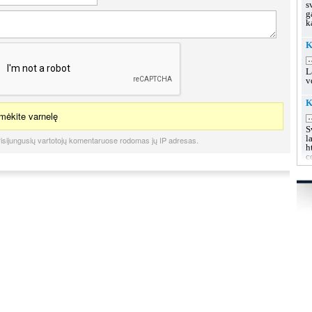
s
g
k
K
.
L
v
K
ėkite varnelę
.
S
l
isijungusių vartotojų komentaruose rodomas jų IP adresas.
h
c
K
u
.
L
s
g
g
K
.
L
k
h