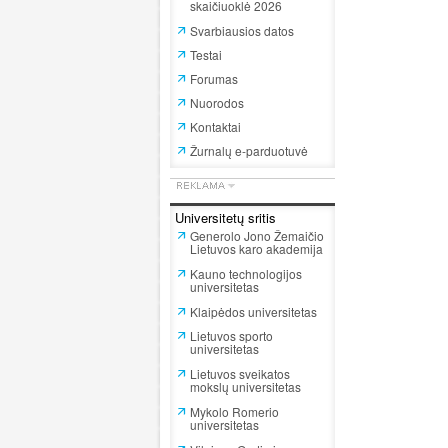
skaičiuoklė 2026
Svarbiausios datos
Testai
Forumas
Nuorodos
Kontaktai
Žurnalų e-parduotuvė
Universitetų sritis
Generolo Jono Žemaičio
Lietuvos karo akademija
Kauno technologijos
universitetas
Klaipėdos universitetas
Lietuvos sporto
universitetas
Lietuvos sveikatos
mokslų universitetas
Mykolo Romerio
universitetas