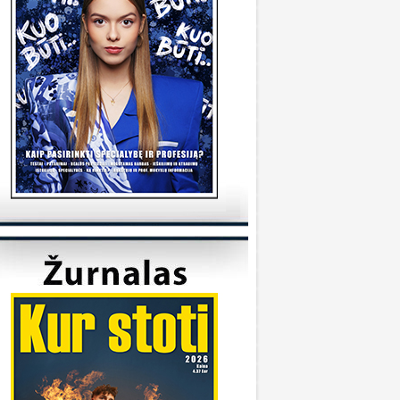
tudijas/
KVK
onsultuoja Utenos kolegija
veiki, kada reikėtu kreiptis del užskaitymu
alykų iš pabaigtos kolegijos/profesines
okyklos ? Ir kur reikia kreiptis? Ačiū
veiki, kreiptis reikia prasidėjus studijų metams
 katedrą, kuriai priklauso Jūsų studijų programa.
ėkmės
Sandra
onsultuoja Klaipėdos universitetas
..
iuo metu į Geografijos studijų programą priimti
 studentai.
KU
onsultuoja Vilniaus universitetas
..
aba diena, dėkojame už laišką. Dėl
ndividualaus studijų plano kreipkitės į
akulteto, kuriame studijuojate, studijų skyrių.
ontaktus galite rasti čia:
ttps://www.vu.lt/studentams/paslaugos-
tudentams/akademinis-konsultavimas.
VUpriemimas
onsultuoja Pasieniečių mokykla
veiki, norėjau pasiklaust jeigu turi anglų ir
ietuvių valstybinį, turi B kategorija, bet gal šiek
iek fiziškai silpnesnis esi tinkamas tarnybai? Ar
a prasme fizo įskaita yra pagrindinis dalykas