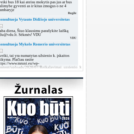
veiki bus 18 kai ateisu mokytis pas jus ar bus
alimybe gyventi as ir kitas zmogus o ne 4
ambaryje
Rugile
onsultuoja Vytauto Didžiojo universitetas
..
aba diena, Šiuo klausimu parašykite laišką
du@vdu.lt. Sėkmės! VDU
VDU
onsultuoja Mykolo Romerio universitetas
..
veiki, tai yra numatytas užsienio k. įskaitos
aikyma. Plačiau rasite
ttps://www.mruni.eu/wp-
ontent/uploads/2020/07/Reikalavimai_uzsienio_kalbos_iskaitai_2018.pdf
MRU konsultacijos
onsultuoja Lietuvos sveikatos mokslų
niversitetas
..
aba diena, tokiu klausimu rekomenduojame po
utarties pasirašymo kreiptis į dekanatą prieš
rupių suformavimą arba teikti prašymą dėl
rupės keitimo, kai grupės jau bus aiškios.
LSMU SRT
onsultuoja Klaipėdos valstybinė kolegija
..
aba diena, taip, galite susisiekti su mumis šiais
ontaktais:
ttps://www.kvk.lt/stojantiesiems/priemimas-i-