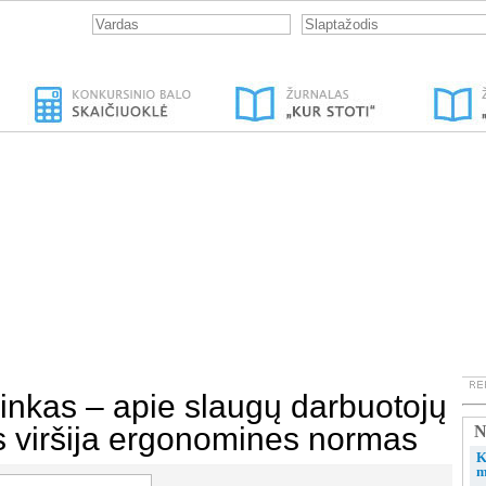
inkas – apie slaugų darbuotojų
jis viršija ergonomines normas
N
K
m