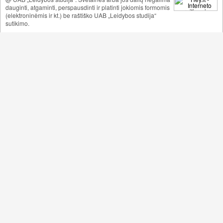
dauginti, atgaminti, perspausdinti ir platinti jokiomis formomis
(elektroninėmis ir kt.) be raštiško UAB „Leidybos studija“
sutikimo.