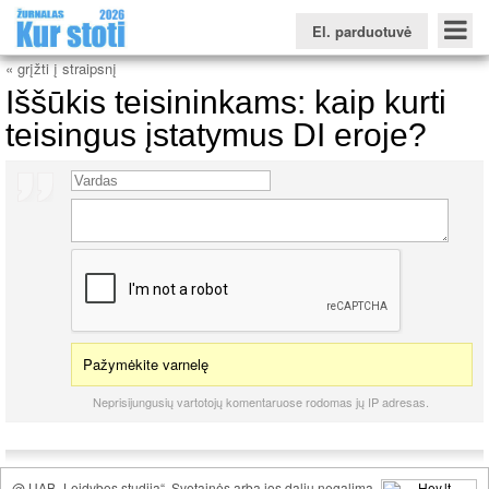
El. parduotuvė
« grįžti į straipsnį
Iššūkis teisininkams: kaip kurti
teisingus įstatymus DI eroje?
Konkursinio balo skaičiuoklė
Žurnalas KUR STOTI
Žurnalas KUO BŪTI
FORUMAS
Naujienos
Svarbiausios datos
Apie studijas užsienyje
Testai
Universitetų sritis
Kolegijų sritis
Profesinių mokyklų sritis
Pažymėkite varnelę
Neprisijungusių vartotojų komentaruose rodomas jų IP adresas.
@ UAB „Leidybos studija“. Svetainės arba jos dalių negalima